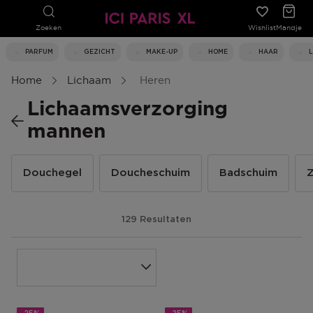
Zoeken
Wishlist
Mandje
PARFUM
GEZICHT
MAKE-UP
HOME
HAAR
Home
Lichaam
Heren
Lichaamsverzorging
mannen
Douchegel
Doucheschuim
Badschuim
129 Resultaten