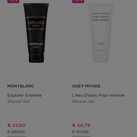
-25%
-25%
MONTBLANC
ISSEY MIYAKE
Explorer Extreme
L'eau D'issey Pour Homme
Shower Gel
Shower Gel
Kortingsprijs
Kortingsprijs
€ 21,00
€ 30,75
Productprijs
Productprijs
€ 28,00
€ 41,00