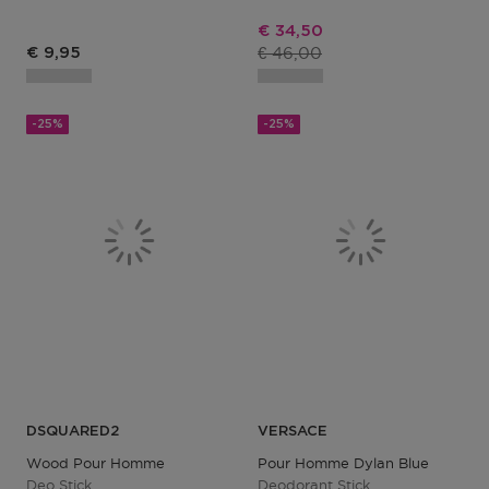
Kortingsprijs
€ 34,50
Productprijs
Productprijs
€ 46,00
€ 9,95
-25%
-25%
DSQUARED2
VERSACE
Wood Pour Homme
Pour Homme Dylan Blue
Deo Stick
Deodorant Stick