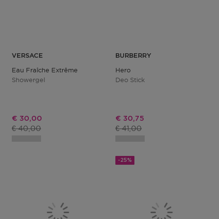
VERSACE
BURBERRY
Eau Fraîche Extrême
Hero
Showergel
Deo Stick
Kortingsprijs
Kortingsprijs
€ 30,00
€ 30,75
Productprijs
Productprijs
€ 40,00
€ 41,00
-25%