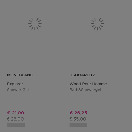
MONTBLANC
DSQUARED2
Explorer
Wood Pour Homme
Shower Gel
Bath&showergel
Kortingsprijs
Kortingsprijs
€ 21,00
€ 26,25
Productprijs
Productprijs
€ 28,00
€ 35,00