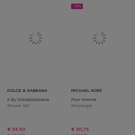
-25%
DOLCE & GABBANA
MICHAEL KORS
K By Dolce&gabbana
Pour Homme
Shower Gel
Showergel
Kortingsprijs
Kortingsprijs
€ 34,50
€ 30,75