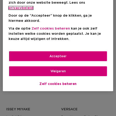
zich door onze website beweegt. Lees ons
privacybeleid
Kortingsprijs
Kortingsprijs
€ 37,50
€ 34,50
Door op de “Accepteer” knop de klikken, ga je
Productprijs
Productprijs
€ 50,00
€ 46,00
hiermee akkoord.
Via de optie
Zelf cookies beheren
kan je ook zelf
instellen welke cookies worden geplaatst. Je kan je
-25%
-25%
keuze altijd wijzigen of intrekken.
Accepteer
Weigeren
Zelf cookies beheren
ISSEY MIYAKE
VERSACE