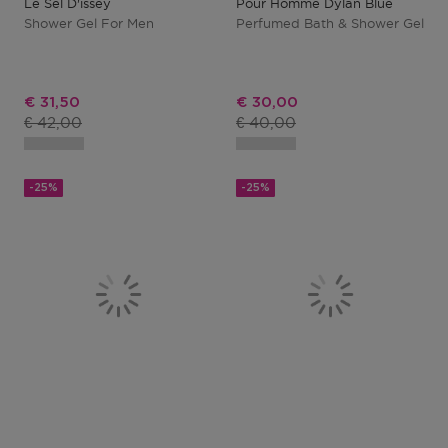
Le Sel D'issey
Pour Homme Dylan Blue
Shower Gel For Men
Perfumed Bath & Shower Gel
Kortingsprijs
Kortingsprijs
€ 31,50
€ 30,00
Productprijs
Productprijs
€ 42,00
€ 40,00
-25%
-25%