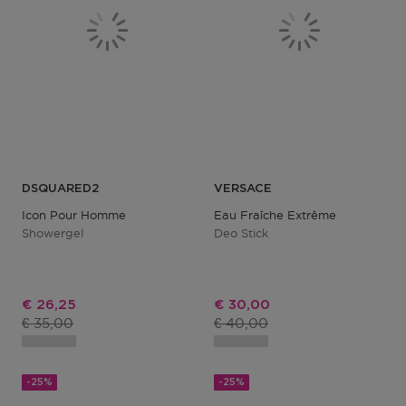
DSQUARED2
VERSACE
Icon Pour Homme
Eau Fraîche Extrême
Showergel
Deo Stick
Kortingsprijs
Kortingsprijs
€ 26,25
€ 30,00
Productprijs
Productprijs
€ 35,00
€ 40,00
-25%
-25%