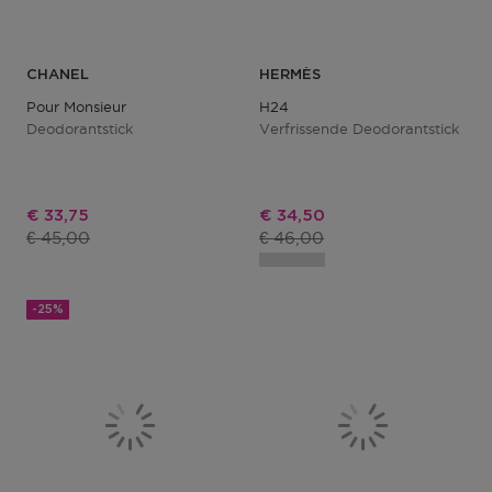
CHANEL
HERMÈS
Pour Monsieur
H24
Deodorantstick
Verfrissende Deodorantstick
Kortingsprijs
Kortingsprijs
€ 33,75
€ 34,50
Productprijs
Productprijs
€ 45,00
€ 46,00
-25%