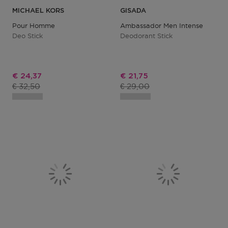
MICHAEL KORS
GISADA
Pour Homme
Ambassador Men Intense
Deo Stick
Deodorant Stick
Kortingsprijs
Kortingsprijs
€ 24,37
€ 21,75
Productprijs
Productprijs
€ 32,50
€ 29,00