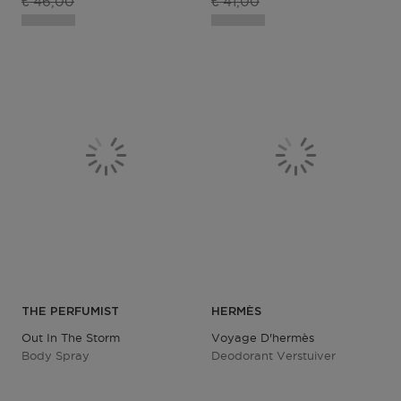
Productprijs
Productprijs
€ 46,00
€ 41,00
THE PERFUMIST
HERMÈS
Out In The Storm
Voyage D'hermès
Body Spray
Deodorant Verstuiver