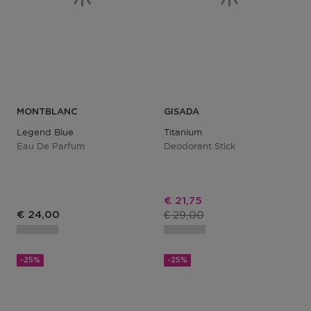
MONTBLANC
GISADA
Legend Blue
Titanium
Eau De Parfum
Deodorant Stick
Kortingsprijs
€ 21,75
Productprijs
€ 29,00
€ 24,00
-25%
-25%