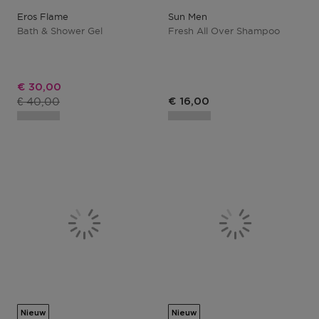
Eros Flame
Sun Men
Bath & Shower Gel
Fresh All Over Shampoo
Kortingsprijs
€ 30,00
Productprijs
€ 40,00
€ 16,00
Nieuw
Nieuw