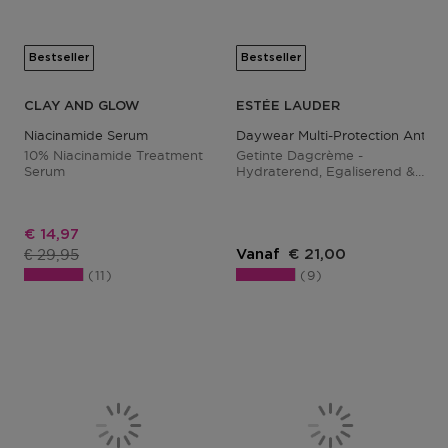
Bestseller
Bestseller
CLAY AND GLOW
ESTÉE LAUDER
Niacinamide Serum
Daywear Multi-Protection Anti-Ox
10% Niacinamide Treatment
Getinte Dagcrème -
Serum
Hydraterend, Egaliserend &
Anti-Aging
Kortingsprijs
€ 14,97
Productprijs
€ 29,95
Vanaf
€ 21,00
11
9