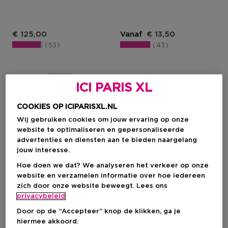
€ 125,00
Vanaf
€ 13,50
53
43
ICI PARIS XL
COOKIES OP ICIPARISXL.NL
Wij gebruiken cookies om jouw ervaring op onze
website te optimaliseren en gepersonaliseerde
advertenties en diensten aan te bieden naargelang
jouw interesse.
Hoe doen we dat? We analyseren het verkeer op onze
website en verzamelen informatie over hoe iedereen
zich door onze website beweegt. Lees ons
Bestseller
Bestseller
privacybeleid
CLAY AND GLOW
CLAY AND GLOW
Door op de “Accepteer” knop de klikken, ga je
hiermee akkoord.
Hydrating Moisturizer
Triple Aha Straw-Jelly Cleanser