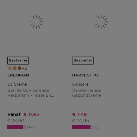
Bestseller
Bestseller
3
ERBORIAN
HARVEST 10.
Cc Crème
Skincare
Getinte Corrigerende
Verstevigende
Verzorging - Frisse En
Gezichtscrème
Stralende Teint
Kortingsprijs
Kortingsprijs
Vanaf
€ 11,95
€ 7,48
Productprijs
Productprijs
€ 23,90
€ 24,95
4
3