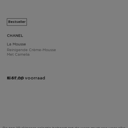
Bestseller
CHANEL
La Mousse
Reinigende Crème-Mousse
Met Camelia
Niet op voorraad
€ 57,00