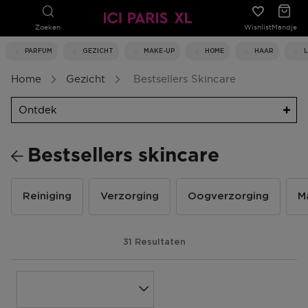
Zoeken
Wishlist
Mandje
PARFUM
GEZICHT
MAKE-UP
HOME
HAAR
Home
Gezicht
Bestsellers Skincare
Ontdek
Bestsellers skincare
Reiniging
Verzorging
Oogverzorging
M
31 Resultaten