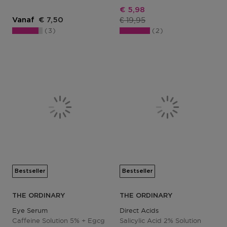
Kortingsprijs
€ 5,98
Productprijs
€ 19,95
Vanaf
€ 7,50
3
2
Bestseller
Bestseller
THE ORDINARY
THE ORDINARY
Eye Serum
Direct Acids
Caffeine Solution 5% + Egcg
Salicylic Acid 2% Solution