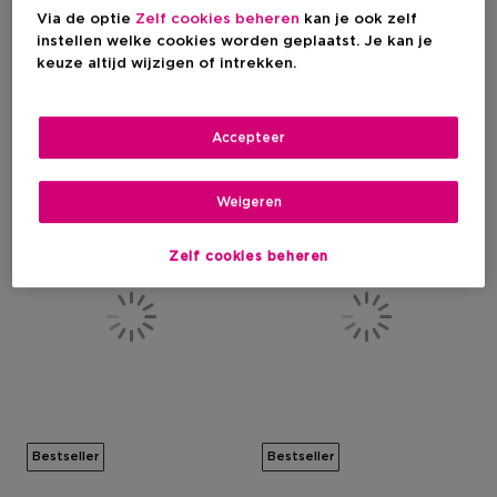
Hydraterende Dag- En
Verzachtende Reinigingsgel
Via de optie
Zelf cookies beheren
kan je ook zelf
Nachtcrème
instellen welke cookies worden geplaatst. Je kan je
keuze altijd wijzigen of intrekken.
€ 29,95
€ 29,95
Accepteer
36
22
-50%
Weigeren
Zelf cookies beheren
Bestseller
Bestseller