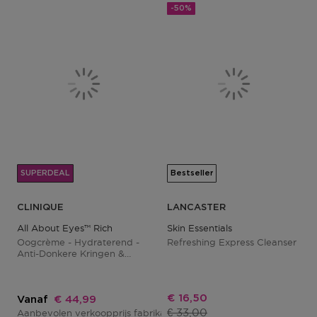
-50%
SUPERDEAL
Bestseller
CLINIQUE
LANCASTER
All About Eyes™ Rich
Skin Essentials
Oogcrème - Hydraterend -
Refreshing Express Cleanser
Anti-Donkere Kringen &
Wallen
Kortingsprijs
€ 16,50
Kortingsprijs
Vanaf
€ 44,99
Productprijs
€ 33,00
Aanbevolen verkoopprijs fabrikant
€ 69,00