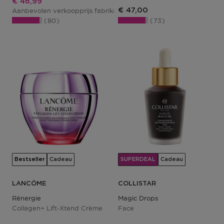
Kortingsprijs
€ 46,99
€ 47,00
Aanbevolen verkoopprijs fabrikant
€ 94,00
80
73
Bestseller
Cadeau
SUPERDEAL
Cadeau
LANCÔME
COLLISTAR
Rénergie
Magic Drops
Collagen+ Lift-Xtend Crème
Face