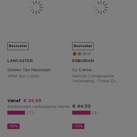
Bestseller
Bestseller
1
LANCASTER
ERBORIAN
Golden Tan Maximizer
Cc Crème
After Sun Lotion
Getinte Corrigerende
Verzorging - Frisse En
Stralende Teint
Kortingsprijs
Vanaf
€ 34,99
€ 44,50
Aanbevolen verkoopprijs fabrikant
€ 54,00
7
5
-50%
-70%