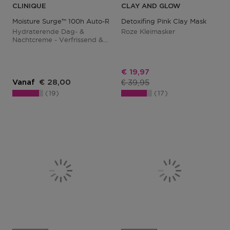
CLINIQUE
CLAY AND GLOW
Moisture Surge™ 100h Auto-Replenishing Hydrator
Detoxifing Pink Clay Mask
Hydraterende Dag- &
Roze Kleimasker
Nachtcreme - Verfrissend &
Met Aloe Vera
Kortingsprijs
€ 19,97
Productprijs
€ 39,95
Vanaf
€ 28,00
19
17