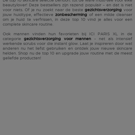
De top 10 skincare selectie behoort tot de ware must-see voor elke
beautylover! Deze bestsellers zijn razend populair – en dat is niet
voor niets. Of je nu zoekt naar de beste
gezichtsverzorging
voor
jouw huidtype, effectieve
zonbescherming
of een milde cleanser
om je huid te verfrissen, in deze top 10 vind je alles voor een
complete skincare routine.
Ook mannen vinden hun favorieten bij ICI PARIS XL in de
categorie
gezichtsverzorging voor mannen
– net als intensief
werkende scrubs voor die instant glow. Laat je inspireren door wat
anderen nu het liefst gebruiken en ontdek jouw nieuwe skincare
helden. Shop nu de top 10 en upgrade jouw routine met de meest
geliefde producten!