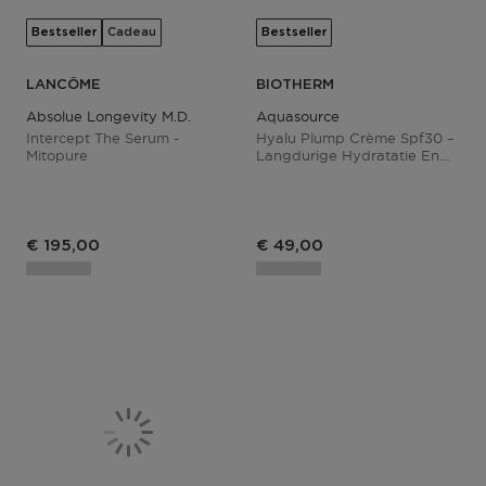
Bestseller
Cadeau
Bestseller
LANCÔME
BIOTHERM
Absolue Longevity M.d.
Aquasource
Intercept The Serum -
Hyalu Plump Crème Spf30 –
Mitopure
Langdurige Hydratatie En
Hoge Uv-Bescherming –
Verrijkt Met Hyaluronzuur
Duo
€ 195,00
€ 49,00