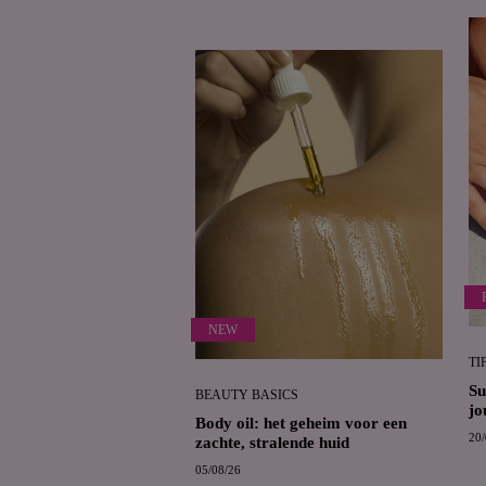
NEW
TI
Su
BEAUTY BASICS
jo
Body oil: het geheim voor een
20/
zachte, stralende huid
05/08/26