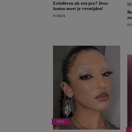
Exfoliëren als een pro? Deze
BE
fouten moet je vermijden!
Bo
07/08/26
za
05/
NEW