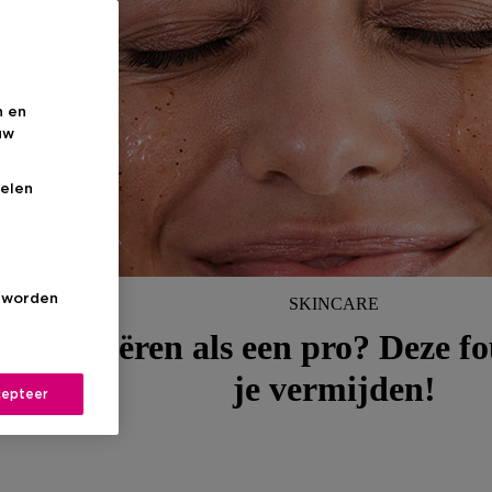
n en
uw
elen
s worden
SKINCARE
Exfoliëren als een pro? Deze f
je vermijden!
epteer