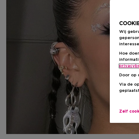
COOKIE
Wij gebr
geperson
interesse
Hoe doen
informat
privacyb
Door op 
Via de o
geplaatst
Zelf coo