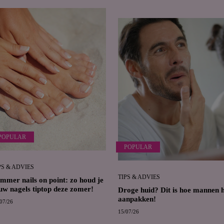
POPULAR
POPULAR
PS & ADVIES
TIPS & ADVIES
mmer nails on point: zo houd je
uw nagels tiptop deze zomer!
Droge huid? Dit is hoe mannen 
aanpakken!
07/26
15/07/26