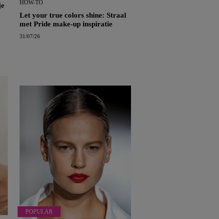
HOW-TO
je
Let your true colors shine: Straal
met Pride make-up inspiratie
31/07/26
POPULAR