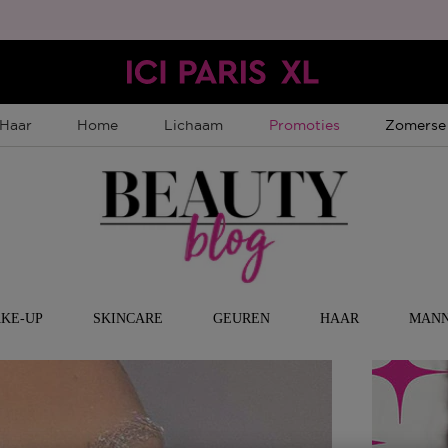
Tijdelijke Promotie
Tijdelijk
Haar
Home
Lichaam
Promoties
Zomerse
KE-UP
SKINCARE
GEUREN
HAAR
MAN