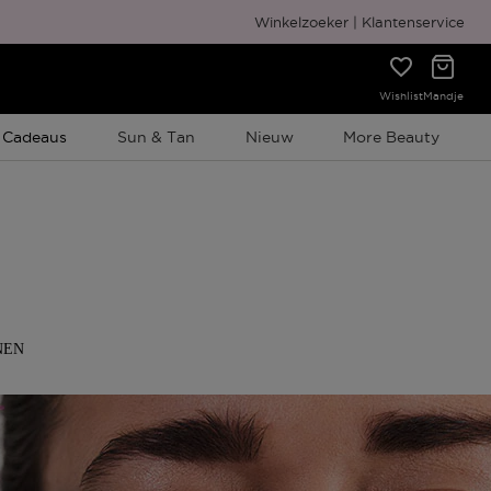
Winkelzoeker
Klantenservice
Wishlist
Mandje
e Promotie
 Cadeaus
Sun & Tan
Nieuw
More Beauty
NEN