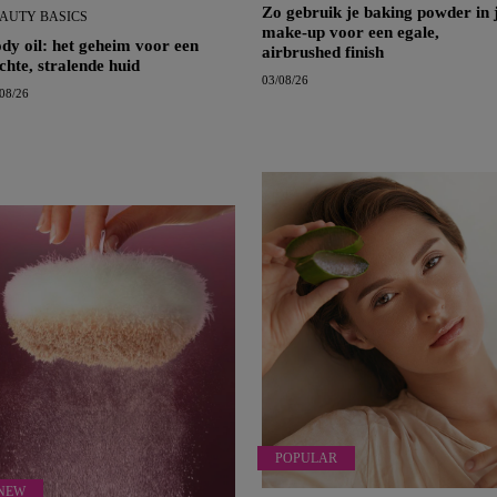
Zo gebruik je baking powder in 
AUTY BASICS
make-up voor een egale,
dy oil: het geheim voor een
airbrushed finish
chte, stralende huid
03/08/26
08/26
POPULAR
NEW