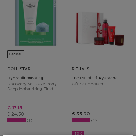
Cadeau
COLLISTAR
RITUALS
Hydra-Illuminating
The Ritual Of Ayurveda
Discovery Set 2026 Body -
Gift Set Medium
Deep Moisturizing Fluid
200ml + Hydra-Illuminating
Sublime Talasso-Scrub 150g
Kortingsprijs
€ 17,15
Productprijs
€ 24,50
€ 35,90
1
1
-30%