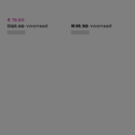
Kortingsprijs
€ 19,60
Productprijs
€ 28,00
Niet op voorraad
Niet op voorraad
€ 19,90