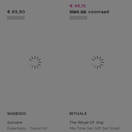
Kortingsprijs
€ 45,15
Productprijs
€ 64,50
€ 65,90
Niet op voorraad
SHISEIDO
RITUALS
Suncare
The Ritual Of Jing
Essentials - Travel Kit
Me-Time Set Gift Set Small