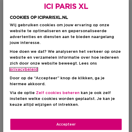
ICI PARIS XL
COOKIES OP ICIPARISXL.NL
Wij gebruiken cookies om jouw ervaring op onze
website te optimaliseren en gepersonaliseerde
advertenties en diensten aan te bieden naargelang
jouw interesse.
Hoe doen we dat? We analyseren het verkeer op onze
website en verzamelen informatie over hoe iedereen
zich door onze website beweegt. Lees ons
Cadeau
privacybeleid
Door op de “Accepteer” knop de klikken, ga je
RITUALS
COLLISTAR
hiermee akkoord.
Homme
Firming
Via de optie
Zelf cookies beheren
kan je ook zelf
Trial Set
Discovery Set 2026 Body -
instellen welke cookies worden geplaatst. Je kan je
Intensive Reshaping Firming
Cream 200ml+ Elasticizing
keuze altijd wijzigen of intrekken.
Firming Talasso-Scrub 150g
Kortingsprijs
€ 27,65
Productprijs
€ 39,50
€ 18,90
Accepteer
1