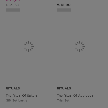
€ 27,65
Productprijs
€ 39,50
€ 18,90
RITUALS
RITUALS
The Ritual Of Sakura
The Ritual Of Ayurveda
Gift Set Large
Trial Set