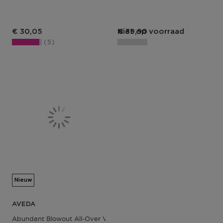
€ 30,05
Niet op voorraad
€ 39,90
5
Nieuw
AVEDA
Abundant Blowout All-Over Volumizing Spray