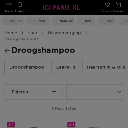
Menu
Zoeken
Wishlist
Mandje
PARFUM
GEZICHT
MAKE-UP
HOME
HAAR
Home
Haar
Haarverzorging
Droogshampoo
Droogshampoo
Droogshampoo
Leave-in
Haarserum & Olie
Filteren
7 Resultaten
2+1
2+1