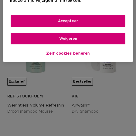
keuze altijd wijzigen of intrekken.
2+1
Accepteer
Weigeren
Zelf cookies beheren
Exclusief
Bestseller
REF STOCKHOLM
K18
Weightless Volume Refreshing Mousse
Airwash™
Droogshampoo Mousse
Dry Shampoo