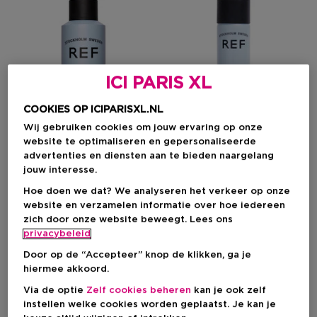
ICI PARIS XL
COOKIES OP ICIPARISXL.NL
Wij gebruiken cookies om jouw ervaring op onze
website te optimaliseren en gepersonaliseerde
advertenties en diensten aan te bieden naargelang
Exclusief
Exclusief
jouw interesse.
REF STOCKHOLM
REF STOCKHOLM
Hoe doen we dat? We analyseren het verkeer op onze
website en verzamelen informatie over hoe iedereen
Dry Shampoo N°204
Mini Dry Shampoo N°204
zich door onze website beweegt. Lees ons
Verfrissende Droogshampoo
Verfrissende Droogshampoo
privacybeleid
Door op de “Accepteer” knop de klikken, ga je
hiermee akkoord.
Via de optie
Zelf cookies beheren
kan je ook zelf
€ 25,50
€ 12,95
instellen welke cookies worden geplaatst. Je kan je