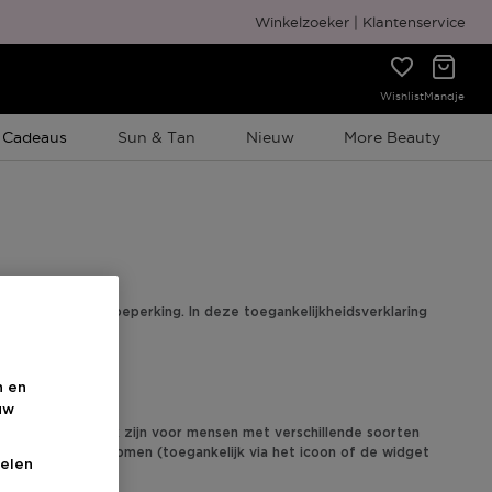
Gratis cadeauverpakking
Winkelzoeker
Klantenservice
Wishlist
Mandje
e Promotie
 Cadeaus
Sun & Tan
Nieuw
More Beauty
ersonen met een beperking. In deze toegankelijkheidsverklaring
n en
uw
orms toegankelijk zijn voor mensen met verschillende soorten
ay in gebruik genomen (toegankelijk via het icoon of de widget
elen