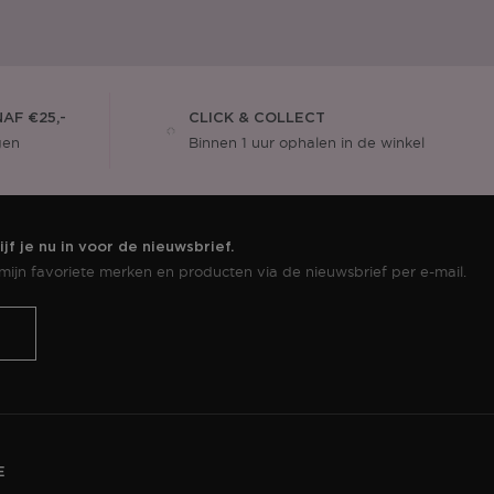
AF €25,-
CLICK & COLLECT
gen
Binnen 1 uur ophalen in de winkel
jf je nu in voor de nieuwsbrief.
ijn favoriete merken en producten via de nieuwsbrief per e-mail.
E