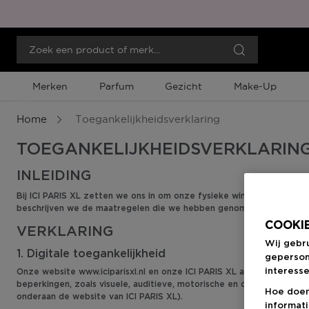
Merken
Parfum
Gezicht
Make-Up
Menu
Home
Toegankelijkheidsverklaring
TOEGANKELIJKHEIDSVERKLARIN
INLEIDING
Bij ICI PARIS XL zetten we ons in om onze fysieke winkels, websites
beschrijven we de maatregelen die we hebben genomen om te voldo
COOKIE
VERKLARING
Wij gebr
1. Digitale toegankelijkheid
geperson
interesse
Onze website www.
iciparisxl.nl
en onze ICI PARIS XL app voldoen aan 
beperkingen, zoals visuele, auditieve, motorische en cognitieve. O
Hoe doen
onderaan de website van ICI PARIS XL).
informat