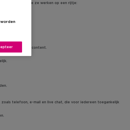
 functies en hoe ze werken op een rijtje:
e tonen.
r te maken.
s worden
ng.
epteer
 op de geschreven content.
n.
lijk.
den.
als telefoon, e-mail en live chat, die voor iedereen toegankelijk
en.