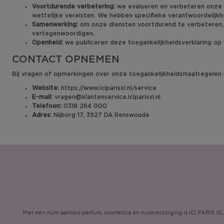
Voortdurende verbetering:
we evalueren en verbeteren onze 
wettelijke vereisten. We hebben specifieke verantwoordelij
Samenwerking:
om onze diensten voortdurend te verbeteren, 
vertegenwoordigen.
Openheid:
we publiceren deze toegankelijkheidsverklaring op 
CONTACT OPNEMEN
Bij vragen of opmerkingen over onze toegankelijkheidsmaatregelen 
Website:
https://www.iciparisxl.nl/service
E-mail:
vragen@klantenservice.iciparisxl.nl
Telefoon:
0318 264 000
Adres:
Nijborg 17, 3927 DA Renswoude
Met een ruim aanbod parfum, cosmetica en huidverzorging is ICI PARIS XL d