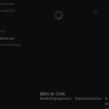
rwaarden
orwaarden
App
 beheren
idsverklaring
BEKIJK OOK:
Bedrijfsgegevens
Klantenservice
Ik
kl