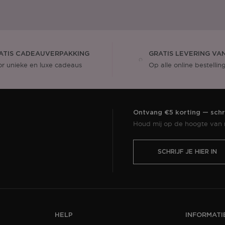
ATIS CADEAUVERPAKKING
GRATIS LEVERING VAN
r unieke en luxe cadeaus
Op alle online bestellin
Ontvang €5 korting — schri
Houd mij op de hoogte van m
SCHRIJF JE HIER IN
HELP
INFORMATI