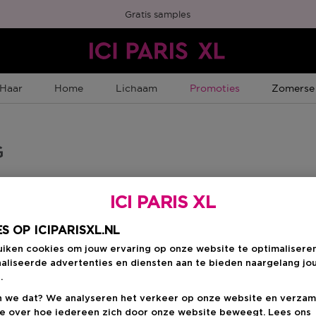
Gratis samples
Tijdelijke Promotie
Tijdelijk
Haar
Home
Lichaam
Promoties
Zomerse
G
ICI PARIS XL
 en mobiele applicaties toegankelijk te maken voor iedereen, ook voor p
en aan de Europese toegankelijkheidswet.
S OP ICIPARISXL.NL
uiken cookies om jouw ervaring op onze website te optimalisere
aliseerde advertenties en diensten aan te bieden naargelang jo
.
de Europese toegankelijkheidswet. Dit betekent dat onze digitale platf
m ons commitment kracht bij te zetten, hebben we de externe tool UserW
 we dat? We analyseren het verkeer op onze website en verzam
ie over hoe iedereen zich door onze website beweegt. Lees ons