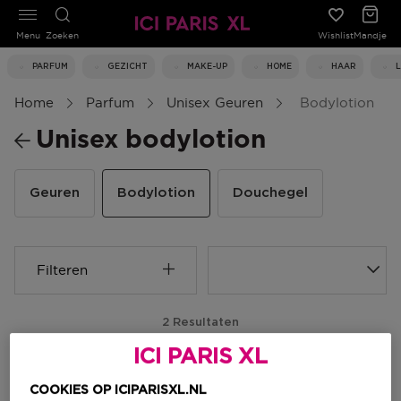
Menu
Zoeken
Wishlist
Mandje
PARFUM
GEZICHT
MAKE-UP
HOME
HAAR
Home
Parfum
Unisex Geuren
Bodylotion
Unisex bodylotion
Geuren
Bodylotion
Douchegel
Filteren
2 Resultaten
ICI PARIS XL
-25%
-25%
COOKIES OP ICIPARISXL.NL