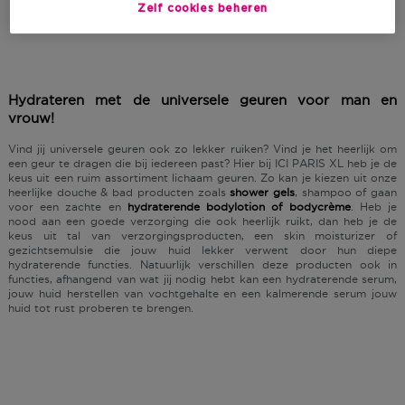
Zelf cookies beheren
Hydrateren met de universele geuren voor man en
vrouw!
Vind jij universele geuren ook zo lekker ruiken? Vind je het heerlijk om
een geur te dragen die bij iedereen past? Hier bij ICI PARIS XL heb je de
keus uit een ruim assortiment lichaam geuren. Zo kan je kiezen uit onze
heerlijke douche & bad producten zoals
shower gels
, shampoo of gaan
voor een zachte en
hydraterende bodylotion of bodycrème
. Heb je
nood aan een goede verzorging die ook heerlijk ruikt, dan heb je de
keus uit tal van verzorgingsproducten, een skin moisturizer of
gezichtsemulsie die jouw huid lekker verwent door hun diepe
hydraterende functies. Natuurlijk verschillen deze producten ook in
functies, afhangend van wat jij nodig hebt kan een hydraterende serum,
jouw huid herstellen van vochtgehalte en een kalmerende serum jouw
huid tot rust proberen te brengen.