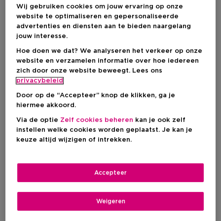
Wij gebruiken cookies om jouw ervaring op onze
website te optimaliseren en gepersonaliseerde
advertenties en diensten aan te bieden naargelang
jouw interesse.
Hoe doen we dat? We analyseren het verkeer op onze
website en verzamelen informatie over hoe iedereen
zich door onze website beweegt. Lees ons
privacybeleid
Door op de “Accepteer” knop de klikken, ga je
hiermee akkoord.
Via de optie
Zelf cookies beheren
kan je ook zelf
CALVIN KLEIN
MOSCHINO
instellen welke cookies worden geplaatst. Je kan je
Ck One
Moschino Toy2
keuze altijd wijzigen of intrekken.
Skin Moisturizer
Bath & Body Lotion
Accepteer
Kortingsprijs
Kortingsprijs
€ 24,75
€ 35,25
Productprijs
Productprijs
€ 33,00
€ 47,00
Weigeren
1