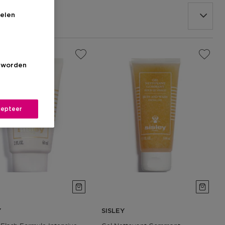
elen
s worden
epteer
Y
SISLEY