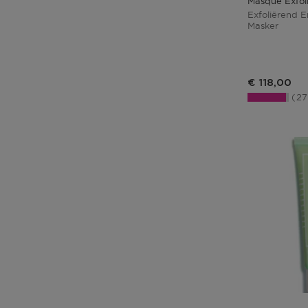
Masque Exfol
Exfoliërend 
Masker
€ 118,00
2