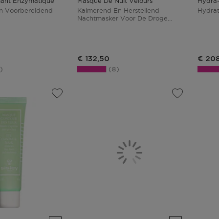
iant Enzymatique
Masque De Nuit Velours
Hydra-
En Voorbereidend
Kalmerend En Herstellend
Hydrat
Nachtmasker Voor De Droge
Huid
€ 132,50
€ 20
7
8