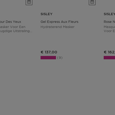
SISLEY
SISLE
our Des Yeux
Gel Express Aux Fleurs
Rose N
asker Voor Een
Hydraterend Masker
Masque
eugdige Uitstraling
Voor E
e Huid
€ 137,00
€ 162
9