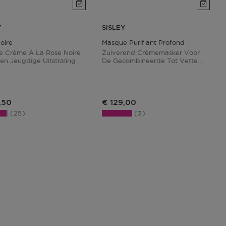
Y
SISLEY
oire
Masque Purifiant Profond
 Crème À La Rose Noire
Zuiverend Crèmemasker Voor
en Jeugdige Uitstraling
De Gecombineerde Tot Vette
Huid
,50
€ 129,00
25
3