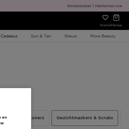
Gratis cadeauverpakking
Winkelzoeker
Klantenservice
Wishlist
Mandje
e Promotie
 Cadeaus
Sun & Tan
Nieuw
More Beauty
n en
p removers & toners
Gezichtmaskers & Scrubs
O
uw