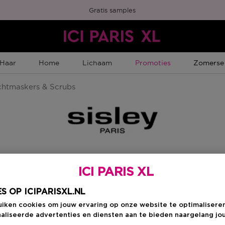
Gratis samples
Tijdelijke Promotie
Tijdelijk
Haar
Home
Lichaam
Promoties
Zomerse
htmaskers & Scrubs
Scrubs
ICI PARIS XL
S OP ICIPARISXL.NL
uiken cookies om jouw ervaring op onze website te optimalisere
ge Collectie
Velours Collectie
Reiniging, make-u
aliseerde advertenties en diensten aan te bieden naargelang jo