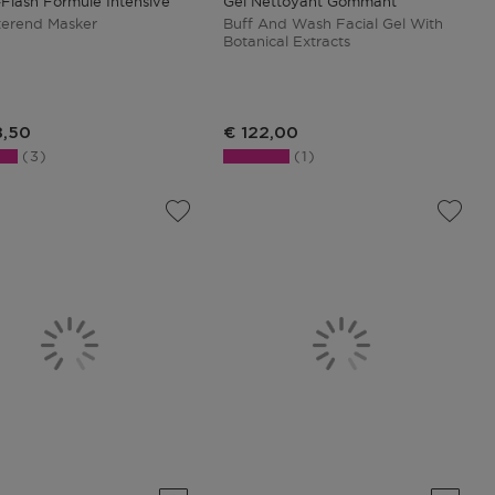
Flash Formule Intensive
Gel Nettoyant Gommant
erend Masker
Buff And Wash Facial Gel With
Botanical Extracts
8,50
€ 122,00
3
1