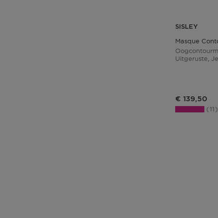
SISLEY
Masque Cont
Oogcontourm
Uitgeruste, J
En Een Gladd
€ 139,50
11