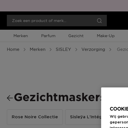
Merken
Parfum
Gezicht
Make-Up
Home
Merken
SISLEY
Verzorging
Gezic
Gezichtmaskers & 
COOKIE
Wij gebr
Rose Noire Collectie
Sisleÿa L'Intégrale Anti-A
geperson