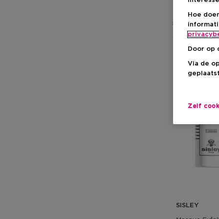
interesse
Hoe doen
8 Resultate
informat
privacyb
Door op 
Via de o
geplaatst
Zelf coo
SISLEY