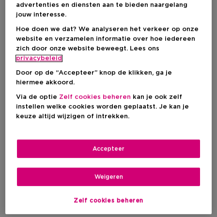
advertenties en diensten aan te bieden naargelang
2 Resultaten
jouw interesse.
Hoe doen we dat? We analyseren het verkeer op onze
website en verzamelen informatie over hoe iedereen
zich door onze website beweegt. Lees ons
privacybeleid
Door op de “Accepteer” knop de klikken, ga je
hiermee akkoord.
Via de optie
Zelf cookies beheren
kan je ook zelf
instellen welke cookies worden geplaatst. Je kan je
keuze altijd wijzigen of intrekken.
Accepteer
SISLEY
SISLEY
Weigeren
Supremÿa
Supremÿa
Anti-Agingscrème Met
Voorbereidende Lotion En
Zelf cookies beheren
Regeneratieve Kracht Voor
Anti-Aging Nachtverzorging
Droge Huid