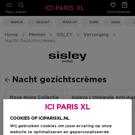
Menu
Zoeken
Wishlist
Mandje
PARFUM
GEZICHT
MAKE-UP
HOME
HAAR
Home
Merken
SISLEY
Verzorging
Nacht Gezichtscrèmes
Nacht gezichtscrèmes
Rose Noire Collectie
Sisleÿa L'Intégrale Anti-Ag
ICI PARIS XL
COOKIES OP ICIPARISXL.NL
Filteren
Wij gebruiken cookies om jouw ervaring op onze
website te optimaliseren en gepersonaliseerde