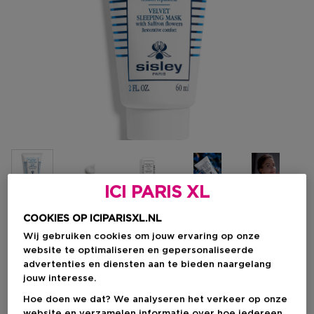
ICI PARIS XL
COOKIES OP ICIPARISXL.NL
Kies je formaat
Wij gebruiken cookies om jouw ervaring op onze
website te optimaliseren en gepersonaliseerde
60 ML
Op voorraad
advertenties en diensten aan te bieden naargelang
jouw interesse.
60 ML
Hoe doen we dat? We analyseren het verkeer op onze
Kortingsprijs
€ 99,37
website en verzamelen informatie over hoe iedereen