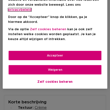
Productprijs
€ 132,50
zich door onze website beweegt. Lees ons
privacybeleid
Kortingsprijs
€ 99,37
Door op de “Accepteer” knop de klikken, ga je
Productprijs
€ 132,50
-25%
hiermee akkoord.
Via de optie
Zelf cookies beheren
kan je ook zelf
instellen welke cookies worden geplaatst. Je kan je
IN WINKELMANDJE
keuze altijd wijzigen of intrekken.
Levering aan huis
Accepteer
-
Op voorraad
Weigeren
Ophalen in een winkel
Ophalen in een winkel nabij jou.
Zelf cookies beheren
Selecteer een winkel
Korte beschrijving
Crème
Textuur