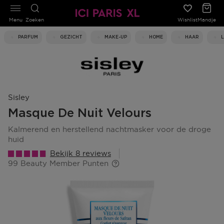
Menu
Zoeken
Wishlist
Mandje
PARFUM
GEZICHT
MAKE-UP
HOME
HAAR
Sisley
Masque De Nuit Velours
kalmerend en herstellend nachtmasker voor de droge
huid
Bekijk 8 reviews
99 Beauty Member Punten