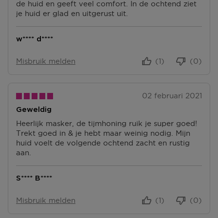
Ga naar meer info en FAQ’s over retourneren.
de huid en geeft veel comfort. In de ochtend ziet
je huid er glad en uitgerust uit.
Meer vragen rond bestellen? Die vind je op onze FAQ
pagina.
w**** d****
Misbruik melden
(1)
(0)
02 februari 2021
Geweldig
Heerlijk masker, de tijmhoning ruik je super goed!
Trekt goed in & je hebt maar weinig nodig. Mijn
huid voelt de volgende ochtend zacht en rustig
aan.
S**** B****
Misbruik melden
(1)
(0)