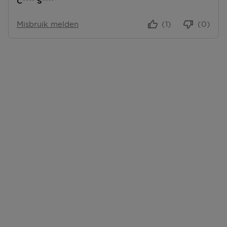
C**** S****
Misbruik melden
(1)
(0)