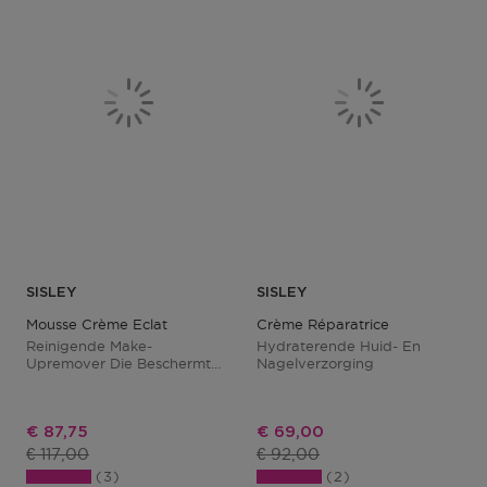
SISLEY
SISLEY
Mousse Crème Eclat
Crème Réparatrice
Reinigende Make-
Hydraterende Huid- En
Upremover Die Beschermt
Nagelverzorging
Tegen Vervuiling
Kortingsprijs
Kortingsprijs
€ 87,75
€ 69,00
Productprijs
Productprijs
€ 117,00
€ 92,00
3
2