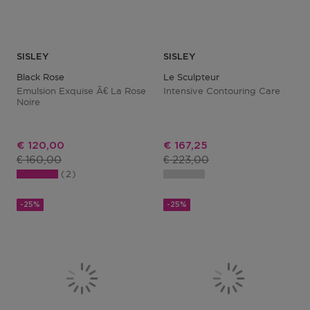
SISLEY
SISLEY
Black Rose
Le Sculpteur
Emulsion Exquise Ã€ La Rose
Intensive Contouring Care
Noire
Kortingsprijs
Kortingsprijs
€ 120,00
€ 167,25
Productprijs
Productprijs
€ 160,00
€ 223,00
2
-25%
-25%