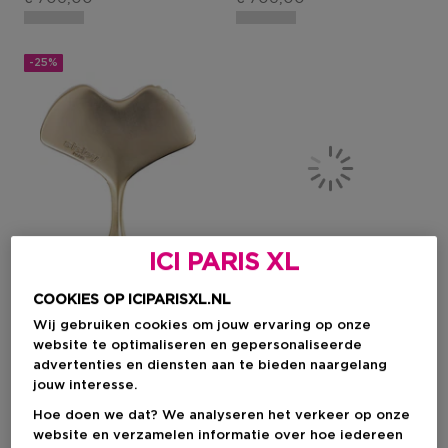
-25%
ICI PARIS XL
COOKIES OP ICIPARISXL.NL
Wij gebruiken cookies om jouw ervaring op onze
SISLEY
SISLEY
website te optimaliseren en gepersonaliseerde
advertenties en diensten aan te bieden naargelang
Ginkgo Gua Sha Massagetool
Phyto-Blanc Le Correcteur Tach
jouw interesse.
Ideale Voor
Gerichte Corrigerende
Antiverouderingsritueel
Corrector Voor Alle
Hoe doen we dat? We analyseren het verkeer op onze
Huidtypen
website en verzamelen informatie over hoe iedereen