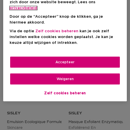
zich door onze website beweegt. Lees ons
Kortingsprijs
Kortingsprijs
€ 101,25
€ 120,37
privacybeleid
Productprijs
Productprijs
€ 135,00
€ 160,50
Niet op voorraad
Door op de “Accepteer” knop de klikken, ga je
1
hiermee akkoord.
Via de optie
Zelf cookies beheren
kan je ook zelf
-25%
-25%
instellen welke cookies worden geplaatst. Je kan je
keuze altijd wijzigen of intrekken.
Accepteer
Weigeren
Zelf cookies beheren
SISLEY
SISLEY
Emulsion Ecologique Formule Avancée
Masque Exfoliant Enzymatique
Skincare
Exfoliërend En