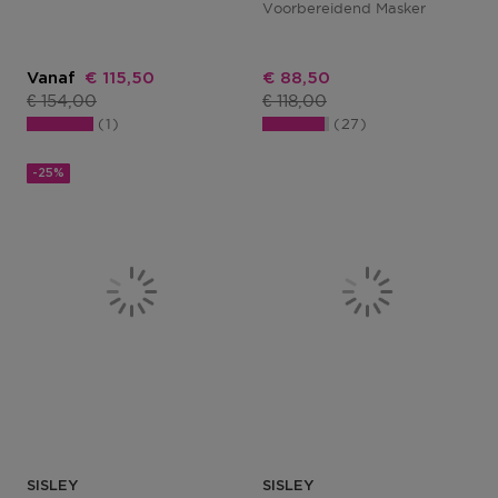
Voorbereidend Masker
Kortingsprijs
Kortingsprijs
Vanaf
€ 115,50
€ 88,50
Productprijs
Productprijs
€ 154,00
€ 118,00
1
27
-25%
SISLEY
SISLEY