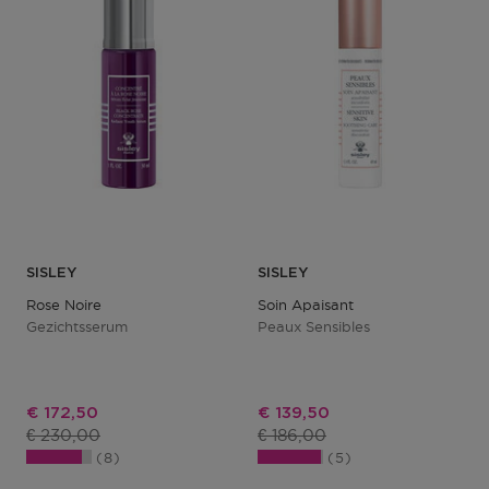
SISLEY
SISLEY
Rose Noire
Soin Apaisant
Gezichtsserum
Peaux Sensibles
Kortingsprijs
Kortingsprijs
€ 172,50
€ 139,50
Productprijs
Productprijs
€ 230,00
€ 186,00
8
5