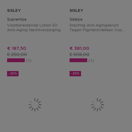
SISLEY
SISLEY
Supremÿa
Sisleÿa
Voorbereidende Lotion En
Krachtig Anti-Agingserum
Anti-Aging Nachtverzorging
Tegen Pigmentvlekken Voor
Een Stralende Huid
Kortingsprijs
Kortingsprijs
€ 187,50
€ 381,00
Productprijs
Productprijs
€ 250,00
€ 508,00
1
1
-25%
-25%