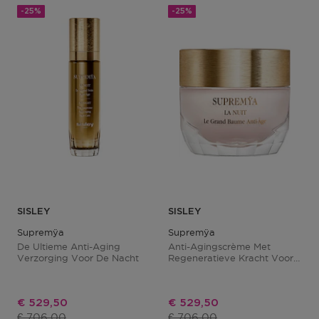
-25%
-25%
SISLEY
SISLEY
Supremÿa
Supremÿa
De Ultieme Anti-Aging
Anti-Agingscrème Met
Verzorging Voor De Nacht
Regeneratieve Kracht Voor
Droge Huid
Kortingsprijs
Kortingsprijs
€ 529,50
€ 529,50
Productprijs
Productprijs
€ 706,00
€ 706,00