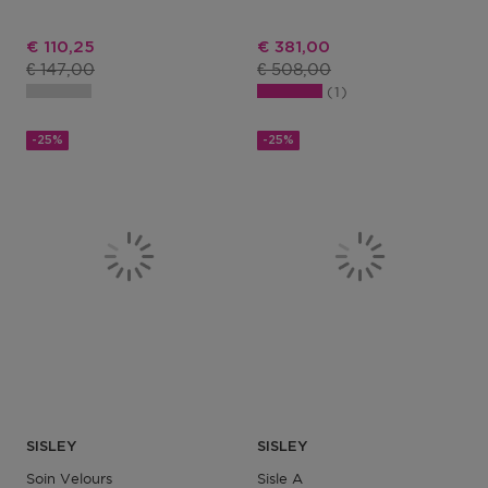
Anti-Rides
Kortingsprijs
Kortingsprijs
€ 110,25
€ 381,00
Productprijs
Productprijs
€ 147,00
€ 508,00
1
-25%
-25%
SISLEY
SISLEY
Soin Velours
Sisle A