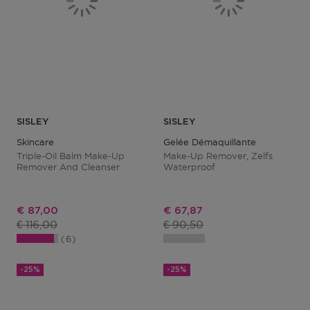
SISLEY
SISLEY
Skincare
Gelée Démaquillante
Triple-Oil Balm Make-Up
Make-Up Remover, Zelfs
Remover And Cleanser
Waterproof
Kortingsprijs
Kortingsprijs
€ 87,00
€ 67,87
Productprijs
Productprijs
€ 116,00
€ 90,50
6
-25%
-25%