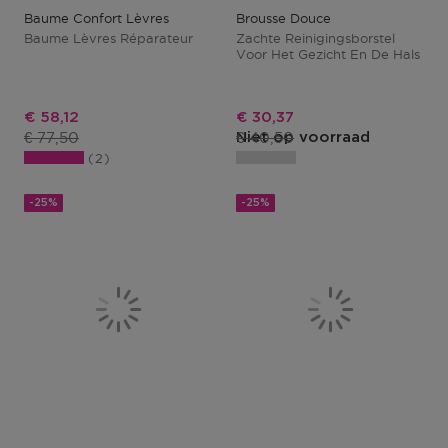
Baume Confort Lèvres
Brousse Douce
Baume Lèvres Réparateur
Zachte Reinigingsborstel
Voor Het Gezicht En De Hals
Kortingsprijs
Kortingsprijs
€ 58,12
€ 30,37
Productprijs
Productprijs
€ 77,50
€ 40,50
Niet op voorraad
2
-25%
-25%