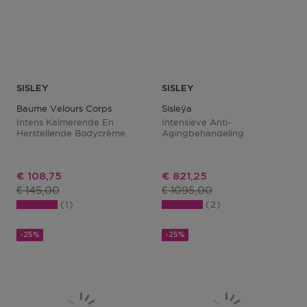
SISLEY
SISLEY
Baume Velours Corps
Sisleÿa
Intens Kalmerende En
Intensieve Anti-
Herstellende Bodycrème
Agingbehandeling
Kortingsprijs
Kortingsprijs
€ 108,75
€ 821,25
Productprijs
Productprijs
€ 145,00
€ 1095,00
1
2
-25%
-25%