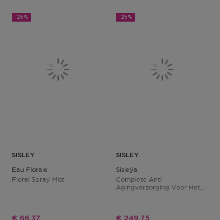
-25%
-25%
SISLEY
SISLEY
Eau Florale
Sisleÿa
Floral Spray Mist
Complete Anti-
Agingverzorging Voor Het
Lichaam
Kortingsprijs
Kortingsprijs
€ 66,37
€ 249,75