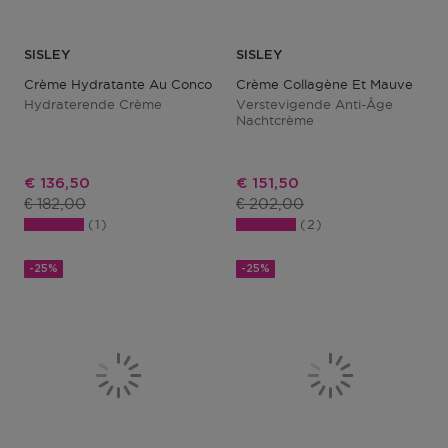
SISLEY
SISLEY
Crème Hydratante Au Concombre
Crème Collagène Et Mauve
Hydraterende Crème
Verstevigende Anti-Âge
Nachtcrème
Kortingsprijs
Kortingsprijs
€ 136,50
€ 151,50
Productprijs
Productprijs
€ 182,00
€ 202,00
1
2
-25%
-25%