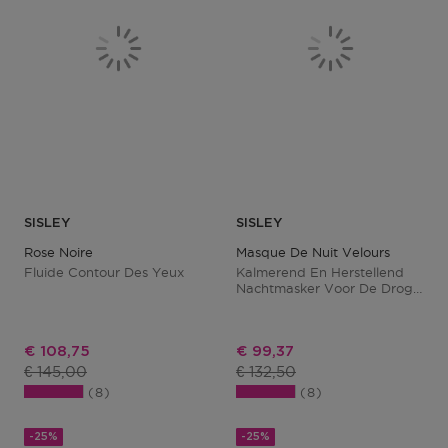
SISLEY
SISLEY
Rose Noire
Masque De Nuit Velours
Fluide Contour Des Yeux
Kalmerend En Herstellend
Nachtmasker Voor De Droge
Huid
Kortingsprijs
Kortingsprijs
€ 108,75
€ 99,37
Productprijs
Productprijs
€ 145,00
€ 132,50
8
8
-25%
-25%