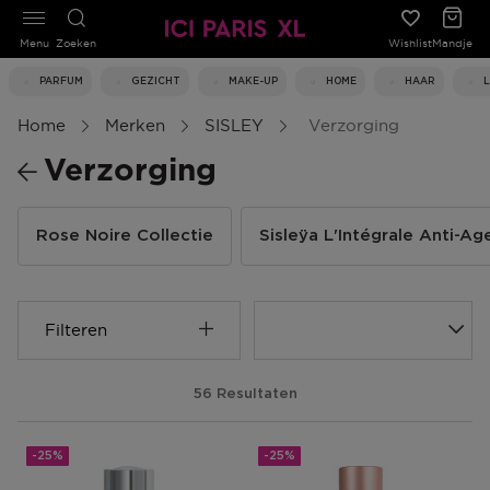
Menu
Zoeken
Wishlist
Mandje
PARFUM
GEZICHT
MAKE-UP
HOME
HAAR
Home
Merken
SISLEY
Verzorging
Verzorging
Rose Noire Collectie
Sisleÿa L'Intégrale Anti-Ag
Filteren
56 Resultaten
-25%
-25%