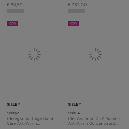
Productprijs
Productprijs
€ 88,50
€ 333,00
-25%
-25%
SISLEY
SISLEY
Sisleÿa
Sisle A
L'intégral Anti-Âge Hand
L'int Gral Anti- Ge S Rumthe
Care Anti-Aging
Anti-Aging Concentrated
Concentrate Spf 30
Anti-Wrinkle Serum Concentr