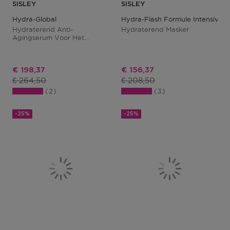
SISLEY
SISLEY
Hydra-Global
Hydra-Flash Formule Intensive
Hydraterend Anti-
Hydraterend Masker
Agingserum Voor Het
Gezicht
Kortingsprijs
Kortingsprijs
€ 198,37
€ 156,37
Productprijs
Productprijs
€ 264,50
€ 208,50
2
3
-25%
-25%