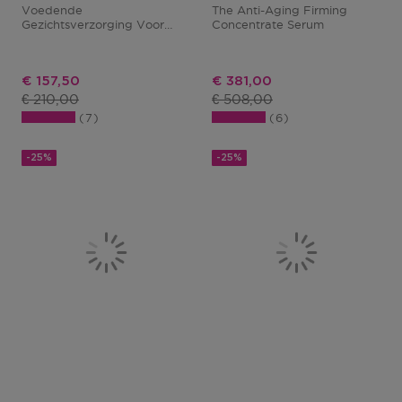
Voedende
The Anti-Aging Firming
Gezichtsverzorging Voor
Concentrate Serum
Overdag En 's Nachts
Kortingsprijs
Kortingsprijs
€ 157,50
€ 381,00
Productprijs
Productprijs
€ 210,00
€ 508,00
7
6
-25%
-25%