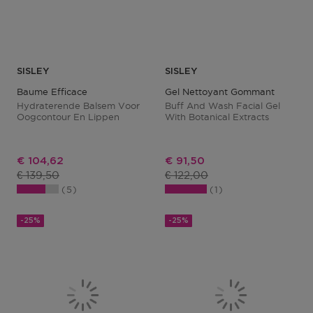
SISLEY
SISLEY
Baume Efficace
Gel Nettoyant Gommant
Hydraterende Balsem Voor
Buff And Wash Facial Gel
Oogcontour En Lippen
With Botanical Extracts
Kortingsprijs
Kortingsprijs
€ 104,62
€ 91,50
Productprijs
Productprijs
€ 139,50
€ 122,00
5
1
-25%
-25%