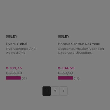
SISLEY
SISLEY
Hydra-Global
Masque Contour Des Yeux
Hydraterende Anti-
Oogcontourmasker Voor Een
Agingcrème
Uitgeruste, Jeugdige
Uitstraling En Een Gladde
Huid
Kortingsprijs
Kortingsprijs
€ 189,75
€ 104,62
Productprijs
Productprijs
€ 253,00
€ 139,50
8
11
1
2