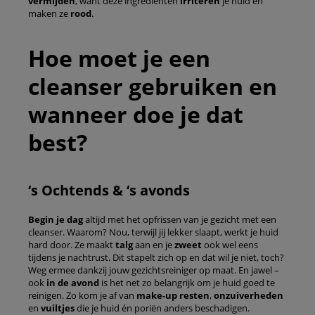
vermijden
, want deze ingrediënten
irriteren
je huid en
maken ze
rood
.
Hoe moet je een
cleanser gebruiken en
wanneer doe je dat
best?
‘s Ochtends & ‘s avonds
Begin je dag
altijd met het opfrissen van je gezicht met een
cleanser. Waarom? Nou, terwijl jij lekker slaapt, werkt je huid
hard door. Ze maakt
talg
aan en je
zweet
ook wel eens
tijdens je nachtrust. Dit stapelt zich op en dat wil je niet, toch?
Weg ermee dankzij jouw gezichtsreiniger op maat. En jawel –
ook
in de avond
is het net zo belangrijk om je huid goed te
reinigen. Zo kom je af van
make-up resten
,
onzuiverheden
en
vuiltjes
die je huid én poriën anders beschadigen.