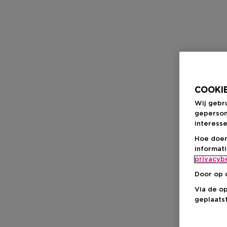
COOKIE
Wij gebr
geperson
interesse
Hoe doen
informat
privacyb
Door op 
Via de o
geplaatst