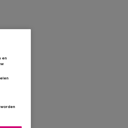
n en
uw
elen
s worden