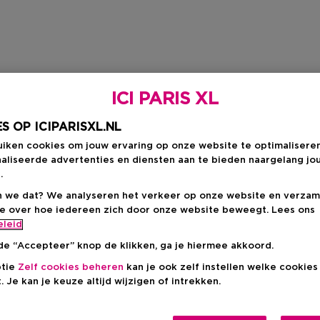
ICI PARIS XL
S OP ICIPARISXL.NL
uiken cookies om jouw ervaring op onze website te optimalisere
aliseerde advertenties en diensten aan te bieden naargelang jo
.
 we dat? We analyseren het verkeer op onze website en verzam
ie over hoe iedereen zich door onze website beweegt. Lees ons
eleid
de “Accepteer” knop de klikken, ga je hiermee akkoord.
ptie
Zelf cookies beheren
kan je ook zelf instellen welke cookie
. Je kan je keuze altijd wijzigen of intrekken.