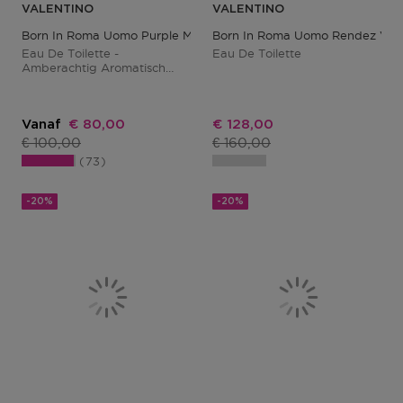
VALENTINO
VALENTINO
Born In Roma Uomo Purple Melancholia
Born In Roma Uomo Rendez Vous
Eau De Toilette -
Eau De Toilette
Amberachtig Aromatisch
Parfum Voor Mannen
Kortingsprijs
Kortingsprijs
Vanaf
€ 80,00
€ 128,00
Productprijs
Productprijs
€ 100,00
€ 160,00
73
-20%
-20%