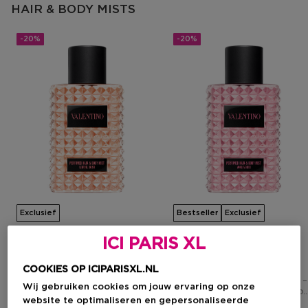
HAIR & BODY MISTS
-20%
-20%
Exclusief
Bestseller
Exclusief
ICI PARIS XL
VALENTINO
VALENTINO
Born In Roma
Born In Roma
COOKIES OP ICIPARISXL.NL
Caramel Crush Hair & Body
Vanilla Bliss Hair & Body Mist –
Wij gebruiken cookies om jouw ervaring op onze
Mist – Bloemig Amber Parfum
Amber Gourmand Parfum Voo
website te optimaliseren en gepersonaliseerde
Voor Dames
Dames