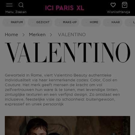
Menu
Zoeken
Wishlist
Mandje
PARFUM
GEZICHT
MAKE-UP
HOME
HAAR
Home
Merken
VALENTINO
Geworteld in Rome, viert Valentino Beauty authentieke
individualiteit via haar kenmerkende codes: Color, Cool en
Couture. Het merk geeft mensen de kracht om vol
zelfvertrouwen hun ware ik te tonen, met levendige tinten,
zintuiglijke texturen en een verfijnd design. Zo ontstaat een
inclusieve, feestelijke visie op schoonheid: buitengewoon,
expressief en uniek persoonlijk