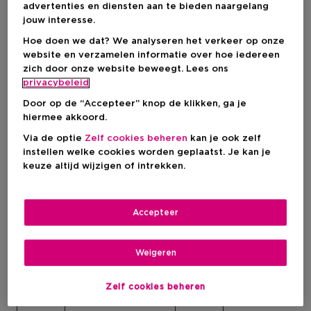
advertenties en diensten aan te bieden naargelang
jouw interesse.
Kortingsprijs
Kortingsprijs
€ 39,20
€ 39,20
Productprijs
Productprijs
€ 49,00
€ 49,00
Hoe doen we dat? We analyseren het verkeer op onze
5
website en verzamelen informatie over hoe iedereen
zich door onze website beweegt. Lees ons
privacybeleid
ICONISCHE PRODUCTEN
Door op de “Accepteer” knop de klikken, ga je
hiermee akkoord.
-20%
-20%
Via de optie
Zelf cookies beheren
kan je ook zelf
instellen welke cookies worden geplaatst. Je kan je
keuze altijd wijzigen of intrekken.
Accepteer
Weigeren
Zelf cookies beheren
Bestseller
Bestseller