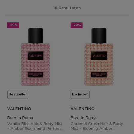
18 Resultaten
-20%
-20%
Bestseller
Exclusief
VALENTINO
VALENTINO
Born In Roma
Born In Roma
Vanilla Bliss Hair & Body Mist
Caramel Crush Hair & Body
– Amber Gourmand Parfum
Mist – Bloemig Amber
Voor Dames
Parfum Voor Dames