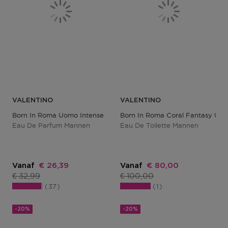
VALENTINO
VALENTINO
Born In Roma Uomo Intense
Born In Roma Coral Fantasy Uo
Eau De Parfum Mannen
Eau De Toilette Mannen
Kortingsprijs
Kortingsprijs
Vanaf
€ 26,39
Vanaf
€ 80,00
Productprijs
Productprijs
€ 32,99
€ 100,00
37
1
-20%
-20%