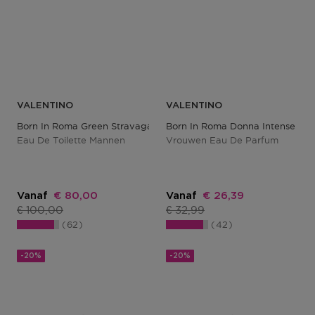
VALENTINO
VALENTINO
Born In Roma Green Stravaganza Uomo
Born In Roma Donna Intense
Eau De Toilette Mannen
Vrouwen Eau De Parfum
Kortingsprijs
Kortingsprijs
Vanaf
€ 80,00
Vanaf
€ 26,39
Productprijs
Productprijs
€ 100,00
€ 32,99
62
42
-20%
-20%