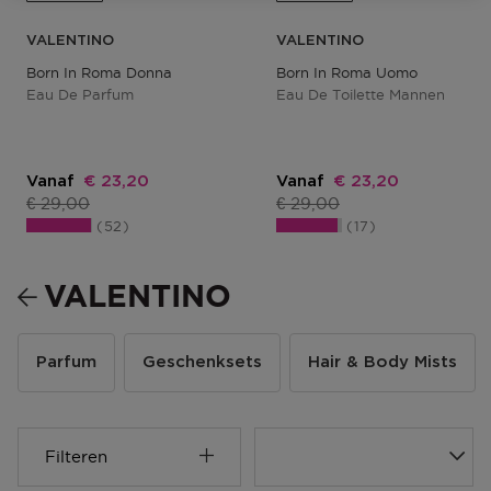
VALENTINO
VALENTINO
Born In Roma Donna
Born In Roma Uomo
Eau De Parfum
Eau De Toilette Mannen
Kortingsprijs
Kortingsprijs
Vanaf
€ 23,20
Vanaf
€ 23,20
Productprijs
Productprijs
€ 29,00
€ 29,00
52
17
VALENTINO
Parfum
Geschenksets
Hair & Body Mists
Filteren