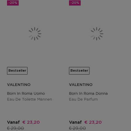
-20%
-20%
Bestseller
Bestseller
VALENTINO
VALENTINO
Born In Roma Uomo
Born In Roma Donna
Eau De Toilette Mannen
Eau De Parfum
Kortingsprijs
Kortingsprijs
Vanaf
€ 23,20
Vanaf
€ 23,20
Productprijs
Productprijs
€ 29,00
€ 29,00