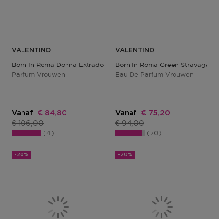
VALENTINO
VALENTINO
Born In Roma Donna Extradose
Born In Roma Green Stravaganz
Parfum Vrouwen
Eau De Parfum Vrouwen
Kortingsprijs
Kortingsprijs
Vanaf
€ 84,80
Vanaf
€ 75,20
Productprijs
Productprijs
€ 106,00
€ 94,00
4
70
-20%
-20%