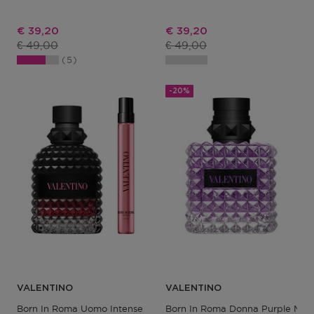
Kortingsprijs
Kortingsprijs
€ 39,20
€ 39,20
Productprijs
Productprijs
€ 49,00
€ 49,00
5
-20%
VALENTINO
VALENTINO
Born In Roma Uomo Intense
Born In Roma Donna Purple Mela