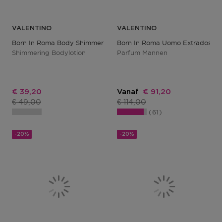
VALENTINO
VALENTINO
Born In Roma Body Shimmer
Born In Roma Uomo Extradose
Shimmering Bodylotion
Parfum Mannen
Kortingsprijs
Kortingsprijs
€ 39,20
Vanaf
€ 91,20
Productprijs
Productprijs
€ 49,00
€ 114,00
61
-20%
-20%