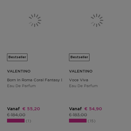
Bestseller
Bestseller
VALENTINO
VALENTINO
Born In Roma Coral Fantasy Donna
Voce Viva
Eau De Parfum
Eau De Parfum
Kortingsprijs
Kortingsprijs
Vanaf
€ 55,20
Vanaf
€ 54,90
Productprijs
Productprijs
€ 184,00
€ 183,00
1
15