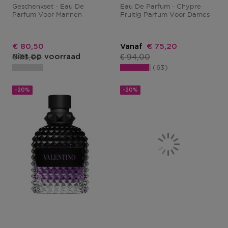
Geschenkset - Eau De
Eau De Parfum - Chypre
Parfum Voor Mannen
Fruitig Parfum Voor Dames
Kortingsprijs
Kortingsprijs
€ 80,50
Vanaf
€ 75,20
Productprijs
Productprijs
€ 115,00
€ 94,00
Niet op voorraad
63
-20%
-20%