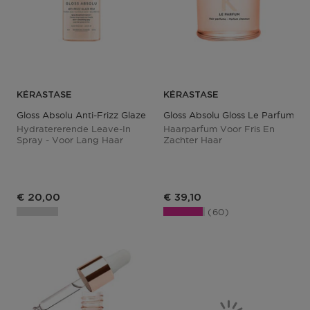
KÉRASTASE
KÉRASTASE
Gloss Absolu Anti-Frizz Glaze Milk
Gloss Absolu Gloss Le Parfum
Hydratererende Leave-In
Haarparfum Voor Fris En
Spray - Voor Lang Haar
Zachter Haar
Productprijs
€ 20,00
€ 39,10
60