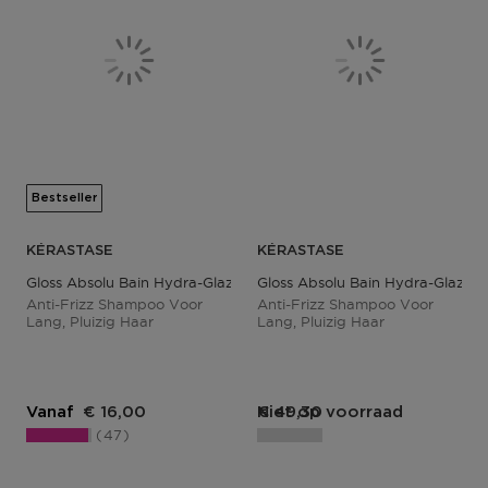
Bestseller
KÉRASTASE
KÉRASTASE
Gloss Absolu Bain Hydra-Glaze
Gloss Absolu Bain Hydra-Glaze N
Anti-Frizz Shampoo Voor
Anti-Frizz Shampoo Voor
Lang, Pluizig Haar
Lang, Pluizig Haar
Vanaf
€ 16,00
Niet op voorraad
€ 49,30
47