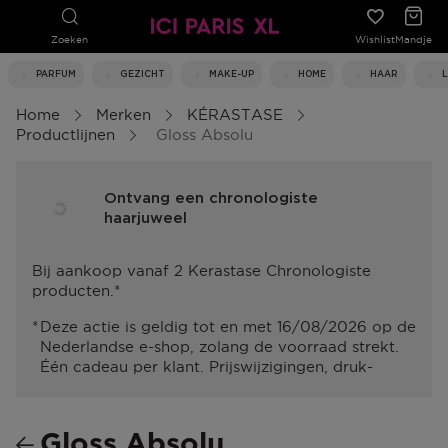
Zoeken
Wishlist
Mandje
PARFUM
GEZICHT
MAKE-UP
HOME
HAAR
Home
Merken
KÉRASTASE
Productlijnen
Gloss Absolu
Ontvang een chronologiste
haarjuweel
Bij aankoop vanaf 2 Kerastase Chronologiste
producten.*
Deze actie is geldig tot en met 16/08/2026 op de
Nederlandse e-shop, zolang de voorraad strekt.
Één cadeau per klant. Prijswijzigingen, druk-
en/of zetfouten voorbehouden.
Gloss Absolu