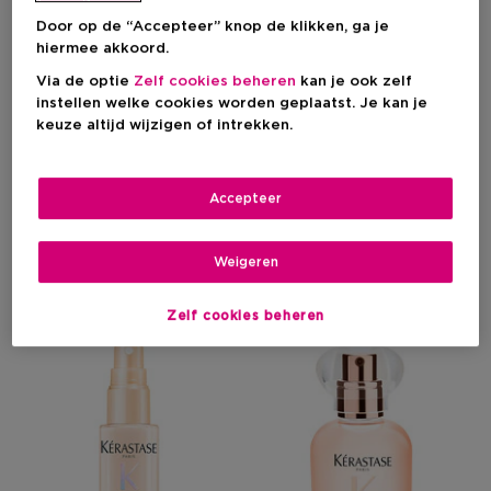
Door op de “Accepteer” knop de klikken, ga je
hiermee akkoord.
Via de optie
Zelf cookies beheren
kan je ook zelf
KÉRASTASE
KÉRASTASE
instellen welke cookies worden geplaatst. Je kan je
keuze altijd wijzigen of intrekken.
Première Concentré Décalcifiant Ultra-Reparateur
Gloss Absolu Insta Glaze
Pre-Shampoo Concentraat -
Conditioner - Voor Lang,
Herstelt Beschadigd Haar
Pluizig Haar
Accepteer
€ 19,40
€ 19,10
Weigeren
Zelf cookies beheren