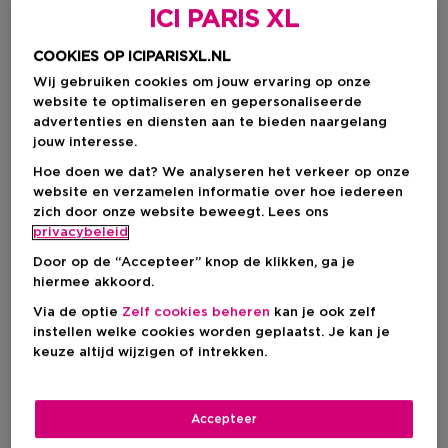
ICI PARIS XL
COOKIES OP ICIPARISXL.NL
Wij gebruiken cookies om jouw ervaring op onze
website te optimaliseren en gepersonaliseerde
advertenties en diensten aan te bieden naargelang
jouw interesse.
Hoe doen we dat? We analyseren het verkeer op onze
website en verzamelen informatie over hoe iedereen
zich door onze website beweegt. Lees ons
privacybeleid
Kies je formaat
Door op de “Accepteer” knop de klikken, ga je
hiermee akkoord.
30 ML
Op voorraad
Via de optie
Zelf cookies beheren
kan je ook zelf
instellen welke cookies worden geplaatst. Je kan je
30 ML
keuze altijd wijzigen of intrekken.
€ 19,40
€ 19,40
Accepteer