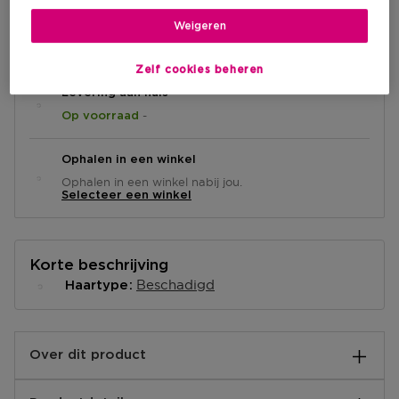
IN WINKELMANDJE
Weigeren
Zelf cookies beheren
Levering aan huis
-
Op voorraad
Ophalen in een winkel
Ophalen in een winkel nabij jou.
Selecteer een winkel
Korte beschrijving
Beschadigd
Haartype
Over dit product
Kérastase Première Concentré Décalcifiant Ultra-