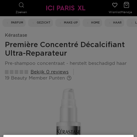
Zoeken
Wishlist
Mandje
PARFUM
GEZICHT
MAKE-UP
HOME
HAAR
Kérastase
Première Concentré Décalcifiant
Ultra-Reparateur
pre-shampoo concentraat - herstelt beschadigd haar
Bekijk 0 reviews
19 Beauty Member Punten