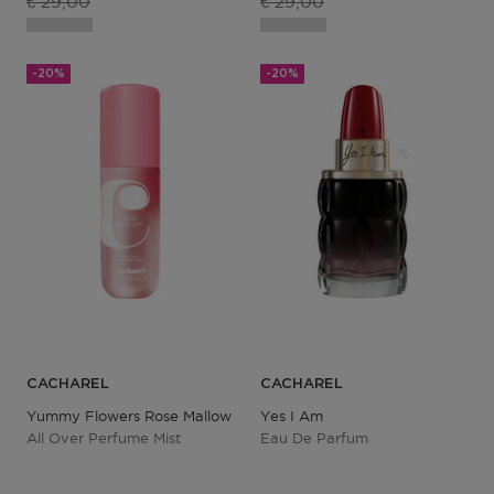
Productprijs
Productprijs
€ 29,00
€ 29,00
-20%
-20%
CACHAREL
CACHAREL
Yummy Flowers Rose Mallow
Yes I Am
All Over Perfume Mist
Eau De Parfum