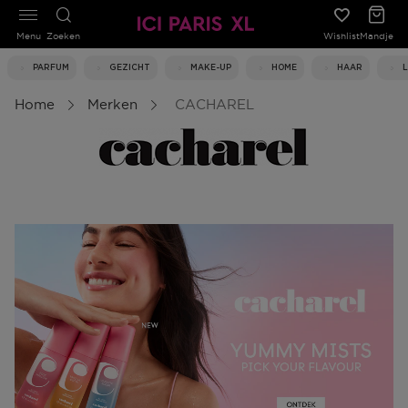
Menu
Zoeken
Wishlist
Mandje
PARFUM
GEZICHT
MAKE-UP
HOME
HAAR
Home
Merken
CACHAREL