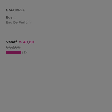
CACHAREL
Eden
Eau De Parfum
Kortingsprijs
Vanaf
€ 49,60
Productprijs
€ 62,00
1