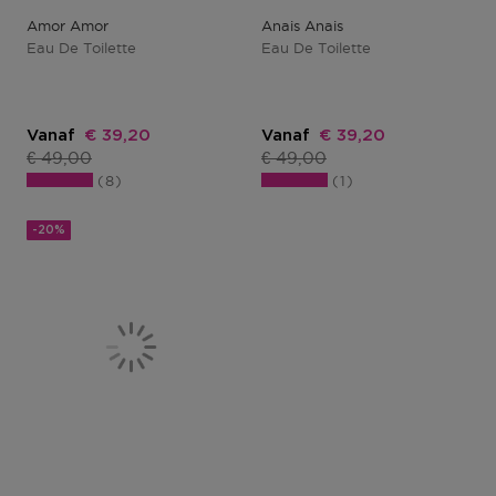
Amor Amor
Anais Anais
Eau De Toilette
Eau De Toilette
Kortingsprijs
Kortingsprijs
Vanaf
€ 39,20
Vanaf
€ 39,20
Productprijs
Productprijs
€ 49,00
€ 49,00
8
1
-20%