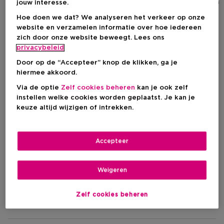
Yummy Flowers Violette Sugar
Yummy Flowers Vanila Cotta
jouw interesse.
All Over Perfume Mist
All Over Perfume Mist
Hoe doen we dat? We analyseren het verkeer op onze
website en verzamelen informatie over hoe iedereen
zich door onze website beweegt. Lees ons
privacybeleid
Kortingsprijs
Kortingsprijs
€ 23,20
€ 23,20
Productprijs
Productprijs
€ 29,00
€ 29,00
Door op de “Accepteer” knop de klikken, ga je
hiermee akkoord.
Via de optie
Zelf cookies beheren
kan je ook zelf
instellen welke cookies worden geplaatst. Je kan je
CACHAREL
keuze altijd wijzigen of intrekken.
Damesgeuren
Accepteer
Weigeren
Filteren
Zelf cookies beheren
9 Resultaten