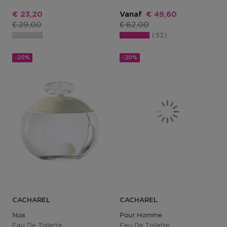
Kortingsprijs
Kortingsprijs
€ 23,20
Vanaf
€ 49,60
Productprijs
Productprijs
€ 29,00
€ 62,00
53
-20%
-20%
CACHAREL
CACHAREL
Noa
Pour Homme
Eau De Toilette
Eau De Toilette