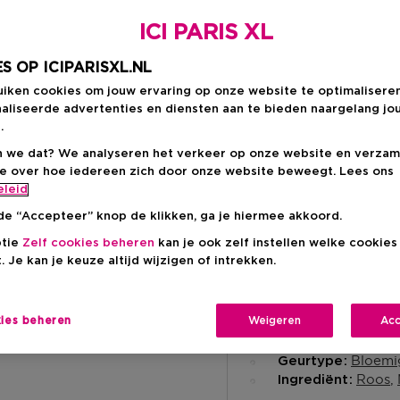
Productprijs
€ 52,00
-20%
ICI PARIS XL
S OP ICIPARISXL.NL
uiken cookies om jouw ervaring op onze website te optimalisere
aliseerde advertenties en diensten aan te bieden naargelang jo
.
Levering aan huis
 we dat? We analyseren het verkeer op onze website en verzam
-
Op voorraad
ie over hoe iedereen zich door onze website beweegt. Lees ons
eleid
Ophalen in een wink
de “Accepteer” knop de klikken, ga je hiermee akkoord.
Ophalen in een winkel 
ptie
Zelf cookies beheren
kan je ook zelf instellen welke cookie
Selecteer een winke
. Je kan je keuze altijd wijzigen of intrekken.
Korte beschrijvi
kies beheren
Weigeren
Acc
Liquid
Textuur
Bloemi
Geurtype
Roos
Ingrediënt