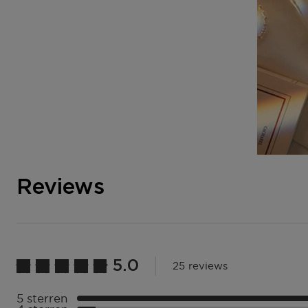
Reviews
5.0
25 reviews
5 sterren
Selecteer ({numberOfReviews}} met 5 sterren