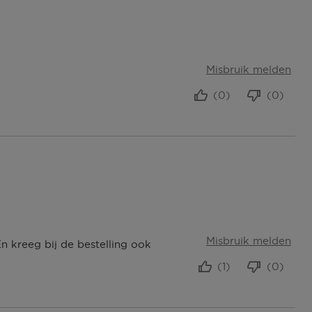
Misbruik melden
(0)
(0)
Misbruik melden
n kreeg bij de bestelling ook
(1)
(0)