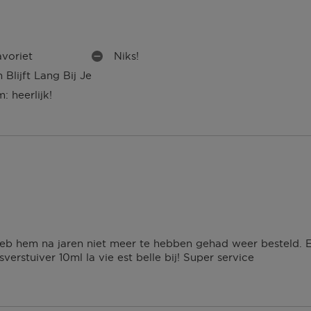
avoriet
Niks!
M
n Blijft Lang Bij Je
I
N
: heerlijk!
P
U
N
T
E
N
Heb hem na jaren niet meer te hebben gehad weer besteld. E
sverstuiver 10ml la vie est belle bij! Super service