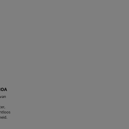
NOA
 van
ter,
chtloos
eid.