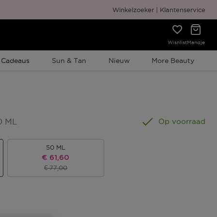
Gratis cadeauverpakking
Winkelzoeker
Klantenservice
Wishlist
Mandje
e Promotie
 Cadeaus
Sun & Tan
Nieuw
More Beauty
0 ML
Op voorraad
50 ML
Kortingsprijs
€ 61,60
Productprijs
€ 77,00
s