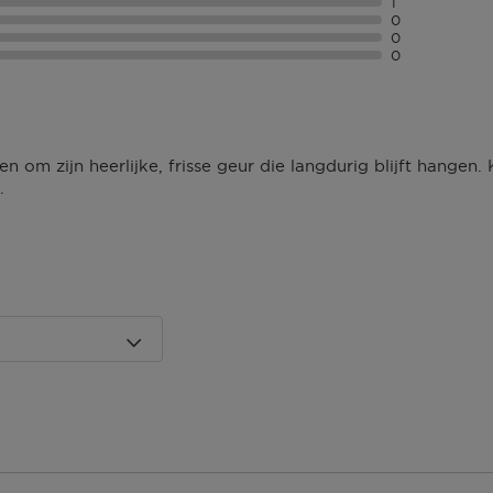
1
0
0
0
om zijn heerlijke, frisse geur die langdurig blijft hangen. 
.