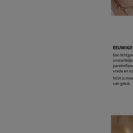
Na ontvangst van jouw bestelling producten heb je 14
(gedeeltelijk) terug te sturen of te herroepen. Na de h
eens 14 dagen de tijd om de producten te retourneren. 
herroepen, kun je contact met ons opnemen of gebrui
modelformulier voor herroeping
.
Omruilen of terugbrengen in de winkel
Je mag het product ook terugbrengen of omruilen in een
EEUWIGE
buurt. Hiervoor hoef je geen retourformulier in te vulle
Een lichtge
orderbevestiging mee.
onsterfelijk
parelreflex
Ga naar meer info en FAQ’s over retourneren.
vrede en ru
NOA is meer
Meer vragen rond bestellen? Die vind je op onze FAQ p
van geluk.