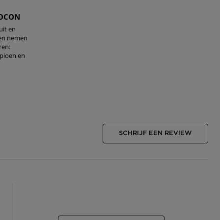
COCON
it en
 en nemen
ren:
 pioen en
SCHRIJF EEN REVIEW