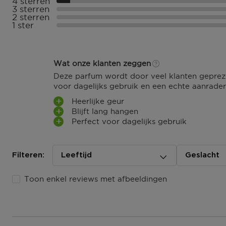
4 sterren
Selecteer ({numberOfReviews}} met 4 sterren
3 sterren
Selecteer ({numberOfReviews}} met 3 sterren
2 sterren
Selecteer ({numberOfReviews}} met 2 sterren
1 ster
Selecteer ({numberOfReviews}} met 1 sterren
Wat onze klanten zeggen
Deze parfum wordt door veel klanten geprezen 
voor dagelijks gebruik en een echte aanrader
Heerlijke geur
Blijft lang hangen
Perfect voor dagelijks gebruik
Filteren:
Leeftijd
Geslacht
Toon enkel reviews met afbeeldingen