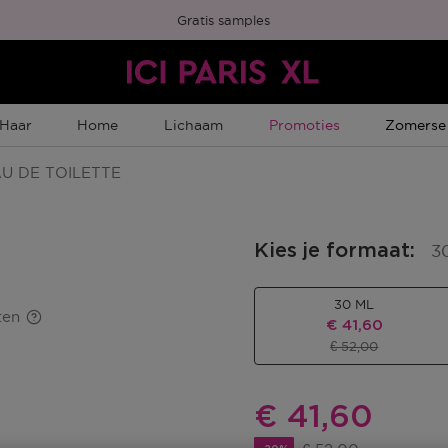
Gratis samples
Tijdelijke Promotie
Tijdelijk
Haar
Home
Lichaam
Promoties
Zomerse
U DE TOILETTE
Kies je formaat
:
3
30 ML
ten
Kortingsprijs
€ 41,60
Productprijs
€ 52,00
Kortingsprij
€ 41,60