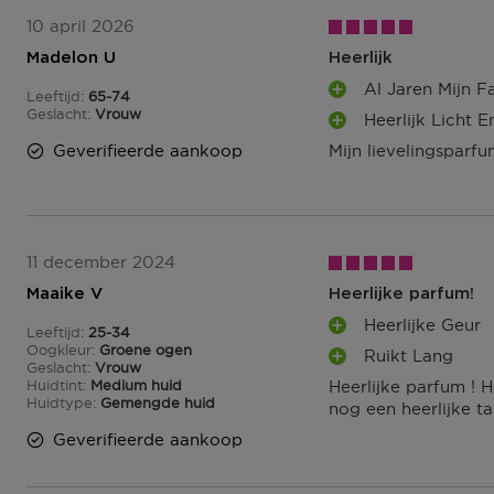
10 april 2026
Madelon U
Heerlijk
Al Jaren Mijn F
Leeftijd
65-74
P
65 tot 74
Geslacht
Vrouw
Heerlijk Licht E
L
P
U
Geverifieerde aankoop
Mijn lievelingsparfum
L
S
U
P
S
U
P
N
U
T
N
11 december 2024
E
T
Maaike V
Heerlijke parfum!
N
E
Heerlijke Geur
N
Leeftijd
25-34
P
25 tot 34
Oogkleur
Groene ogen
Ruikt Lang
L
P
Geslacht
Vrouw
U
Huidtint
Medium huid
Heerlijke parfum ! 
L
S
Huidtype
Gemengde huid
nog een heerlijke ta
U
P
S
Geverifieerde aankoop
U
P
N
U
T