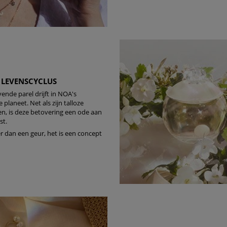
 dagen om deze
erroeping heb je dan nog
Om jouw bestelling te
kmaken van een
 winkel bij jou in de
 LEVENSCYCLUS
n. Neem wel je
vende parel drijft in NOA's
e planeet. Net als zijn talloze
en, is deze betovering een ode aan
st.
 dan een geur, het is een concept
agina.