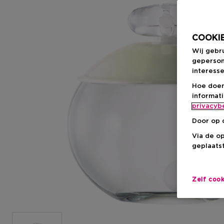
COOKIE
Wij gebr
geperson
interesse
Hoe doen
informat
privacyb
Door op 
Via de o
geplaatst
Zelf coo