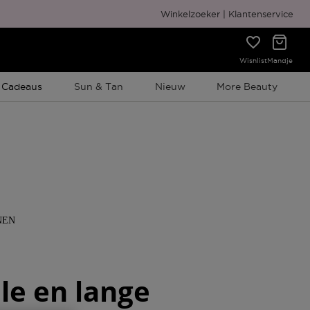
Winkelzoeker
Klantenservice
Wishlist
Mandje
e Promotie
 Cadeaus
Sun & Tan
Nieuw
More Beauty
NEN
le en lange