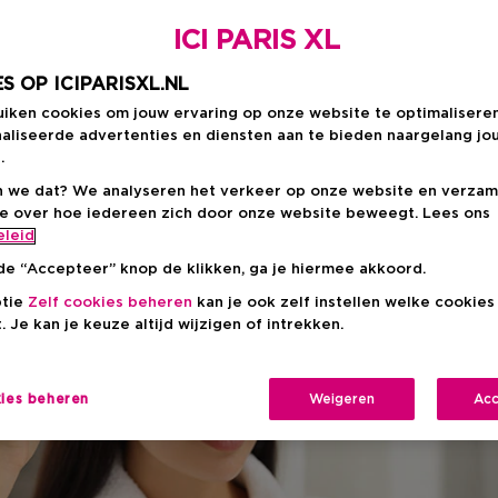
t wimperserum lukt he
ICI PARIS XL
S OP ICIPARISXL.NL
uiken cookies om jouw ervaring op onze website te optimalisere
aliseerde advertenties en diensten aan te bieden naargelang jo
le wimpers die van nature opvallen? Met een beetje geluk
.
oals je je huid elke dag liefde en aandacht geeft, verdi
 we dat? We analyseren het verkeer op onze website en verzam
rserum kan hier een echte gamechanger zijn: het voedt,
ie over hoe iedereen zich door onze website beweegt. Lees ons
eleid
ller en gezonder worden. Tijd om je blik nét dat beetje e
de “Accepteer” knop de klikken, ga je hiermee akkoord.
ptie
Zelf cookies beheren
kan je ook zelf instellen welke cookie
. Je kan je keuze altijd wijzigen of intrekken.
kies beheren
Weigeren
Acc