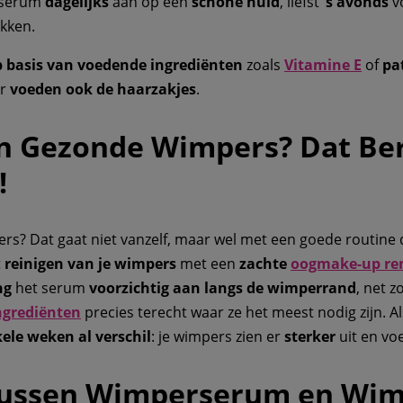
 serum
dagelijks
aan op een
schone huid
, liefst
’s avonds
vo
ekken.
 basis van voedende ingrediënten
zoals
Vitamine E
of
pa
ar
voeden ook de haarzakjes
.
en Gezonde Wimpers? Dat Ber
!
rs? Dat gaat niet vanzelf, maar wel met een goede routine di
t
reinigen van je wimpers
met een
zachte
oogmake-up re
ng
het serum
voorzichtig
aan langs de wimperrand
, net z
ngrediënten
precies terecht waar ze het meest nodig zijn. A
ele weken al verschil
: je wimpers zien er
sterker
uit en vo
 Tussen Wimperserum en Wim