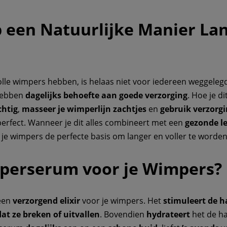
p een Natuurlijke Manier La
lle wimpers hebben, is helaas niet voor iedereen weggelegd
 hebben
dagelijks behoefte aan goede verzorging
. Hoe je di
chtig
,
masseer je wimperlijn zachtjes
en
gebruik verzorg
erfect. Wanneer je dit alles combineert met een
gezonde le
n je wimpers de perfecte basis om langer en voller te worden
perserum voor je Wimpers?
 een
verzorgend elixir
voor je wimpers. Het
stimuleert de h
at ze breken of uitvallen
. Bovendien
hydrateert
het de ha