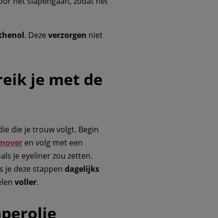
or het slapengaan, zodat het
thenol
. Deze
verzorgen
niet
eik je met de
e die je trouw volgt. Begin
mover
en volg met een
oals je eyeliner zou zetten.
ls je deze stappen
dagelijks
elen
voller
.
perolie