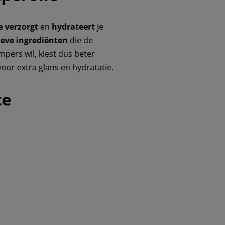
e
verzorgt
en
hydrateert
je
ieve
ingrediënten
die de
impers wil, kiest dus beter
oor extra glans en hydratatie.
te