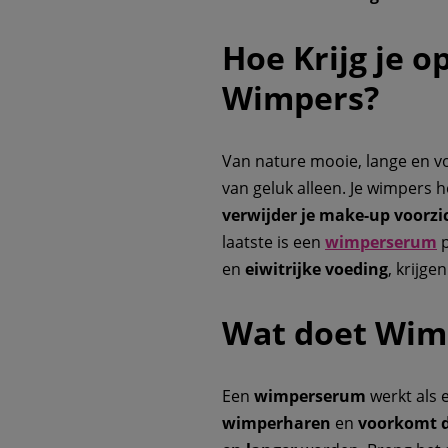
Hoe Krijg je o
Wimpers?
Van nature mooie, lange en vo
van geluk alleen. Je wimpers
verwijder je make-up voorzi
laatste is een
wimperserum
p
en
eiwitrijke voeding
, krijge
Wat doet Wim
Een
wimperserum
werkt als
wimperharen
en
voorkomt d