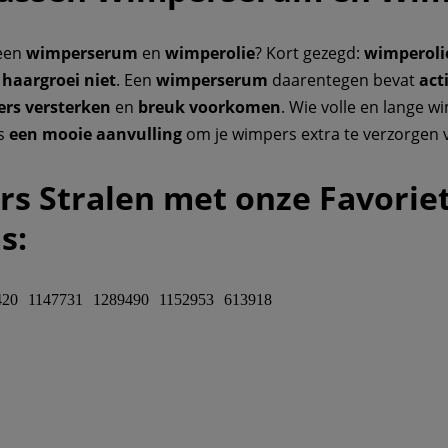
 een
wimperserum
en
wimperolie
? Kort gezegd:
wimperoli
 haargroei niet
. Een
wimperserum
daarentegen bevat
act
rs versterken
en
breuk voorkomen
. Wie volle en lange w
is
een mooie aanvulling
om je wimpers extra te verzorgen v
rs Stralen met onze Favorie
s:
420
1147731
1289490
1152953
613918