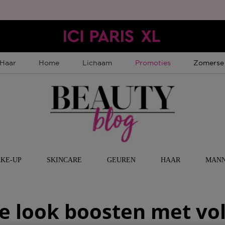
Tijdelijke Promotie
Tijdelijk
Haar
Home
Lichaam
Promoties
Zomerse
KE-UP
SKINCARE
GEUREN
HAAR
MAN
ke look boosten met vol