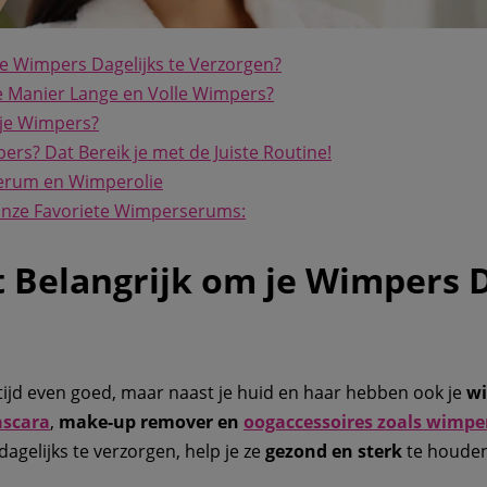
je Wimpers Dagelijks te Verzorgen?
ke Manier Lange en Volle Wimpers?
je Wimpers?
rs? Dat Bereik je met de Juiste Routine!
erum en Wimperolie
onze Favoriete Wimperserums:
 Belangrijk om je Wimpers D
ltijd even goed, maar naast je huid en haar hebben ook je
w
scara
,
make-up remover en
oogaccessoires zoals
wimper
agelijks te verzorgen, help je ze
gezond en sterk
te houden