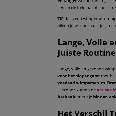
en langer
worden. Breng het
serum de hele nacht kan intr
TIP
: Kies een wimperserum
op
alleen je wimperhaartjes, ma
Lange, Volle 
Juiste Routine
Lange, volle en gezonde wimpe
voor het slapengaan
met he
voedend wimperserum
.
Bre
Hierdoor komen de
actieve i
herhaalt
, merk je
binnen enk
Het Verschil