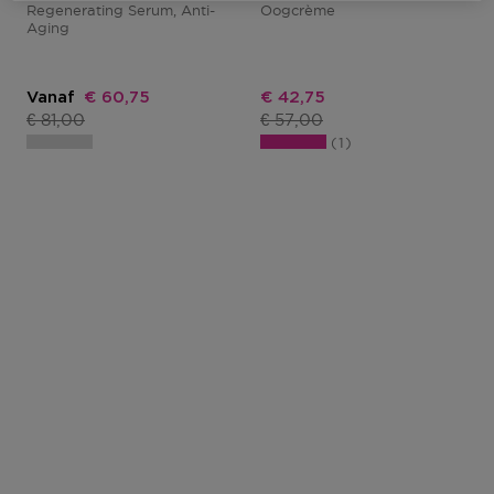
Regenerating Serum, Anti-
Oogcrème
Aging
Kortingsprijs
Kortingsprijs
Vanaf
€ 60,75
€ 42,75
Productprijs
Productprijs
€ 81,00
€ 57,00
1