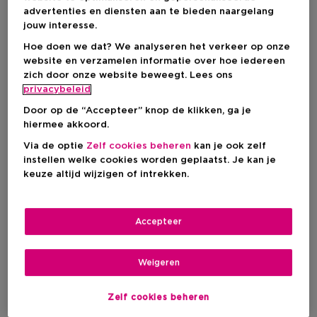
advertenties en diensten aan te bieden naargelang
jouw interesse.
Hoe doen we dat? We analyseren het verkeer op onze
website en verzamelen informatie over hoe iedereen
zich door onze website beweegt. Lees ons
privacybeleid
-25%
-25%
Door op de “Accepteer” knop de klikken, ga je
hiermee akkoord.
Via de optie
Zelf cookies beheren
kan je ook zelf
instellen welke cookies worden geplaatst. Je kan je
keuze altijd wijzigen of intrekken.
Accepteer
Weigeren
BIOTHERM
BIOTHERM
Zelf cookies beheren
Life Plankton
Life Plankton