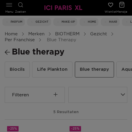
Menu
Zoeken
Wishlist
Mandje
PARFUM
GEZICHT
MAKE-UP
HOME
HAAR
Home
Merken
BIOTHERM
Gezicht
Per Franchise
Blue Therapy
Blue therapy
Biocils
Life Plankton
Blue therapy
Aqu
Filteren
5 Resultaten
-25%
-25%