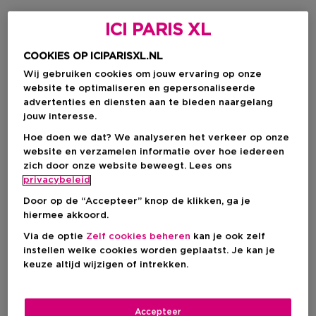
ICI PARIS XL
COOKIES OP ICIPARISXL.NL
Wij gebruiken cookies om jouw ervaring op onze
website te optimaliseren en gepersonaliseerde
advertenties en diensten aan te bieden naargelang
jouw interesse.
Hoe doen we dat? We analyseren het verkeer op onze
website en verzamelen informatie over hoe iedereen
zich door onze website beweegt. Lees ons
privacybeleid
BIOTHERM
BIOTHERM
Door op de “Accepteer” knop de klikken, ga je
Blue Therapy
Blue Therapy
hiermee akkoord.
Pro-Retinol Multi-
Anti Age Oogcreme
Corrigerende Anti-Aging
Via de optie
Zelf cookies beheren
kan je ook zelf
Dagcrème
instellen welke cookies worden geplaatst. Je kan je
keuze altijd wijzigen of intrekken.
Kortingsprijs
Kortingsprijs
€ 69,00
€ 44,25
Productprijs
Productprijs
€ 92,00
€ 59,00
57
Accepteer