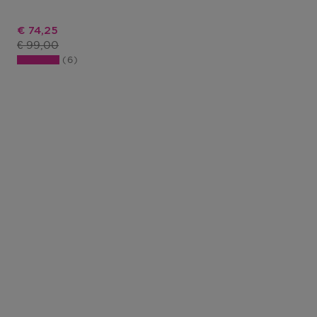
Kortingsprijs
€ 74,25
Productprijs
€ 99,00
6