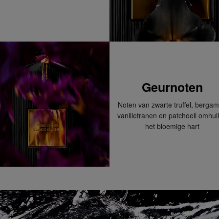
 dagen om deze
erroeping heb je dan nog
Om jouw bestelling te
kmaken van een
Geurnoten
Noten van zwarte truffel, bergam
 winkel bij jou in de
vanilletranen en patchoeli omhul
n. Neem wel je
het bloemige hart
agina.