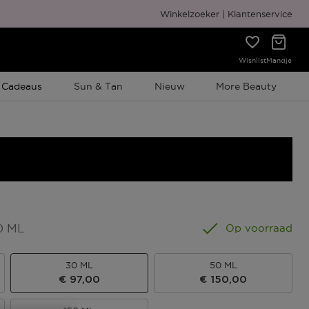
Gratis cadeauverpakking
Winkelzoeker
Klantenservice
Wishlist
Mandje
e Promotie
 Cadeaus
Sun & Tan
Nieuw
More Beauty
0 ML
Op voorraad
30 ML
50 ML
€ 97,00
€ 150,00