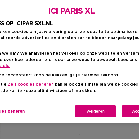
100 ML
€ 210,00
ICI PARIS XL
S OP ICIPARISXL.NL
€ 97,00
uiken cookies om jouw ervaring op onze website te optimalisere
aliseerde advertenties en diensten aan te bieden naargelang jo
.
 we dat? We analyseren het verkeer op onze website en verzam
ie over hoe iedereen zich door onze website beweegt. Lees ons
eleid
de “Accepteer” knop de klikken, ga je hiermee akkoord.
Levering aan huis
ptie
Zelf cookies beheren
kan je ook zelf instellen welke cookie
-
Op voorraad
. Je kan je keuze altijd wijzigen of intrekken.
Ophalen in een wink
Ophalen in een winkel 
kies beheren
Weigeren
Acc
Selecteer een winke