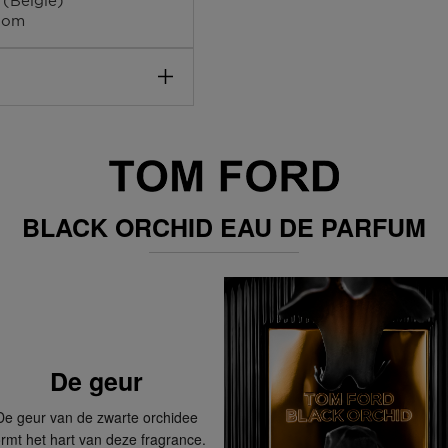
 (België)
ZYL CINNAMATE
aakte kracht -zowel
com
in één van onze winkels
ens het bestellen in jouw
25,- gratis. Daarnaast
elling na 1 uur klaar in
BLACK ORCHID EAU DE PARFUM
?
 Ben je niet thuis? De
 PostNL-punt.
De geur
Deze kun je op vertoon
De geur van de zwarte orchidee
rmt het hart van deze fragrance.