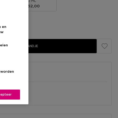
150 ML
€ 262,00
n en
uw
elen
IN WINKELMANDJE
s worden
el
nabij jou.
epteer
l