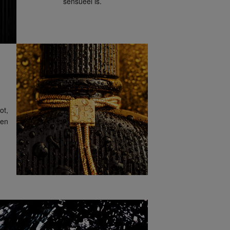
sensueel is.
ot,
len