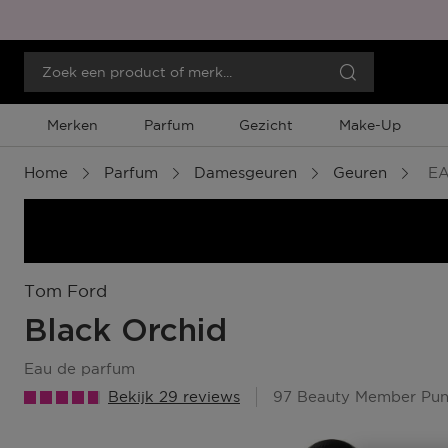
Merken
Parfum
Gezicht
Make-Up
Home
Parfum
Damesgeuren
Geuren
EA
Tom Ford
Black Orchid
eau de parfum
Bekijk 29 reviews
97 Beauty Member Pun