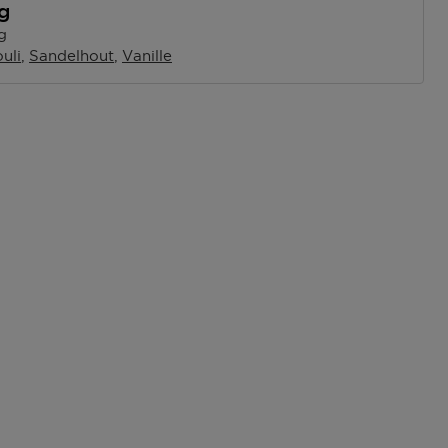
ng
g
uli
Sandelhout
Vanille