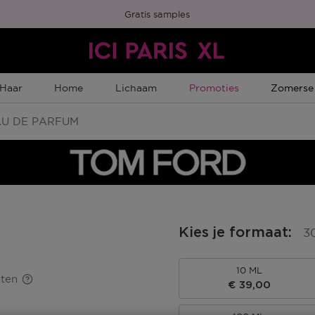
Gratis samples
Tijdelijke Promotie
Tijdelijk
Haar
Home
Lichaam
Promoties
Zomerse
U DE PARFUM
Kies je formaat
:
3
10 ML
ten
€ 39,00