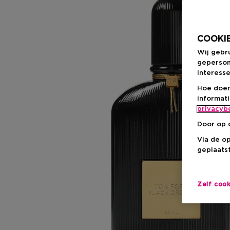
COOKIE
Wij gebr
geperson
interesse
Hoe doen
informat
privacyb
Door op 
Via de o
geplaatst
Zelf coo