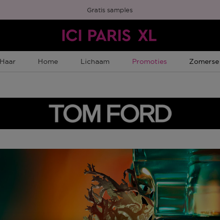
Gratis samples
Tijdelijke Promotie
Tijdelijk
Haar
Home
Lichaam
Promoties
Zomerse