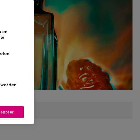
n en
uw
elen
s worden
epteer