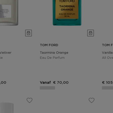
TOM FORD
TOM 
Vetiver
Taormina Orange
Vanill
te
Eau De Parfum
All Ov
,00
Vanaf
€ 70,00
€ 105