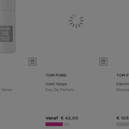
TOM FORD
TOM 
Soleil Neige
Electr
y Spray
Eau De Parfum
Bodys
Vanaf
€ 42,00
€ 105
1