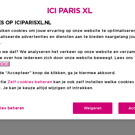
ICI PARIS XL
S OP ICIPARISXL.NL
uiken cookies om jouw ervaring op onze website te optimalisere
aliseerde advertenties en diensten aan te bieden naargelang jo
.
 we dat? We analyseren het verkeer op onze website en verzam
ie over hoe iedereen zich door onze website beweegt. Lees ons
eleid
de “Accepteer” knop de klikken, ga je hiermee akkoord.
ptie
Zelf cookies beheren
kan je ook zelf instellen welke cookie
. Je kan je keuze altijd wijzigen of intrekken.
TOM FORD Bestsellers
kies beheren
Weigeren
Acc