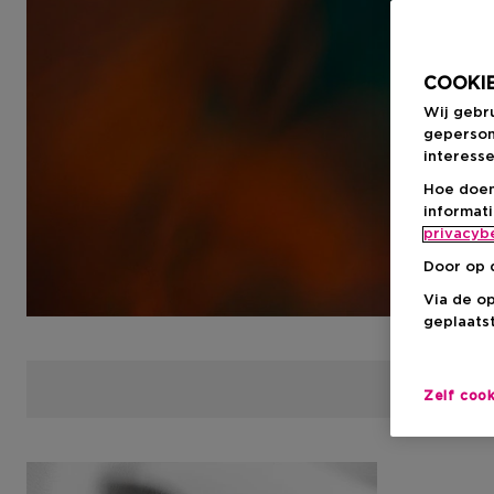
COOKIE
Wij gebr
geperson
interesse
Hoe doen
informat
privacyb
Door op 
Via de o
geplaatst
Zelf coo