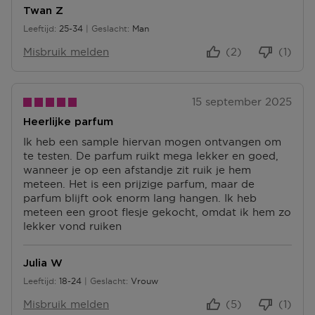
Twan Z
Leeftijd
25-34
Geslacht
Man
25 tot 34
Misbruik melden
(2)
(1)
15 september 2025
Heerlijke parfum
Ik heb een sample hiervan mogen ontvangen om
te testen. De parfum ruikt mega lekker en goed,
wanneer je op een afstandje zit ruik je hem
meteen. Het is een prijzige parfum, maar de
parfum blijft ook enorm lang hangen. Ik heb
meteen een groot flesje gekocht, omdat ik hem zo
lekker vond ruiken
Julia W
Leeftijd
18-24
Geslacht
Vrouw
18 tot 24
Misbruik melden
(5)
(1)