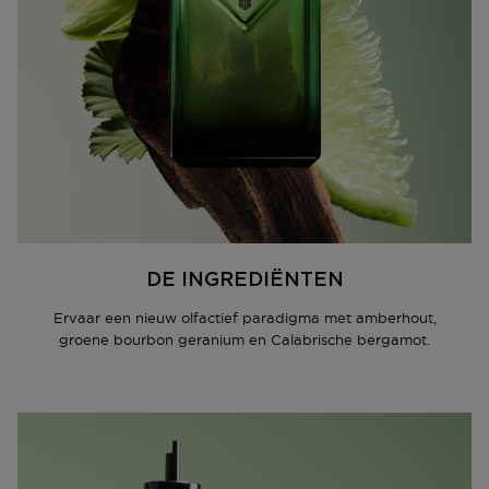
Je mag het product ook terugbrengen of omruilen in
een winkel bij jou in de buurt. Hiervoor hoef je geen
Een nieuwe manier om een flacon te ontwerpen. De
retourformulier in te vullen. Neem wel je
Paradigme-flacon wekt onmiddellijk nieuwsgierigheid
orderbevestiging mee.
op. Een architecturale vorm van radicale elegantie,
verzacht door afgeronde hoeken, en een avant-
Ga naar meer info en FAQ’s over retourneren.
gardistische uitstraling dankzij de tactiele, schuine
Prada-driehoek. De flacon is gelakt in een intense en
Meer vragen rond bestellen? Die vind je op onze FAQ
verleidelijke kleurovergang van diepzwart tot Prada-
pagina.
groen, de iconische kleur van het huis. De
buitenverpakking is gegraveerd om het kenmerkende
Saffiano-leer van het merk te weerspiegelen,
gesigneerd met een zilverkleurig Prada-logo. Bij het
DE INGREDIËNTEN
ontwerpen van de Paradigme-flacon lieten we ons
inspireren door het rijke parfumarchief van Prada, en
Ervaar een nieuw olfactief paradigma met amberhout,
gingen we op zoek naar manieren om dat erfgoed
groene bourbon geranium en Calabrische bergamot.
opnieuw te interpreteren door een hedendaagse lens.
De groene kleur verrast en trekt meteen de aandacht,
terwijl de afgeschuinde rand van de omgekeerde
driehoek een tastbaar, onverwacht element toevoegt
dat de vorm een levendige dimensie geeft. Op deze
manier is het typerend voor Prada: onmiskenbaar
verfijnd, maar met een vleugje eigenzinnigheid. —