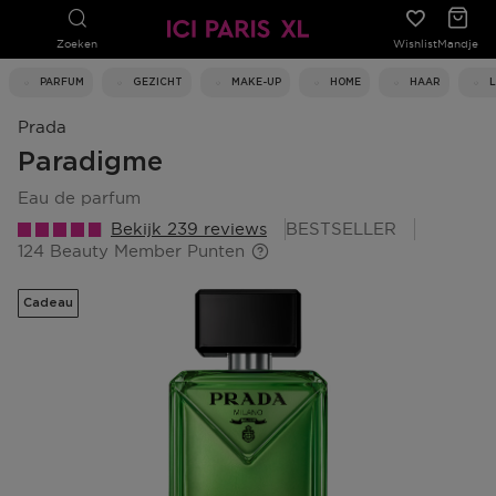
Zoeken
Wishlist
Mandje
PARFUM
GEZICHT
MAKE-UP
HOME
HAAR
Prada
Paradigme
eau de parfum
Bekijk 239 reviews
BESTSELLER
124 Beauty Member Punten
Cadeau