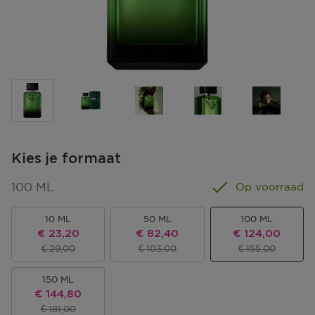
Kies je formaat
100 ML
Op voorraad
10 ML
50 ML
100 ML
Kortingsprijs
Kortingsprijs
Kortingsprijs
€ 23,20
€ 82,40
€ 124,00
Productprijs
Productprijs
Productprijs
€ 29,00
€ 103,00
€ 155,00
150 ML
Kortingsprijs
€ 144,80
Productprijs
€ 181,00