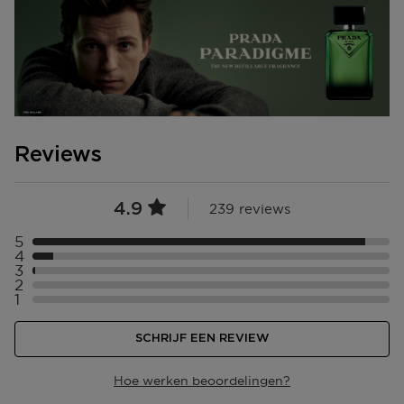
Reviews
4.9
239 reviews
5
Selecteer ({numberOfReviews}} met 5 sterren
4
Selecteer ({numberOfReviews}} met 4 sterren
3
Selecteer ({numberOfReviews}} met 3 sterren
2
Selecteer ({numberOfReviews}} met 2 sterren
1
Selecteer ({numberOfReviews}} met 1 sterren
SCHRIJF EEN REVIEW
Hoe werken beoordelingen?