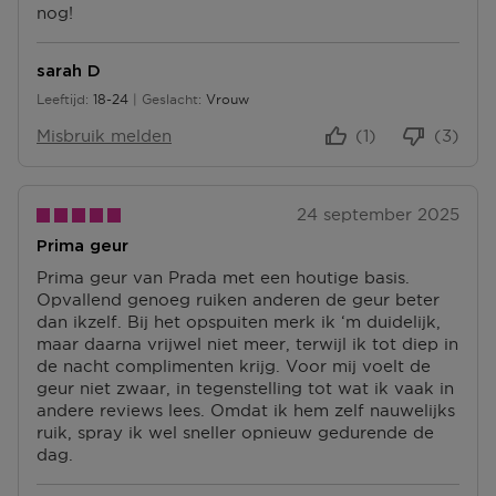
P
nog!
S
N
U
P
T
N
U
E
T
sarah D
N
N
E
Leeftijd
18-24
Geslacht
Vrouw
T
18 tot 24
N
E
Misbruik melden
(1)
(3)
N
24 september 2025
Prima geur
Prima geur van Prada met een houtige basis.
Opvallend genoeg ruiken anderen de geur beter
dan ikzelf. Bij het opspuiten merk ik ‘m duidelijk,
maar daarna vrijwel niet meer, terwijl ik tot diep in
de nacht complimenten krijg. Voor mij voelt de
geur niet zwaar, in tegenstelling tot wat ik vaak in
andere reviews lees. Omdat ik hem zelf nauwelijks
ruik, spray ik wel sneller opnieuw gedurende de
dag.