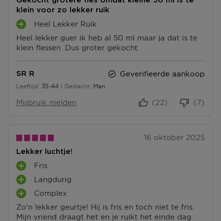
Gekocht grotere fles omdat kleine 50 ml is te
klein voor zo lekker ruik
Heel Lekker Ruik
P
Heel lekker guer ik heb al 50 ml maar ja dat is te
L
klein flessen .Dus groter gekocht
U
S
P
Geverifieerde aankoop
SR R
U
Leeftijd
35-44
Geslacht
Man
N
35 tot 44
T
Misbruik melden
(22)
(7)
E
N
16 oktober 2025
Lekker luchtje!
Fris
P
Langdurig
L
P
U
Complex
L
P
S
U
Zo'n lekker geurtje! Hij is fris en toch niet te fris.
L
P
S
Mijn vriend draagt het en je ruikt het einde dag
U
U