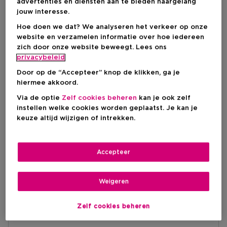
advertenties en diensten aan te bieden naargelang
Bergamot
Amber
Ingrediënt
jouw interesse.
Hoe doen we dat? We analyseren het verkeer op onze
website en verzamelen informatie over hoe iedereen
zich door onze website beweegt. Lees ons
Ontvang een prada luna rossa carbon
privacybeleid
eau de parfum 9 ml
Bij aankoop vanaf een 50 ml Prada
Door op de “Accepteer” knop de klikken, ga je
geur.
hiermee akkoord.
Ontdek hier
Via de optie
Zelf cookies beheren
kan je ook zelf
instellen welke cookies worden geplaatst. Je kan je
keuze altijd wijzigen of intrekken.
Over dit product
Accepteer
Paradigme Eau de Parfum van Prada
Productdetails
Paradigme, het nieuwe kenmerkende parfum voor
Basisnoten:
Weigeren
heren van Prada. Een parfum dat traditionele
Ingrediënten
Amberachtige Houtsoorten
opvattingen doorbreekt met één simpele vraag: What
Hartnoten:
if there's another way? Een uitnodiging om te durven,
Zelf cookies beheren
ALCOHOL , PARFUM / FRAGRANCE , AQUA /
Bourbon-Geranium
te experimenteren en nieuwe perspectieven te
Productveiligheid
WATER / EAU , COUMARIN , LINALOOL , LIMONENE ,
Topnoten:
ontdekken. Paradigme Eau de Parfum verenigt