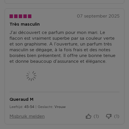
07 september 2025
Très masculin
J’ai découvert ce parfum pour mon mari. Le
flacon est vraiment superbe par sa couleur verte
et son graphisme. A l’ouverture, un parfum très
masculin se dégage, à la fois frais et des notes
boisées bien présentent. Il offre une bonne tenue
et donne beaucoup d’assurance et élégance.
Queraud M
Leeftijd
45-54
Geslacht
Vrouw
45 tot 54
Misbruik melden
(1)
(1)