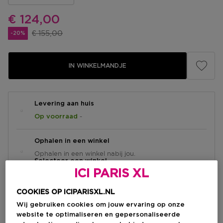
Kortingsprijs
€ 124,00
Productprijs
€ 155,00
-20%
IN WINKELMANDJE
Levering aan huis
-
Op voorraad
Ophalen in een winkel
Ophalen in een winkel nabij jou.
Selecteer een winkel
ICI PARIS XL
COOKIES OP ICIPARISXL.NL
Korte beschrijving
Wij gebruiken cookies om jouw ervaring op onze
Liquid
Textuur
website te optimaliseren en gepersonaliseerde
Amber
Geurtype