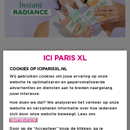
ICI PARIS XL
COOKIES OP ICIPARISXL.NL
Wij gebruiken cookies om jouw ervaring op onze
website te optimaliseren en gepersonaliseerde
advertenties en diensten aan te bieden naargelang
jouw interesse.
Hoe doen we dat? We analyseren het verkeer op onze
website en verzamelen informatie over hoe iedereen
zich door onze website beweegt. Lees ons
ACNE & BLEMISH
BRIGHTENING
privacybeleid
Door op de “Accepteer” knop de klikken, ga je