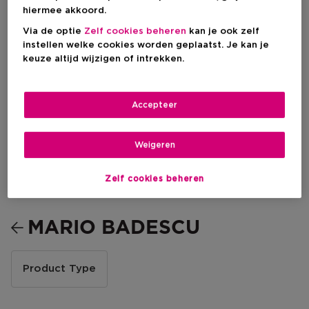
hiermee akkoord.
Via de optie
Zelf cookies beheren
kan je ook zelf
instellen welke cookies worden geplaatst. Je kan je
keuze altijd wijzigen of intrekken.
Accepteer
Weigeren
CLEANSER & TONER
HYDRATION &
NOURISHING
Zelf cookies beheren
MARIO BADESCU
Product Type