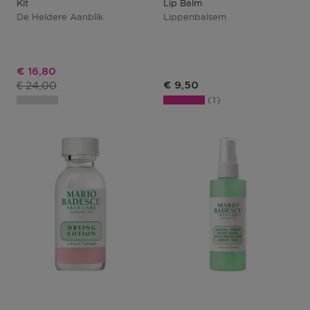
Kit
Lip Balm
De Heldere Aanblik
Lippenbalsem
Kortingsprijs
€ 16,80
Productprijs
€ 24,00
€ 9,50
1