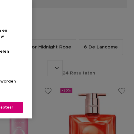
n en
uw
ésor
Trésor Midnight Rose
ô De Lancome
elen
24 Resultaten
s worden
-20%
epteer