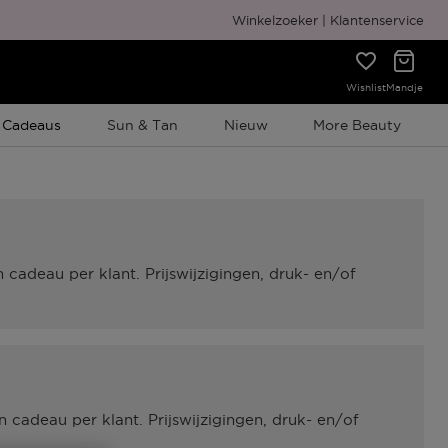
Gratis cadeauverpakking
Winkelzoeker
Klantenservice
Wishlist
Mandje
e Promotie
 Cadeaus
Sun & Tan
Nieuw
More Beauty
cadeau per klant. Prijswijzigingen, druk- en/of
cadeau per klant. Prijswijzigingen, druk- en/of