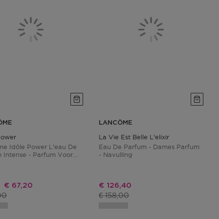
ÔME
LANCÔME
Power
La Vie Est Belle L'elixir
e Idôle Power L'eau De
Eau De Parfum - Dames Parfum
 Intense - Parfum Voor
- Navulling
 - 50ml
Kortingsprijs
Kortingsprijs
€ 67,20
€ 126,40
ctprijs
Productprijs
00
€ 158,00