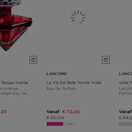
LANCÔME
LANC
or Rouge Drama
La Vie Est Belle Vanille Nude
Idôle 
m Intense -
Eau De Parfum
Lancôm
ruitige Eau De
Parfum
se Voor Dames
Dames
ingsprijs
Kortingsprijs
1,20
Vanaf
€ 72,00
Vanaf
s
Productprijs
Produ
€ 90,00
€ 84,
74