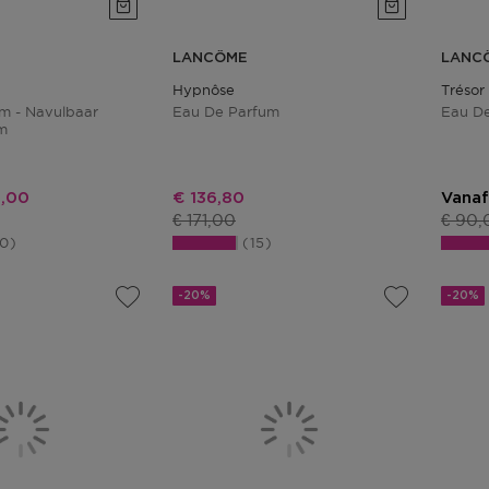
LANCÔME
LANC
Hypnôse
Trésor
m - Navulbaar
Eau De Parfum
Eau D
m
ingsprijs
Kortingsprijs
,00
€ 136,80
Vanaf
s
Productprijs
Produ
€ 171,00
€ 90,
50
15
-20%
-20%