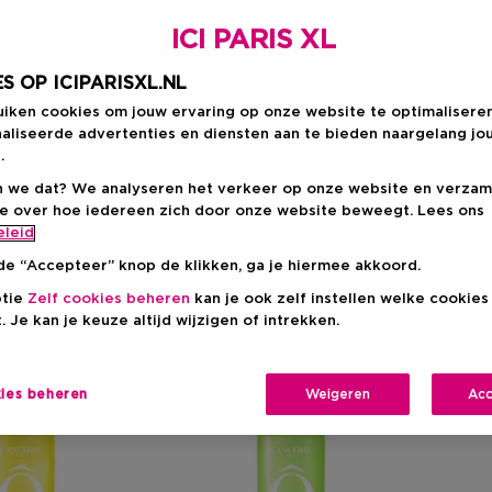
ICI PARIS XL
S OP ICIPARISXL.NL
uiken cookies om jouw ervaring op onze website te optimalisere
aliseerde advertenties en diensten aan te bieden naargelang jo
.
t Trésor
Magie Noire
Miracle
Poême
Tr
 we dat? We analyseren het verkeer op onze website en verzam
ie over hoe iedereen zich door onze website beweegt. Lees ons
eleid
de “Accepteer” knop de klikken, ga je hiermee akkoord.
ptie
Zelf cookies beheren
kan je ook zelf instellen welke cookie
. Je kan je keuze altijd wijzigen of intrekken.
-20%
-20%
kies beheren
Weigeren
Acc