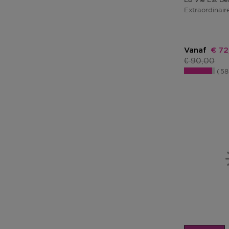
Extraordinai
Kort
Vanaf
€ 72
Productprij
€ 90,00
5