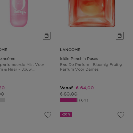
ÔME
LANCÔME
Lancôme
Idôle Peach'n Roses
parfumeerde Mist Voor
Eau De Parfum - Bloemig Fruitig
m & Haar – Jouw
Parfum Voor Dames
jkse Dosis Euforie
ngsprijs
Kortingsprijs
20
Vanaf
€ 64,00
ctprijs
Productprijs
00
€ 80,00
64
-20%