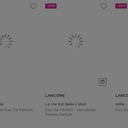
-20%
-20%
LANCÔME
LANC
le
La Vie Est Belle L'elixir
Idôle
ot Eau De Parfum
Eau De Parfum - Navulbaar
Eau De
Dames Parfum