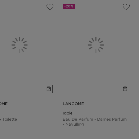
-20%
ÔME
LANCÔME
Idôle
 Toilette
Eau De Parfum - Dames Parfum
- Navulling