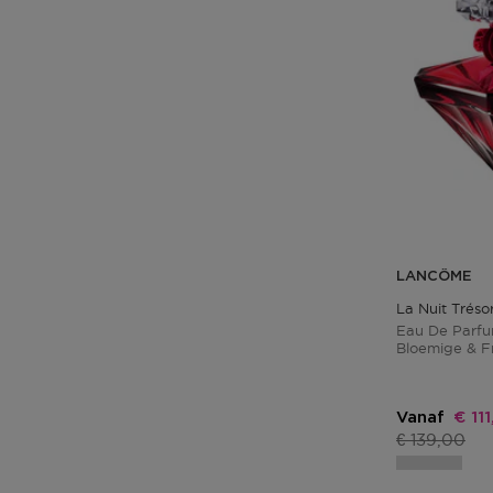
LANCÔME
La Nuit Trés
Eau De Parfu
Bloemige & F
Parfum Inten
Kort
Vanaf
€ 11
Productprij
€ 139,00