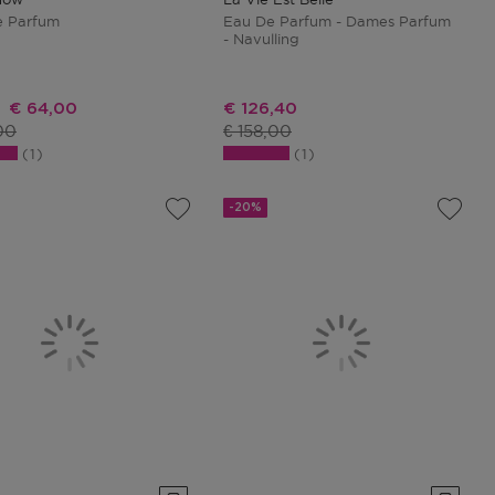
e Parfum
Eau De Parfum - Dames Parfum
- Navulling
Kortingsprijs
Kortingsprijs
€ 64,00
€ 126,40
ctprijs
Productprijs
00
€ 158,00
1
1
-20%