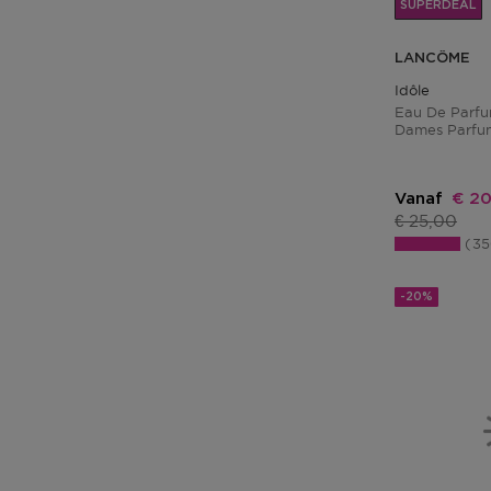
SUPERDEAL
LANCÔME
Idôle
Eau De Parfu
Dames Parfu
Kort
Vanaf
€ 20
Productprij
€ 25,00
3
-20%