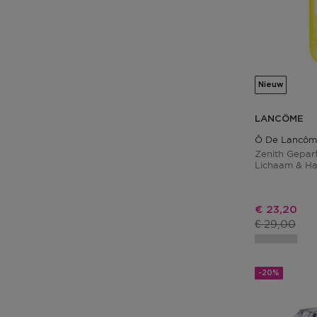
Nieuw
LANCÔME
Ô De Lancôm
Zenith Gepar
Lichaam & Ha
Dagelijkse Do
Kortingspri
€ 23,20
Productprij
€ 29,00
-20%