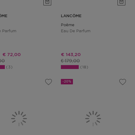
ÔME
LANCÔME
Poême
e Parfum
Eau De Parfum
Kortingsprijs
Kortingsprijs
€ 72,00
€ 143,20
ctprijs
Productprijs
00
€ 179,00
3
18
-20%