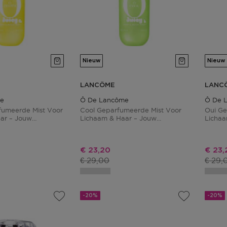
Nieuw
Nieuw
LANCÔME
LANC
e
Ô De Lancôme
Ô De 
fumeerde Mist Voor
Cool Geparfumeerde Mist Voor
Oui Ge
ar – Jouw
Lichaam & Haar – Jouw
Lichaa
sis Zon
Dagelijkse Dosis Rust
Dageli
js
Kortingsprijs
Korti
€ 23,20
€ 23,
s
Productprijs
Produ
€ 29,00
€ 29,
-20%
-20%