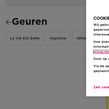
COOKIE
Geuren
Wij gebr
geperson
interesse
La Vie Est Belle
Hypnôse
Idôle
La Nui
Hoe doen
informat
privacyb
Door op 
Via de o
geplaatst
-20%
Zelf coo