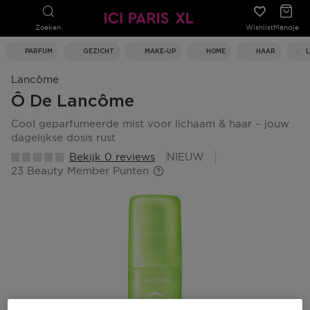
Zoeken
Wishlist
Mandje
PARFUM
GEZICHT
MAKE-UP
HOME
HAAR
Lancôme
Ô De Lancôme
cool geparfumeerde mist voor lichaam & haar – jouw
dagelijkse dosis rust
Bekijk 0 reviews
NIEUW
23 Beauty Member Punten