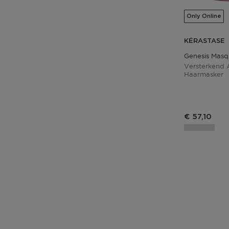
Only Online
KÉRASTASE
Genesis Masq
Versterkend A
Haarmasker
€ 57,10