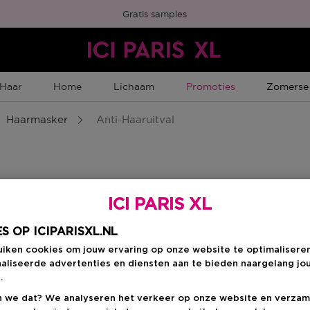
Gratis samples
Tijdelijke Promotie
Tijdelijk
Haar
Home
Lichaam
Promoties
Zomerse
Haarmasker
Anti-Haaruitval
ICI PARIS XL
te producten.*
6 op de Nederlandse e-shop, zolang de voorraad strekt. Één 
S OP ICIPARISXL.NL
uiken cookies om jouw ervaring op onze website te optimalisere
aliseerde advertenties en diensten aan te bieden naargelang jo
.
 we dat? We analyseren het verkeer op onze website en verzam