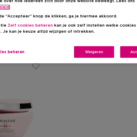
ie over hoe iedereen zich door onze website beweegt. Lees ons
eleid
de “Accepteer” knop de klikken, ga je hiermee akkoord.
Blond haar
Beschadigd haar
Droog haar
W
ptie
Zelf cookies beheren
kan je ook zelf instellen welke cookie
. Je kan je keuze altijd wijzigen of intrekken.
kies beheren
Weigeren
Acc