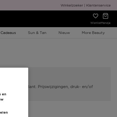
Gratis cadeauverpakking
Winkelzoeker
Klantenservice
Wishlist
Mandje
e Promotie
 Cadeaus
Sun & Tan
Nieuw
More Beauty
cadeau per klant. Prijswijzigingen, druk- en/of
n en
uw
elen