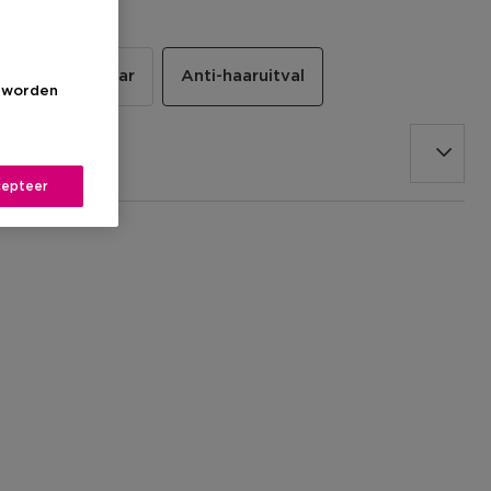
eerbarstig haar
Anti-haaruitval
s worden
epteer