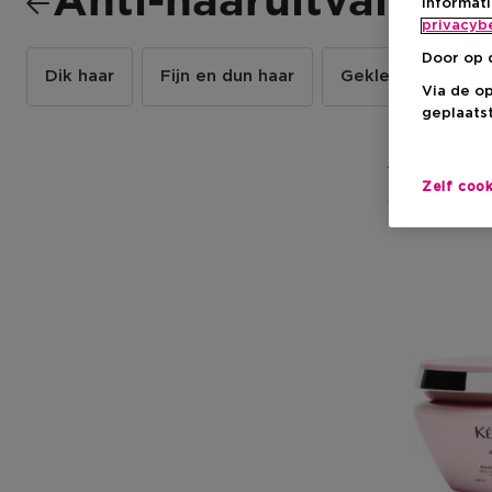
Anti-haaruitval
informat
privacyb
Door op 
Dik haar
Fijn en dun haar
Gekleurd haar
Via de o
geplaatst
1 Resultaten
Zelf coo