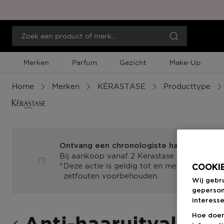
Merken
Parfum
Gezicht
Make-Up
Home
Merken
KÉRASTASE
Producttype
Ontvang een chronologiste haarjuweel
Bij aankoop vanaf 2 Kerastase Chronologis
Deze actie is geldig tot en met 16/08/202
COOKIE
zetfouten voorbehouden.
Wij gebr
geperson
interesse
Hoe doen