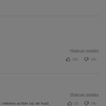
Misbruik melden
(0)
(0)
Misbruik melden
at vlekken achter op de huid.
(1)
(4)