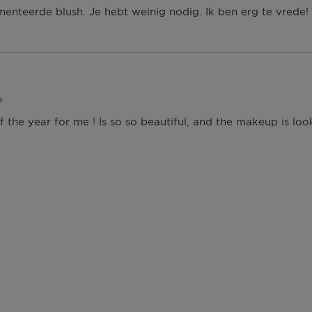
P
nteerde blush. Je hebt weinig nodig. Ik ben erg te vrede!
U
N
T
E
N

 of the year for me ! Is so so beautiful, and the makeup is lo