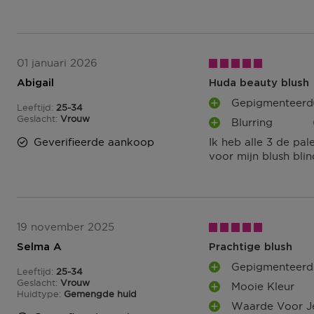
N
P
U
N
T
01 januari 2026
E
Abigail
Huda beauty blush
N
Gepigmenteerd
Leeftijd
25-34
P
25 tot 34
Geslacht
Vrouw
Blurring
L
P
U
Geverifieerde aankoop
Ik heb alle 3 de pa
L
S
voor mijn blush bli
U
P
S
U
P
N
U
T
N
E
T
19 november 2025
N
E
Selma A
Prachtige blush
N
Gepigmenteerd
Leeftijd
25-34
P
25 tot 34
Geslacht
Vrouw
Mooie Kleur
L
P
Huidtype
Gemengde huid
U
Waarde Voor J
L
P