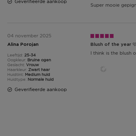
S
Geverifieerde aankoop
U
Super mooie gepigme
L
P
S
U
U
P
S
N
U
P
T
N
U
E
T
N
04 november 2025
N
E
T
Alina Porojan
Blush of the year 
N
E
I think is the blush
N
Leeftijd
25-34
25 tot 34
Oogkleur
Bruine ogen
Geslacht
Vrouw
Haarkleur
Zwart haar
Huidtint
Medium huid
Huidtype
Normale huid
Geverifieerde aankoop