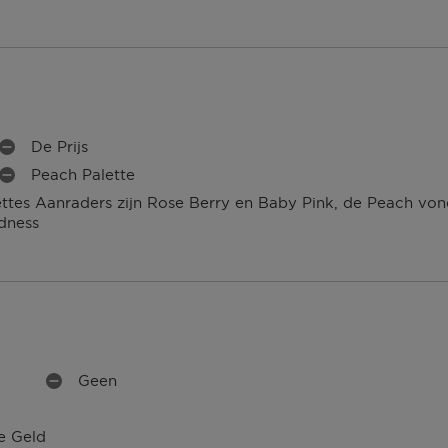
De Prijs
M
Peach Palette
I
M
N
lettes Aanraders zijn Rose Berry en Baby Pink, de Peach v
I
P
ndness
N
U
P
N
U
T
N
E
T
N
E
N
Geen
M
I
N
e Geld