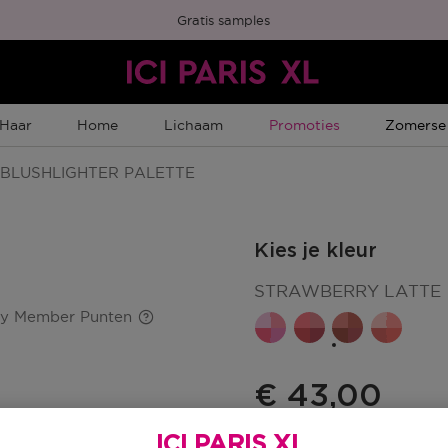
Gratis samples
Tijdelijke Promotie
Tijdelijk
Haar
Home
Lichaam
Promoties
Zomerse
BLUSHLIGHTER PALETTE
Kies je kleur
STRAWBERRY LATTE
ty Member Punten
€ 43,00
ICI PARIS XL