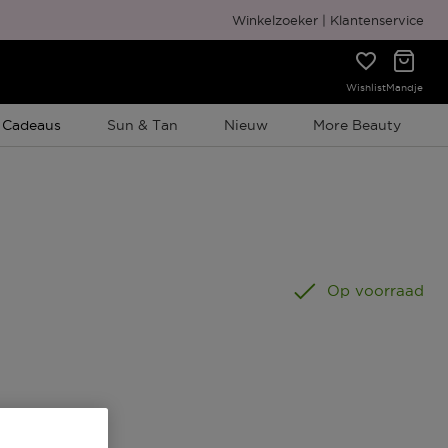
Gratis cadeauverpakking
Winkelzoeker
Klantenservice
Wishlist
Mandje
e Promotie
 Cadeaus
Sun & Tan
Nieuw
More Beauty
Op voorraad