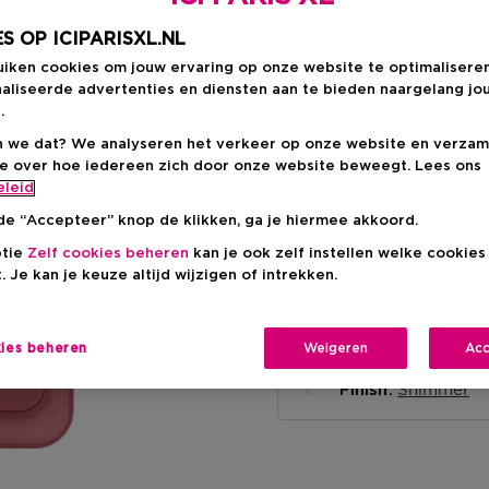
S OP ICIPARISXL.NL
uiken cookies om jouw ervaring op onze website te optimalisere
aliseerde advertenties en diensten aan te bieden naargelang jo
.
Levering aan huis
 we dat? We analyseren het verkeer op onze website en verzam
-
Op voorraad
ie over hoe iedereen zich door onze website beweegt. Lees ons
eleid
Ophalen in een wink
de “Accepteer” knop de klikken, ga je hiermee akkoord.
Ophalen in een winkel 
Selecteer een winke
ptie
Zelf cookies beheren
kan je ook zelf instellen welke cookie
. Je kan je keuze altijd wijzigen of intrekken.
Korte beschrijvi
kies beheren
Weigeren
Acc
Compact
Textuur
Shimmer
Finish