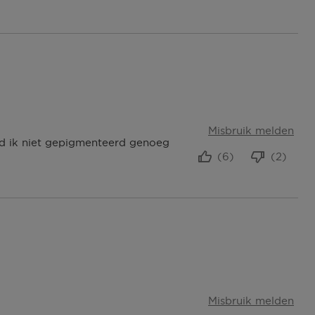
Misbruik melden
ond ik niet gepigmenteerd genoeg
(6)
(2)
Misbruik melden