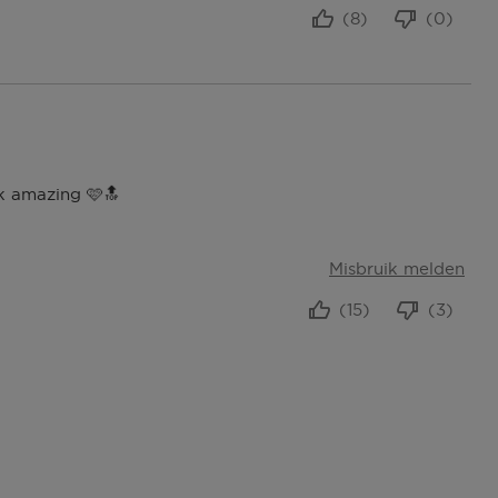
(8)
(0)
ok amazing 🩷🔝
Misbruik melden
(15)
(3)