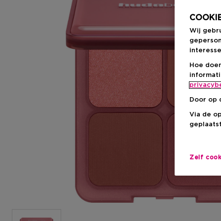
COOKIE
Wij gebr
geperson
interesse
Hoe doen
informat
privacyb
Door op 
Via de o
geplaatst
Zelf coo