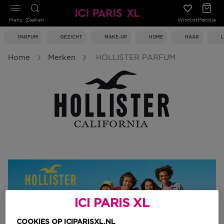
Menu
Zoeken
Wishlist
Mandje
PARFUM
GEZICHT
MAKE-UP
HOME
HAAR
Home
Merken
HOLLISTER PARFUM
ICI PARIS XL
COOKIES OP ICIPARISXL.NL