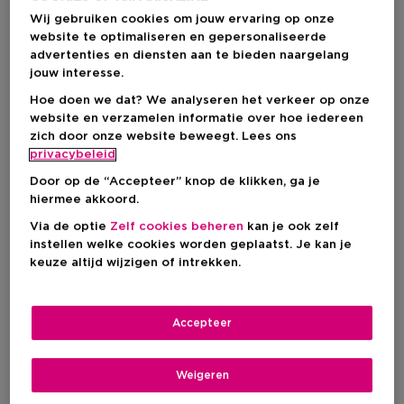
Wij gebruiken cookies om jouw ervaring op onze
website te optimaliseren en gepersonaliseerde
advertenties en diensten aan te bieden naargelang
jouw interesse.
Hoe doen we dat? We analyseren het verkeer op onze
website en verzamelen informatie over hoe iedereen
HOLLISTER PARFUM
zich door onze website beweegt. Lees ons
privacybeleid
Door op de “Accepteer” knop de klikken, ga je
Parfum
hiermee akkoord.
Via de optie
Zelf cookies beheren
kan je ook zelf
instellen welke cookies worden geplaatst. Je kan je
keuze altijd wijzigen of intrekken.
Filteren
1 Resultaten
Accepteer
Weigeren