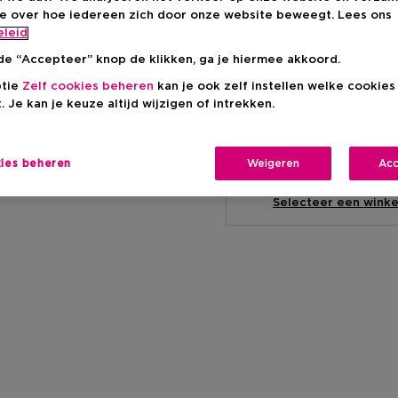
ie over hoe iedereen zich door onze website beweegt. Lees ons
eleid
de “Accepteer” knop de klikken, ga je hiermee akkoord.
ptie
Zelf cookies beheren
kan je ook zelf instellen welke cookie
Levering aan huis
. Je kan je keuze altijd wijzigen of intrekken.
-
Op voorraad
kies beheren
Weigeren
Acc
Ophalen in een wink
Ophalen in een winkel 
Selecteer een winke