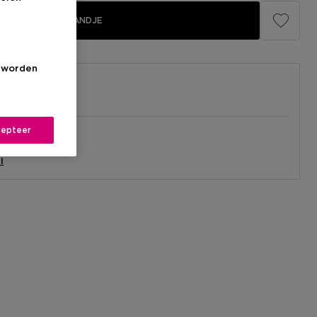
IN WINKELMANDJE
s worden
epteer
el
nabij jou.
l