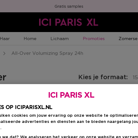
Gratis samples
Tijdelijke Promotie
Tijdelijk
Haar
Home
Lichaam
Promoties
Zomerse
All-Over Volumizing Spray 24h
er
Kies je formaat
:
1
150 ML
ICI PARIS XL
€ 35,00
S OP ICIPARISXL.NL
mber Punten
uiken cookies om jouw ervaring op onze website te optimalisere
€ 35,00
aliseerde advertenties en diensten aan te bieden naargelang jo
.
 we dat? We analyseren het verkeer op onze website en verzam