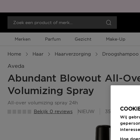
Merken
Parfum
Gezicht
Make-Up
Home
Haar
Haarverzorging
Droogshampoo
Aveda
Abundant Blowout All-Ov
Volumizing Spray
all-over volumizing spray 24h
COOKIE
Bekijk 0 reviews
NIEUW
35 Beauty Me
Wij gebr
geperson
interesse
Hoe doen