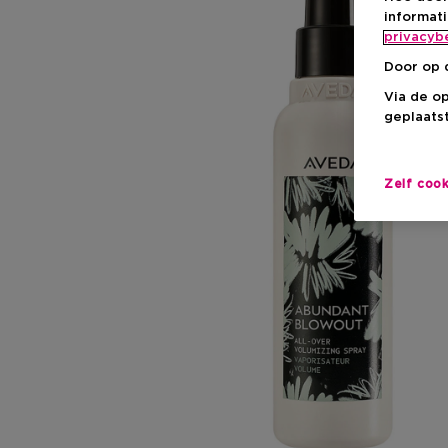
informat
privacyb
Door op 
Via de o
geplaatst
Zelf coo