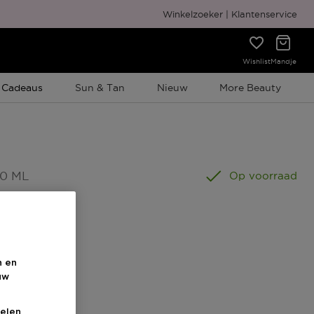
Gratis cadeauverpakking
Winkelzoeker
Klantenservice
Wishlist
Mandje
e Promotie
 Cadeaus
Sun & Tan
Nieuw
More Beauty
50 ML
Op voorraad
n en
uw
elen