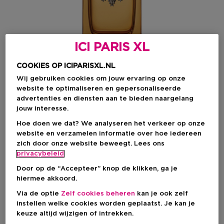
ICI PARIS XL
COOKIES OP ICIPARISXL.NL
Wij gebruiken cookies om jouw ervaring op onze
website te optimaliseren en gepersonaliseerde
advertenties en diensten aan te bieden naargelang
jouw interesse.
Kies je formaat
Hoe doen we dat? We analyseren het verkeer op onze
100 ML
Op voorraad
website en verzamelen informatie over hoe iedereen
zich door onze website beweegt. Lees ons
privacybeleid
50 ML
100 ML
Kortingsprijs
Kortingsprijs
€ 91,20
€ 124,00
Door op de “Accepteer” knop de klikken, ga je
Productprijs
Productprijs
€ 114,00
€ 155,00
hiermee akkoord.
Via de optie
Zelf cookies beheren
kan je ook zelf
Kortingsprijs
€ 124,00
instellen welke cookies worden geplaatst. Je kan je
Productprijs
€ 155,00
keuze altijd wijzigen of intrekken.