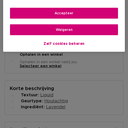
IN WINKELMANDJE
Accepteer
Weigeren
Levering aan huis
-
Op voorraad
Zelf cookies beheren
Ophalen in een winkel
Ophalen in een winkel nabij jou.
Selecteer een winkel
Korte beschrijving
Liquid
Textuur
Houtachtig
Geurtype
Lavendel
Ingrediënt