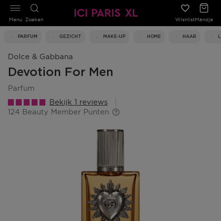
Menu
Zoeken
Wishlist
Mandje
PARFUM
GEZICHT
MAKE-UP
HOME
HAAR
Dolce & Gabbana
Devotion For Men
parfum
Bekijk 1 reviews
124 Beauty Member Punten