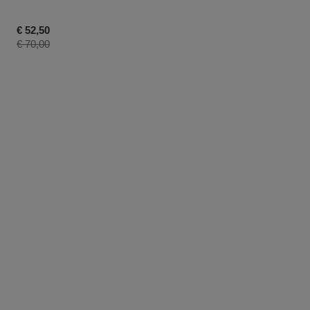
Kortingsprijs
€ 52,50
Productprijs
€ 70,00