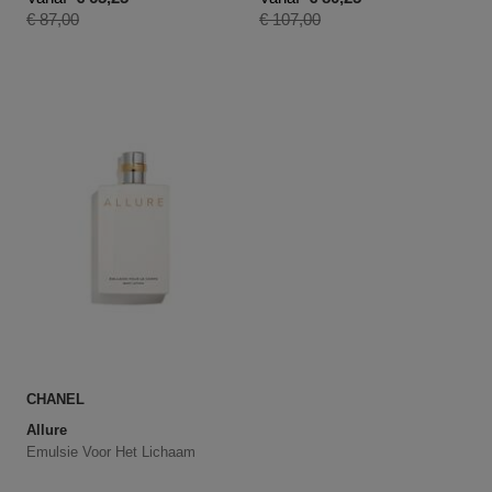
Productprijs
Productprijs
€ 87,00
€ 107,00
CHANEL
Allure
Emulsie Voor Het Lichaam