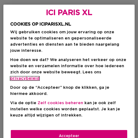
ICI PARIS XL
COOKIES OP ICIPARISXL.NL
Wij gebruiken cookies om jouw ervaring op onze
website te optimaliseren en gepersonaliseerde
advertenties en diensten aan te bieden naargelang
jouw interesse.
Hoe doen we dat? We analyseren het verkeer op onze
website en verzamelen informatie over hoe iedereen
zich door onze website beweegt. Lees ons
privacybeleid
CHANEL
CHANEL
Door op de “Accepteer” knop de klikken, ga je
Allure
Allure Sensuelle
hiermee akkoord.
Zacht Parfum Voor Het Haar
Eau De Parfum Verstuiver
Via de optie
Zelf cookies beheren
kan je ook zelf
instellen welke cookies worden geplaatst. Je kan je
keuze altijd wijzigen of intrekken.
Kortingsprijs
Kortingsprijs
€ 54,00
Vanaf
€ 93,75
Productprijs
Productprijs
€ 72,00
€ 125,00
Accepteer