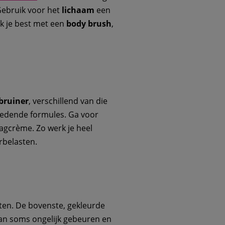
Gebruik voor het
lichaam
een
k je best met een
body
brush
,
fbruiner
, verschillend van die
voedende formules. Ga voor
agcrème. Zo werk je heel
rbelasten.
oten. De bovenste, gekleurde
 kan soms ongelijk gebeuren en