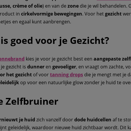
sse, crème of olie
) en van de
zone
die je wil behandelen. 
product in
cirkelvormige
bewegingen
. Voor het
gezicht
wer
 netjes en egaal kunt aanbrengen.
is goed voor je Gezicht?
onnebrand
kies je voor je gezicht best een
aangepaste
zel
je gezicht is
dunner
en
gevoeliger
, en vraagt om zachte, 
oor het gezicht
of voor
tanning drops
die je mengt met je d
leidelijk
op voor een natuurlijke glow zonder je huid te ove
e Zelfbruiner
rnieuwt
je huid
zich vanzelf door
dode
huidcellen
af te st
ijnt geleidelijk, waardoor nieuwe huid zichtbaar wordt. Dit