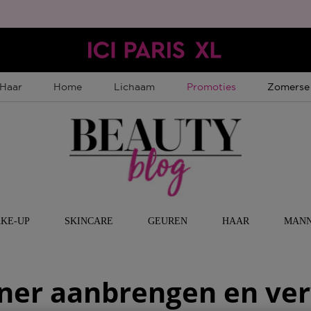
Tijdelijke Promotie
Tijdelijk
Haar
Home
Lichaam
Promoties
Zomerse
KE-UP
SKINCARE
GEUREN
HAAR
MAN
iner aanbrengen en ve