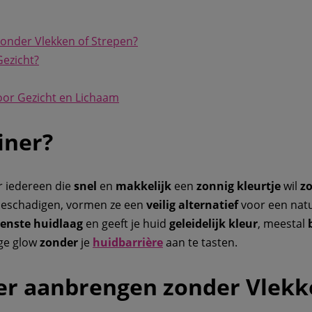
onder Vlekken of Strepen?
Gezicht?
oor Gezicht en Lichaam
iner?
r iedereen die
snel
en
makkelijk
een
zonnig kleurtje
wil
z
 beschadigen, vormen ze een
veilig alternatief
voor een natu
enste
huidlaag
en geeft je huid
geleidelijk kleur
, meestal
ige glow
zonder
je
huidbarrière
aan te tasten.
er aanbrengen zonder Vlekk