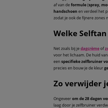
af van de
formule
(
spray, mou
handschoen
en verdeel het 
zodat je ook de fijnere zones
Welke Selftan 
Net zoals bij je
dagcrème
of
z
voor het lichaam. De huid van 
een
specifieke zelfbruiner v
precies en bouw je de kleur
ge
Zo verwijder j
Ongeveer
om de
28 dagen
ve
laag door je zelfbruiner verdw