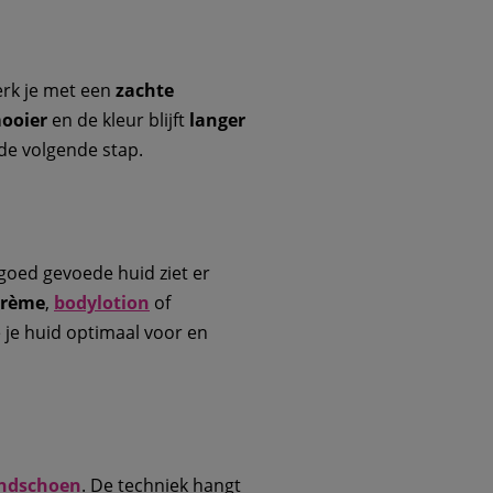
rk je met een
zachte
ooier
en de kleur blijft
langer
 de volgende stap.
 goed gevoede huid ziet er
crème
,
bodylotion
of
e je huid optimaal voor en
ndschoen
. De techniek hangt