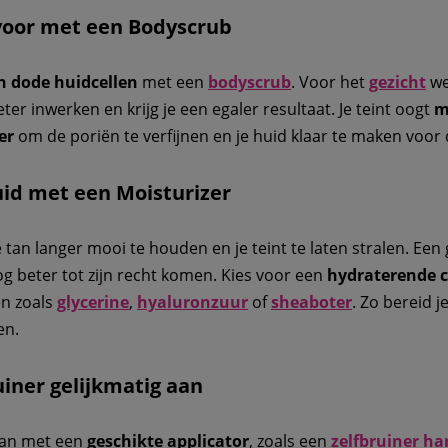
 voor met een Bodyscrub
n dode huidcellen
met een
bodyscrub
. Voor het
gezicht
we
eter inwerken en krijg je een egaler resultaat. Je teint oogt
m
er
om de poriën te verfijnen en je huid klaar te maken voor
uid met een Moisturizer
e tan langer mooi te houden en je teint te laten stralen. Een
og beter tot zijn recht komen. Kies voor een
hydraterende 
n zoals
glycerine
,
hyaluronzuur
of
sheaboter
. Zo bereid j
en.
uiner gelijkmatig aan
an met een
geschikte applicator
, zoals een
zelfbruiner
ha