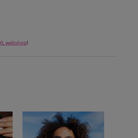
 XL webshop
!