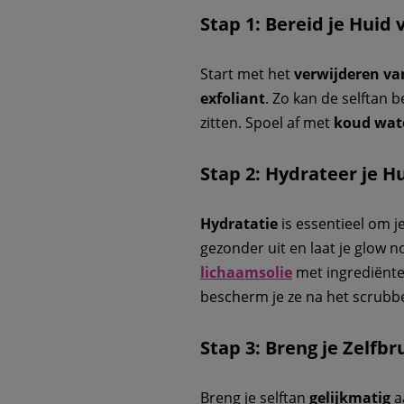
Stap 1: Bereid je Huid
Start met het
verwijderen va
exfoliant
. Zo kan de selftan b
zitten. Spoel af met
koud wat
Stap 2: Hydrateer je H
Hydratatie
is essentieel om j
gezonder uit en laat je glow n
lichaamsolie
met ingrediënte
bescherm je ze na het scrubb
Stap 3: Breng je Zelfbr
Breng je selftan
gelijkmatig
a