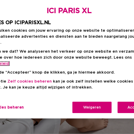
ken te maken
ICI PARIS XL
S OP ICIPARISXL.NL
uiken cookies om jouw ervaring op onze website te optimalisere
aliseerde advertenties en diensten aan te bieden naargelang jo
e teint zonder strepen? Een zelfbruiner is dé ideale oplo
.
n de zon. Geniet van die zongebruinde “net terug van va
 we dat? We analyseren het verkeer op onze website en verzam
eenvoudige tips voor een vlotte applicatie en een perfec
ie over hoe iedereen zich door onze website beweegt. Lees ons
eleid
de “Accepteer” knop de klikken, ga je hiermee akkoord.
ptie
Zelf cookies beheren
kan je ook zelf instellen welke cookie
. Je kan je keuze altijd wijzigen of intrekken.
kies beheren
Weigeren
Acc