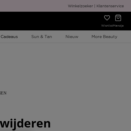
Winkelzoeker
Klantenservice
Wishlist
Mandje
e Promotie
 Cadeaus
Sun & Tan
Nieuw
More Beauty
NEN
rwijderen