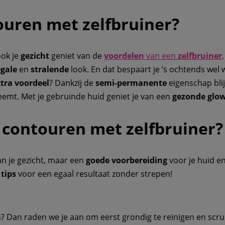
uren met zelfbruiner?
ook je
gezicht
geniet van de
voordelen
van een
zelfbruiner
egale
en
stralende
look. En dat bespaart je ’s ochtends wel wa
tra voordeel
? Dankzij de
semi-permanente
eigenschap blij
neemt. Met je gebruinde huid geniet je van een
gezonde glo
t contouren met zelfbruiner?
n je gezicht, maar een
goede voorbereiding
voor je huid en
e
tips
voor een egaal resultaat zonder strepen!
n? Dan raden we je aan om eerst grondig te reinigen en sc