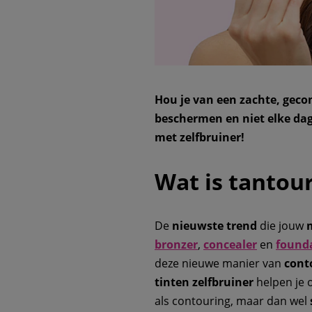
Hou je van een zachte, gecon
beschermen en niet elke d
met zelfbruiner!
Wat is tantou
De
nieuwste trend
die jouw
bronzer
,
concealer
en
found
deze nieuwe manier van
cont
tinten zelfbruiner
helpen je o
als contouring, maar dan wel