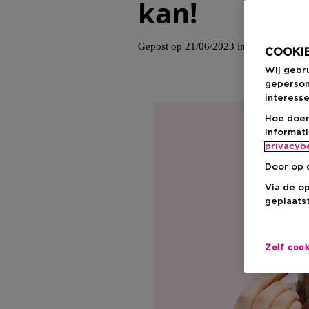
kan!
Gepost op 21/06/2023 in
Make-up
COOKIE
Wij gebr
geperson
interesse
Hoe doen
informat
privacyb
Door op 
Via de o
geplaatst
Zelf coo