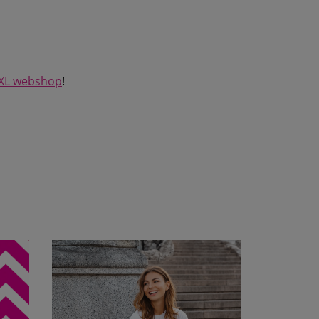
 XL webshop
!