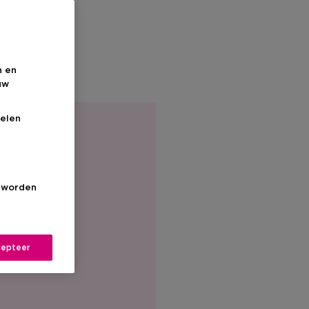
n en
uw
elen
s worden
epteer