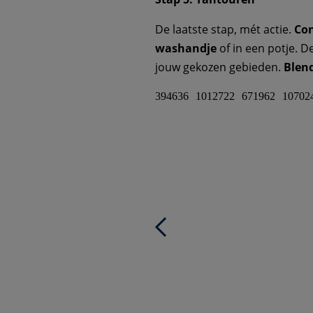
De laatste stap, mét actie.
Co
washandje
of in een potje. 
jouw gekozen gebieden.
Blen
394636
1012722
671962
10702