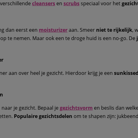
 verschillende
cleansers
en
scrubs
speciaal voor het
gezich
ng dan eerst een
moisturizer
aan. Smeer
niet te rijkelijk
, 
r op te nemen. Maar ook een te droge huid is een no-go. De
er
ner aan over heel je gezicht. Hierdoor krijg je een
sunkissed
en
naar je gezicht. Bepaal je
gezichtsvorm
en beslis dan welke
zetten.
Populaire gezichtsdelen
om te shapen zijn: jukbeende