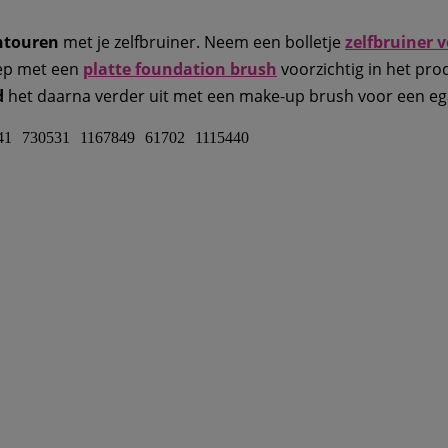
ntouren
met je zelfbruiner. Neem een bolletje
zelfbruiner v
Dep met een
platte foundation brush
voorzichtig in het pr
d
het daarna verder uit met een make-up brush voor een eg
41
730531
1167849
61702
1115440