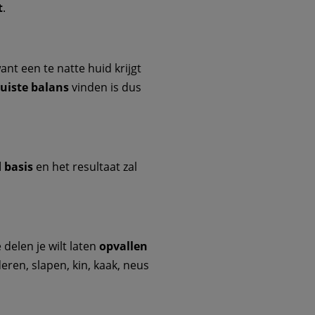
t
.
want een te natte huid krijgt
juiste balans
vinden is dus
 basis
en het resultaat zal
 delen je wilt laten
opvallen
ren, slapen, kin, kaak, neus