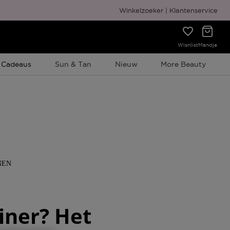
Winkelzoeker
Klantenservice
Wishlist
Mandje
e Promotie
 Cadeaus
Sun & Tan
Nieuw
More Beauty
NEN
iner? Het