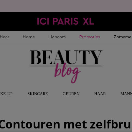
Tijdelijke Promotie
Tijdelijk
Haar
Home
Lichaam
Promoties
Zomerse
KE-UP
SKINCARE
GEUREN
HAAR
MAN
 Contouren met zelfbru