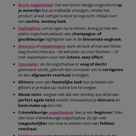
Bruin oogpotlood
: met een bruin vleugje oogpotlood
op
je waterlijn
kun je makkelijk smudgen, omdat het
product al wat vettiger is door je oogvocht. Ideaal voor
een
zachte, smokey look
.
Highlighter
: om je ogen op te lichten, breng je met een
platte oogschaduwkwast een
champagne- of
goudkleurige
highlighter aan in de
binnenste ooghoek
.
Mascara
of
nepwimpers
: werk de look af met een flinke
laag bruine mascara – let wel even op voor klonters – of
met nepwimpers voor een
intens, sexy effect
.
Concealer
: als de oogschaduw er
vaag of slecht
gearceerd uitziet, gebruik dan concealer om te
corrigeren
en een
afgewerkt resultaat
te krijgen.
Glitters
: voor een
feestelijke look
kun je kiezen om
glitters in je make-up routine toe te voegen.
Mooie teint
: vergeet niet dat een smokey eye altijd een
perfect egale teint
vereist. Verwaarloos je
skincare
en
basis make-up
dus niet.
Crèmekleurige
oogschaduw
: ben je een
beginner
? Kies
dan voor crèmekleurige oogschaduw. Ze zijn veel
toegankelijker
om mee te werken voor een
feilloos
resultaat
.
Setting spray
: om ervoor te zorgen dat je make-up de