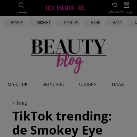
Zoeken
Wishlist
Mandje
PARFUM
GEZICHT
MAKE-UP
HOME
HAAR
MAKE-UP
SKINCARE
GEUREN
HAAR
< Terug
TikTok trending:
de Smokey Eye