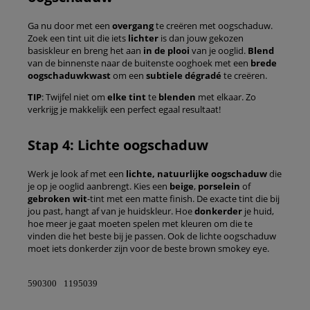
Ga nu door met een
overgang
te creëren met oogschaduw.
Zoek een tint uit die iets
lichter
is dan jouw gekozen
basiskleur en breng het aan
in de plooi
van je ooglid.
Blend
van de binnenste naar de buitenste ooghoek met een
brede
oogschaduwkwast
om een
subtiele dégradé
te creëren.
TIP
: Twijfel niet om
elke tint
te
blenden
met elkaar. Zo
verkrijg je makkelijk een perfect egaal resultaat!
Stap 4: Lichte oogschaduw
Werk je look af met een
lichte, natuurlijke oogschaduw
die
je op je ooglid aanbrengt. Kies een
beige
,
porselein
of
gebroken wit
-tint met een matte finish. De exacte tint die bij
jou past, hangt af van je huidskleur. Hoe
donkerder
je huid,
hoe meer je gaat moeten spelen met kleuren om die te
vinden die het beste bij je passen. Ook de lichte oogschaduw
moet iets donkerder zijn voor de beste brown smokey eye.
590300
1195039