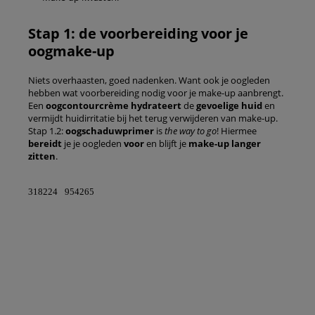
Stap 1: de voorbereiding voor je
oogmake-up
Niets overhaasten, goed nadenken. Want ook je oogleden
hebben wat voorbereiding nodig voor je make-up aanbrengt.
Een
oogcontourcrème
hydrateert
de
gevoelige huid
en
vermijdt huidirritatie bij het terug verwijderen van make-up.
Stap 1.2:
oogschaduwprimer
is
the way to go
! Hiermee
bereidt
je je oogleden
voor
en blijft je
make-up langer
zitten
.
318224
954265