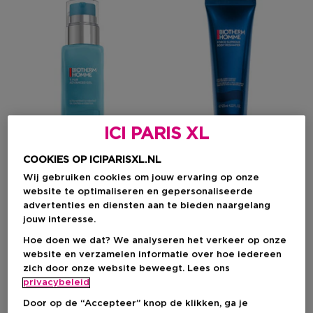
ICI PARIS XL
COOKIES OP ICIPARISXL.NL
Wij gebruiken cookies om jouw ervaring op onze
BIOTHERM
BIOTHERM
website te optimaliseren en gepersonaliseerde
advertenties en diensten aan te bieden naargelang
T Pur
Force Supreme
jouw interesse.
Advanced Gel – Matterende
Body Reshaper Tonifying
& Hydraterende Gezichtsgel
Body Cryo-Gel Met Biotech
Hoe doen we dat? We analyseren het verkeer op onze
Voor Mannen
Plankton™, Caffeine, En
website en verzamelen informatie over hoe iedereen
Creatine 125ml
zich door onze website beweegt. Lees ons
privacybeleid
Niet op voorraad
€ 45,00
€ 50,00
Door op de “Accepteer” knop de klikken, ga je