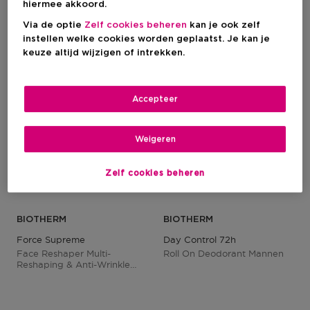
hiermee akkoord.
2+1
Via de optie
Zelf cookies beheren
kan je ook zelf
instellen welke cookies worden geplaatst. Je kan je
keuze altijd wijzigen of intrekken.
Accepteer
Weigeren
Zelf cookies beheren
BIOTHERM
BIOTHERM
Force Supreme
Day Control 72h
Face Reshaper Multi-
Roll On Deodorant Mannen
Reshaping & Anti-Wrinkle
Crème Met Neo-Proxylane