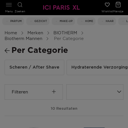
Menu
Zoeken
Wishlist
Mandje
PARFUM
GEZICHT
MAKE-UP
HOME
HAAR
Home
Merken
BIOTHERM
Biotherm Mannen
Per Categorie
Per Categorie
Scheren / After Shave
Hydraterende Verzorging
Filteren
10 Resultaten