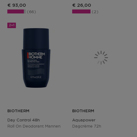
€ 93,00
€ 26,00
66
2
2+1
BIOTHERM
BIOTHERM
Day Control 48h
Aquapower
Roll On Deodorant Mannen
Dagcrème 72h