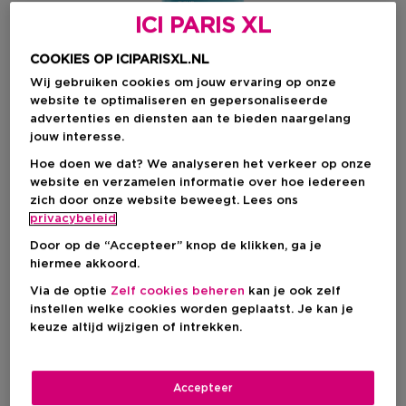
ICI PARIS XL
COOKIES OP ICIPARISXL.NL
Wij gebruiken cookies om jouw ervaring op onze
website te optimaliseren en gepersonaliseerde
advertenties en diensten aan te bieden naargelang
jouw interesse.
Hoe doen we dat? We analyseren het verkeer op onze
website en verzamelen informatie over hoe iedereen
zich door onze website beweegt. Lees ons
privacybeleid
Kies je formaat
Door op de “Accepteer” knop de klikken, ga je
50 ML
Niet op voorraad
hiermee akkoord.
Via de optie
Zelf cookies beheren
kan je ook zelf
50 ML
instellen welke cookies worden geplaatst. Je kan je
€ 45,00
keuze altijd wijzigen of intrekken.
€ 45,00
Accepteer