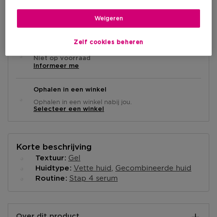
BEKIJK WINKELVOORRAAD
Weigeren
Zelf cookies beheren
Levering aan huis
Niet op voorraad
Informeer me
Ophalen in een winkel
Ophalen in een winkel nabij jou.
Selecteer een winkel
Korte beschrijving
Gel
Textuur
Vette huid
Gecombineerde huid
Huidtype
Stap 4 serum
Routine
Over dit product