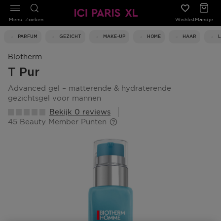
Menu
Zoeken
Wishlist
Mandje
PARFUM
GEZICHT
MAKE-UP
HOME
HAAR
Biotherm
T Pur
advanced gel – matterende & hydraterende
gezichtsgel voor mannen
Bekijk 0 reviews
45 Beauty Member Punten