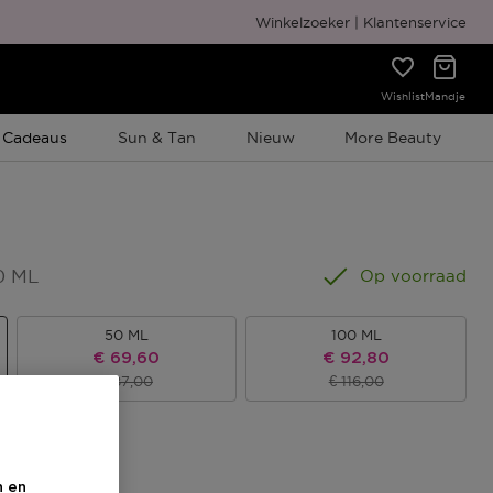
Gratis cadeauverpakking
Winkelzoeker
Klantenservice
Wishlist
Mandje
e Promotie
 Cadeaus
Sun & Tan
Nieuw
More Beauty
0 ML
Op voorraad
50 ML
100 ML
Kortingsprijs
Kortingsprijs
€ 69,60
€ 92,80
Productprijs
Productprijs
€ 87,00
€ 116,00
s
n en