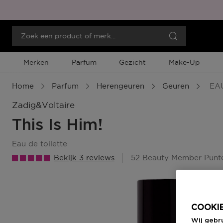
Merken
Parfum
Gezicht
Make-Up
Menu
Home
Parfum
Herengeuren
Geuren
EAU
Zadig&voltaire
This Is Him!
eau de toilette
Bekijk 3 reviews
52 Beauty Member Punt
COOKIE
Wij gebr