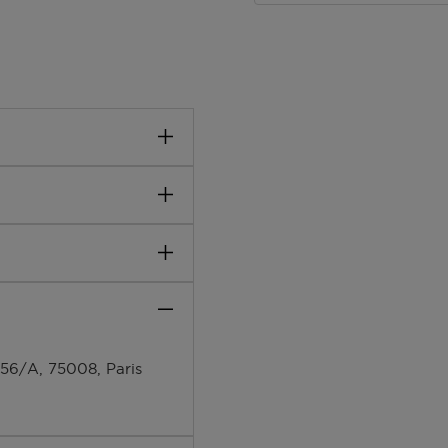
 VOLTAIRE.
oren van de rock van
et een gevestigde stijl!
ening van ZADIG &
lle voor de liefde.
BENZYL SALICYLATE,
wingende kant.
THYLHEXYL
UMARIN, GERANIOL,
), BHT
56/A, 75008, Paris