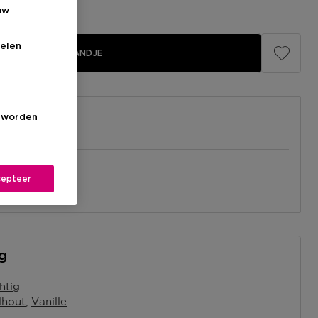
uw
elen
IN WINKELMANDJE
s worden
el
epteer
nabij jou.
l
ng
htig
lhout
Vanille