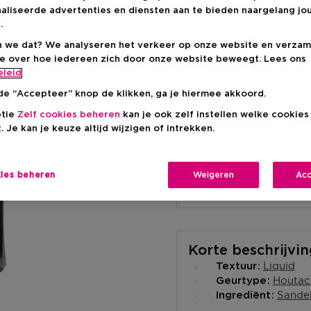
Productprijs
€ 65,00
-20%
aliseerde advertenties en diensten aan te bieden naargelang jo
.
 we dat? We analyseren het verkeer op onze website en verzam
ie over hoe iedereen zich door onze website beweegt. Lees ons
eleid
de “Accepteer” knop de klikken, ga je hiermee akkoord.
Levering aan huis
ptie
Zelf cookies beheren
kan je ook zelf instellen welke cookie
-
Op voorraad
. Je kan je keuze altijd wijzigen of intrekken.
Ophalen in een wink
kies beheren
Weigeren
Acc
Ophalen in een winkel 
Selecteer een winke
Korte beschrijvi
Liquid
Textuur
Houtac
Geurtype
Sande
Ingrediënt