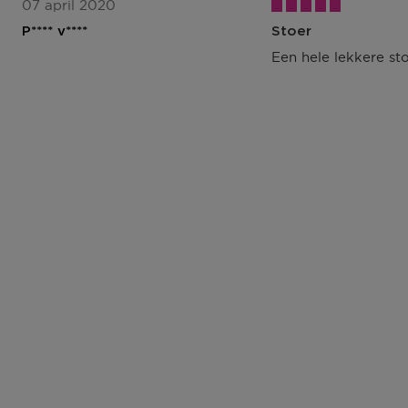
07 april 2020
P**** v****
Stoer
Een hele lekkere sto