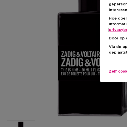
geperson
interesse
Hoe doen
informat
privacyb
Door op 
Via de o
geplaatst
Zelf coo