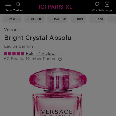
Menu
Zoeken
Wishlist
Mandje
PARFUM
GEZICHT
MAKE-UP
HOME
HAAR
Versace
Bright Crystal Absolu
eau de parfum
Bekijk 1 reviews
60 Beauty Member Punten