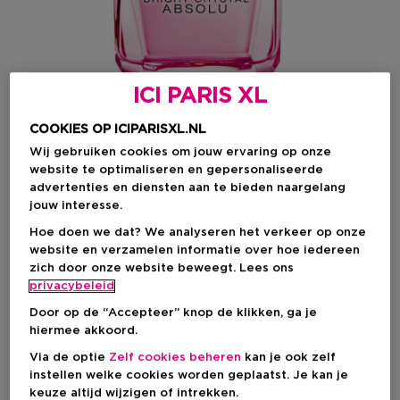
ICI PARIS XL
COOKIES OP ICIPARISXL.NL
Wij gebruiken cookies om jouw ervaring op onze
website te optimaliseren en gepersonaliseerde
advertenties en diensten aan te bieden naargelang
Kies je formaat
jouw interesse.
Hoe doen we dat? We analyseren het verkeer op onze
30 ML
Op voorraad
website en verzamelen informatie over hoe iedereen
zich door onze website beweegt. Lees ons
30 ML
50 ML
90 ML
privacybeleid
Kortingsprijs
Kortingsprijs
Kortingsprijs
€ 60,00
€ 84,00
€ 104,00
Door op de “Accepteer” knop de klikken, ga je
Productprijs
Productprijs
Productprijs
€ 75,00
€ 105,00
€ 130,00
hiermee akkoord.
Kortingsprijs
€ 60,00
Via de optie
Zelf cookies beheren
kan je ook zelf
instellen welke cookies worden geplaatst. Je kan je
Productprijs
€ 75,00
-20%
keuze altijd wijzigen of intrekken.