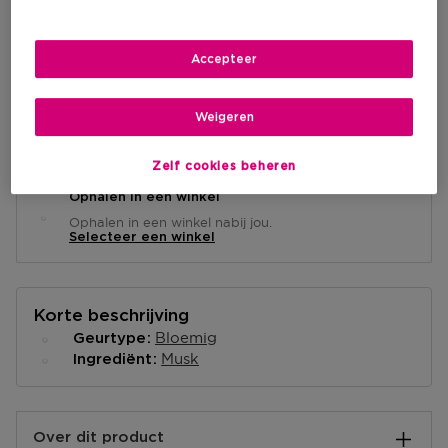
IN WINKELMANDJE
Accepteer
Weigeren
Levering aan huis
-
Op voorraad
Zelf cookies beheren
Ophalen in een winkel
Ophalen in een winkel nabij jou.
Selecteer een winkel
Korte beschrijving
Bloemig
Geurtype
Musk
Ingrediënt
Over dit product