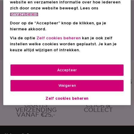
website en verzamelen informatie over hoe iedereen
zich door onze website beweegt. Lees ons
privacybeleid
Door op de “Accepteer” knop de klikken, ga je
hiermee akkoord.
Via de optie
Zelf cookies beheren
kan je ook zelf
Met een ruim aanbod parfum, cosmetica en huidverzorging is ICI PARIS XL
instellen welke cookies worden geplaatst. Je kan je
dé beautyspecialist van Nederland. Ontdek onze acties, promoties, beauty
keuze altijd wijzigen of intrekken.
tips en vind een ICI PARIS XL winkel bij jou in de buurt. Bestel onze
producten ook eenvoudig online!
Accepteer
GRATIS
GRATIS
SAMPLE
CADEAUVERPAKKING
Weigeren
Zelf cookies beheren
GRATIS
CLICK &
VERZENDING
COLLECT
VANAF €25,-