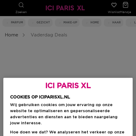
Zoeken
Wishlist
Mandje
PARFUM
GEZICHT
MAKE-UP
HOME
HAAR
Home
Vaderdag Deals
ICI PARIS XL
COOKIES OP ICIPARISXL.NL
Wij gebruiken cookies om jouw ervaring op onze
website te optimaliseren en gepersonaliseerde
advertenties en diensten aan te bieden naargelang
jouw interesse.
Hoe doen we dat? We analyseren het verkeer op onze