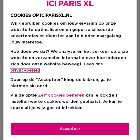
ICI PARIS XL
COOKIES OP ICIPARISXL.NL
Wij gebruiken cookies om jouw ervaring op onze
website te optimaliseren en gepersonaliseerde
advertenties en diensten aan te bieden naargelang
jouw interesse.
Hoe doen we dat? We analyseren het verkeer op onze
website en verzamelen informatie over hoe iedereen
zich door onze website beweegt. Lees ons
privacybeleid
Door op de “Accepteer” knop de klikken, ga je
hiermee akkoord.
Kies je formaat
Via de optie
Zelf cookies beheren
kan je ook zelf
instellen welke cookies worden geplaatst. Je kan je
30 ML
Op voorraad
keuze altijd wijzigen of intrekken.
30 ML
50 ML
100 ML
€ 165,00
€ 266,00
€ 358,00
Accepteer