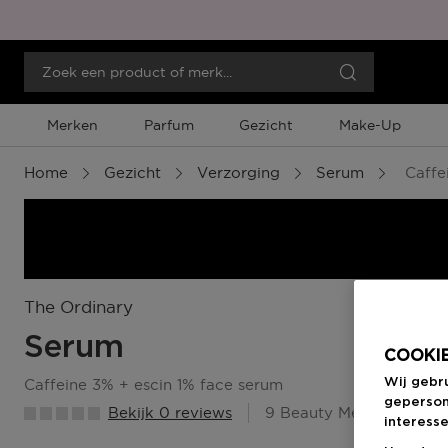
Merken
Parfum
Gezicht
Make-Up
Home
Gezicht
Verzorging
Serum
Caffe
The Ordinary
Serum
COOKIE
Wij gebr
caffeine 3% + escin 1% face serum
geperson
Bekijk 0 reviews
9 Beauty Member Punte
interesse