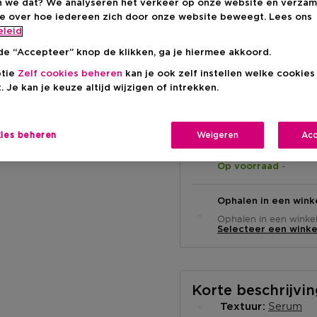
 we dat? We analyseren het verkeer op onze website en verzam
ie over hoe iedereen zich door onze website beweegt. Lees ons
€ 9,70
eleid
de “Accepteer” knop de klikken, ga je hiermee akkoord.
ptie
Zelf cookies beheren
kan je ook zelf instellen welke cookie
. Je kan je keuze altijd wijzigen of intrekken.
kies beheren
Weigeren
Acc
Levering aan huis
-
Op voorraad
Ophalen in een wink
Ophalen in een winkel 
Selecteer een winke
Korte beschrijvi
Serum
Textuur