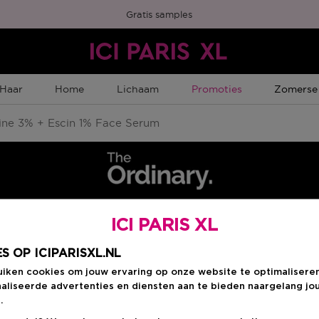
Gratis samples
Tijdelijke Promotie
Tijdelijk
Haar
Home
Lichaam
Promoties
Zomerse
ine 3% + Escin 1% Face Serum
ICI PARIS XL
Kies je formaat
:
3
S OP ICIPARISXL.NL
uiken cookies om jouw ervaring op onze website te optimalisere
30 ML
aliseerde advertenties en diensten aan te bieden naargelang jo
n
€ 9,70
.