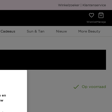
Gratis cadeauverpakking
Winkelzoeker
Klantenservice
Wishlist
Mandje
e Promotie
 Cadeaus
Sun & Tan
Nieuw
More Beauty
0 ML
Op voorraad
n en
uw