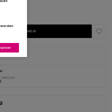
elen
s worden
IN WINKELMANDJE
epteer
el
nabij jou.
l
ng