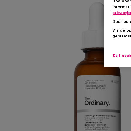
Hoe doen
informat
privacyb
Door op 
Via de o
geplaatst
Zelf coo