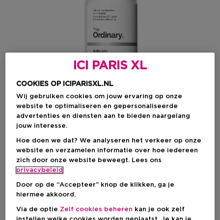
ICI PARIS XL
COOKIES OP ICIPARISXL.NL
Wij gebruiken cookies om jouw ervaring op onze
website te optimaliseren en gepersonaliseerde
advertenties en diensten aan te bieden naargelang
jouw interesse.
Hoe doen we dat? We analyseren het verkeer op onze
Kies je formaat
website en verzamelen informatie over hoe iedereen
zich door onze website beweegt. Lees ons
5 G
Op voorraad
privacybeleid
Door op de “Accepteer” knop de klikken, ga je
5 G
hiermee akkoord.
€ 10,50
Via de optie
Zelf cookies beheren
kan je ook zelf
instellen welke cookies worden geplaatst. Je kan je