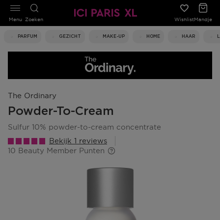
Menu
Zoeken
Wishlist
Mandje
PARFUM
GEZICHT
MAKE-UP
HOME
HAAR
The Ordinary
Powder-To-Cream
sulfur 10% powder-to-cream concentrate
Bekijk 1 reviews
10 Beauty Member Punten