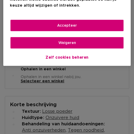
€ 10,50
keuze altijd wijzigen of intrekken.
IN WINKELMANDJE
Accepteer
Weigeren
Levering aan huis
-
Op voorraad
Zelf cookies beheren
Ophalen in een winkel
Ophalen in een winkel nabij jou.
Selecteer een winkel
Korte beschrijving
Losse poeder
Textuur
Onzuivere huid
Huidtype
Behandeling van huidaandoeningen
Anti onzuiverheden
Tegen roodheid