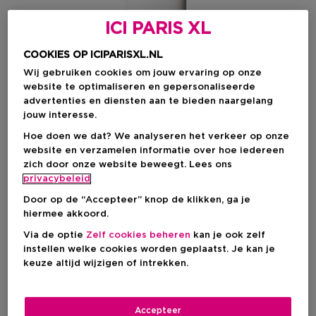
ICI PARIS XL
COOKIES OP ICIPARISXL.NL
Wij gebruiken cookies om jouw ervaring op onze
website te optimaliseren en gepersonaliseerde
advertenties en diensten aan te bieden naargelang
jouw interesse.
Hoe doen we dat? We analyseren het verkeer op onze
website en verzamelen informatie over hoe iedereen
zich door onze website beweegt. Lees ons
privacybeleid
Door op de “Accepteer” knop de klikken, ga je
Kies je formaat
hiermee akkoord.
Via de optie
Zelf cookies beheren
kan je ook zelf
150 ML
Op voorraad
instellen welke cookies worden geplaatst. Je kan je
keuze altijd wijzigen of intrekken.
150 ML
€ 13,40
Accepteer