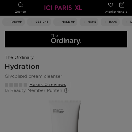
Zoeken
Wishlist
Mandje
PARFUM
GEZICHT
MAKE-UP
HOME
HAAR
The Ordinary
Hydration
glycolipid cream cleanser
Bekijk 0 reviews
13 Beauty Member Punten