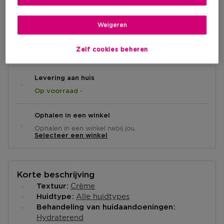
€ 13,40
Weigeren
IN WINKELMANDJE
Zelf cookies beheren
Levering aan huis
-
Op voorraad
Ophalen in een winkel
Ophalen in een winkel nabij jou.
Selecteer een winkel
Korte beschrijving
Crème
Textuur
Alle huidtypes
Huidtype
Behandeling van huidaandoeningen
Hydraterend