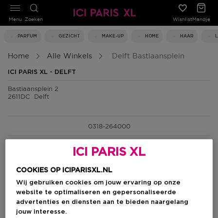
Menu
Zoeken
Wishlist
Mandje
PARFUM
GEZICHT
MAKE-UP
HOME
HAAR
Home
Alle Winkels
Delft Bastiaansplein
ICI PARIS XL - DELFT
Bastiaansplein 2
2611DC
Delft
0318-264000
maandag
12:00 - 18:00
ICI PARIS XL
dinsdag
09:30 - 18:00
woensdag
09:30 - 18:00
donderdag
09:30 - 18:00
COOKIES OP ICIPARISXL.NL
vrijdag
09:30 - 20:00
zaterdag
09:30 - 18:00
Wij gebruiken cookies om jouw ervaring op onze
zondag
12:00 - 17:00
website te optimaliseren en gepersonaliseerde
advertenties en diensten aan te bieden naargelang
0318 264 000
jouw interesse.