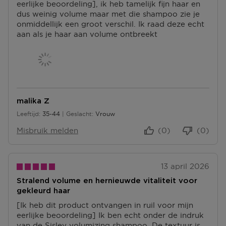
eerlijke beoordeling], ik heb tamelijk fijn haar en
dus weinig volume maar met die shampoo zie je
onmiddellijk een groot verschil. Ik raad deze echt
aan als je haar aan volume ontbreekt
malika Z
Leeftijd
35-44
Geslacht
Vrouw
35 tot 44
Misbruik melden
(0)
(0)
13 april 2026
Stralend volume en hernieuwde vitaliteit voor
gekleurd haar
[Ik heb dit product ontvangen in ruil voor mijn
eerlijke beoordeling] Ik ben echt onder de indruk
van de Sisley volumizing shampoo. De textuur is