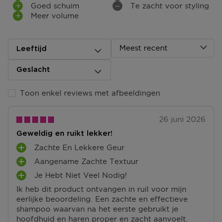
Goed schuim
Te zacht voor styling
Terugsturen
Meer volume
Na ontvangst van jouw bestelling producten heb je 14
dagen om deze (gedeeltelijk) terug te sturen of te
herroepen. Na de herroeping heb je dan nog eens 14
dagen de tijd om de producten te retourneren. Om
Meest recent
Leeftijd
jouw bestelling te herroepen, kun je contact met ons
opnemen of gebruikmaken van een
modelformulier
Geslacht
voor herroeping
.
Toon enkel reviews met afbeeldingen
Omruilen of terugbrengen in de winkel
Je mag het product ook terugbrengen of omruilen in
een winkel bij jou in de buurt. Hiervoor hoef je geen
26 juni 2026
retourformulier in te vullen. Neem wel je
Geweldig en ruikt lekker!
orderbevestiging mee.
Zachte En Lekkere Geur
P
Ga naar meer info en FAQ’s over retourneren.
Aangename Zachte Textuur
L
P
U
Je Hebt Niet Veel Nodig!
L
Meer vragen rond bestellen? Die vind je op onze FAQ
P
S
U
pagina.
Ik heb dit product ontvangen in ruil voor mijn
L
P
S
eerlijke beoordeling. Een zachte en effectieve
U
U
P
shampoo waarvan na het eerste gebruikt je
S
N
U
hoofdhuid en haren proper en zacht aanvoelt.
P
T