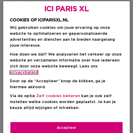
€ 79,00
ICI PARIS XL
COOKIES OP ICIPARISXL.NL
IN WINKELMANDJE
Wij gebruiken cookies om jouw ervaring op onze
website te optimaliseren en gepersonaliseerde
advertenties en diensten aan te bieden naargelang
jouw interesse.
Levering aan huis
-
Op voorraad
Hoe doen we dat? We analyseren het verkeer op onze
website en verzamelen informatie over hoe iedereen
zich door onze website beweegt. Lees ons
Ophalen in een winkel
privacybeleid
Ophalen in een winkel nabij jou.
Selecteer een winkel
Door op de “Accepteer” knop de klikken, ga je
hiermee akkoord.
Via de optie
Zelf cookies beheren
kan je ook zelf
instellen welke cookies worden geplaatst. Je kan je
Korte beschrijving
keuze altijd wijzigen of intrekken.
Vitamine B
Vitamine E
Met eiwit
Ingrediënt
Alle
Haartype
Accepteer