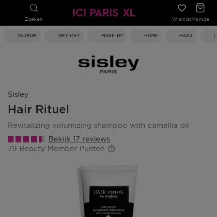
Zoeken
Wishlist
Mandje
PARFUM
GEZICHT
MAKE-UP
HOME
HAAR
Sisley
Hair Rituel
revitalizing volumizing shampoo with camellia oil
Bekijk 17 reviews
79 Beauty Member Punten