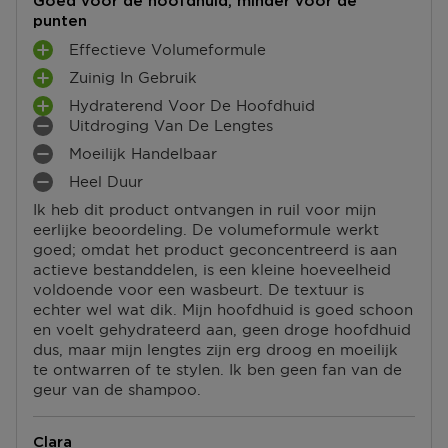
Goed voor de hoofdhuid, minder voor de
punten
Effectieve Volumeformule
P
Zuinig In Gebruik
L
P
U
Hydraterend Voor De Hoofdhuid
L
P
S
Uitdroging Van De Lengtes
U
L
M
P
S
Moeilijk Handelbaar
U
I
U
M
P
S
N
N
Heel Duur
I
U
M
P
P
T
N
N
Ik heb dit product ontvangen in ruil voor mijn
I
U
U
E
P
T
eerlijke beoordeling. De volumeformule werkt
N
N
N
N
U
E
goed; omdat het product geconcentreerd is aan
P
T
T
N
N
actieve bestanddelen, is een kleine hoeveelheid
U
E
E
T
voldoende voor een wasbeurt. De textuur is
N
N
N
E
echter wel wat dik. Mijn hoofdhuid is goed schoon
T
N
en voelt gehydrateerd aan, geen droge hoofdhuid
E
dus, maar mijn lengtes zijn erg droog en moeilijk
N
te ontwarren of te stylen. Ik ben geen fan van de
geur van de shampoo.
Clara