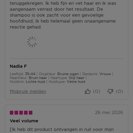
teruggekregen. Ik heb fijn en vet haar en ik was
aangenaam verrast door het resultaat. De
shampoo is ook zacht voor een gevoelige
hoofdhuid; ik heb helemaal geen onaangename
reactie gehad.
Nadia F
Leeftijd
35-44
Oogkleur
Bruine ogen
Geslacht
Vrouw
35 tot 44
Haarkleur
Bruin haar
Haartype
Stijl haar
Huidtint
Lichte huid
Huidtype
Vette huid
Misbruik melden
(0)
(0)
26 mei 2026
Veel volume
[Ik heb dit product ontvangen in ruil voor mijn