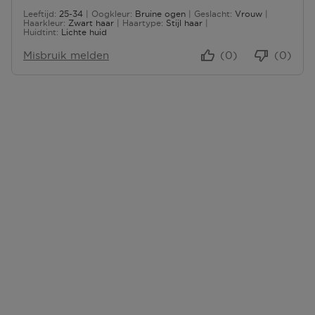
Leeftijd
25-34
Oogkleur
Bruine ogen
Geslacht
Vrouw
25 tot 34
Haarkleur
Zwart haar
Haartype
Stijl haar
Huidtint
Lichte huid
Misbruik melden
(0)
(0)