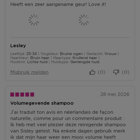
N
Heeft een zeer aangename geur! Love it!
U
E
T
N
N
E
T
N
E
N
Lesley
Leeftijd
25-34
Oogkleur
Bruine ogen
Geslacht
Vrouw
25 tot 34
Haarkleur
Bruin haar
Haartype
Krullend haar
Huidtint
Lichte huid
Huidtype
Gemengde huid
Misbruik melden
(0)
(0)
28 mei 2026
Volumegevende shampoo
J’ai traduit ton avis en néerlandais de façon
naturelle, comme pour un commentaire produit :
Ik heb met veel plezier deze reinigende shampoo
van Sisley getest. Na enkele dagen gebruik merk
ik dat mijn haar weer een mooi volume heeft