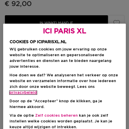
€ 92,00
IN WINKELMANDJE
ICI PARIS XL
COOKIES OP ICIPARISXL.NL
Levering aan huis
Wij gebruiken cookies om jouw ervaring op onze
-
Op voorraad
website te optimaliseren en gepersonaliseerde
advertenties en diensten aan te bieden naargelang
jouw interesse.
Ophalen in een winkel
Ophalen in een winkel nabij jou.
Hoe doen we dat? We analyseren het verkeer op onze
Selecteer een winkel
website en verzamelen informatie over hoe iedereen
zich door onze website beweegt. Lees ons
privacybeleid
Korte beschrijving
Door op de “Accepteer” knop de klikken, ga je
Kokosolie
Vitamine E
hiermee akkoord.
Ingrediënt
Golvend
Haartype
Via de optie
Zelf cookies beheren
kan je ook zelf
instellen welke cookies worden geplaatst. Je kan je
keuze altijd wijzigen of intrekken.