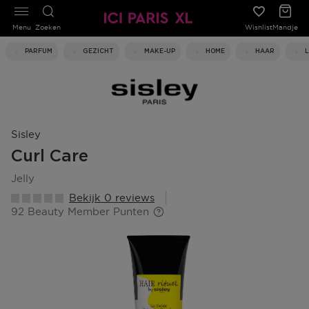
Menu
Zoeken
Wishlist
Mandje
PARFUM
GEZICHT
MAKE-UP
HOME
HAAR
Sisley
Curl Care
jelly
Bekijk 0 reviews
92 Beauty Member Punten