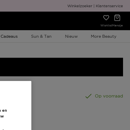
Gratis cadeauverpakking
Winkelzoeker
Klantenservice
Wishlist
Mandje
e Promotie
 Cadeaus
Sun & Tan
Nieuw
More Beauty
0 ML
Op voorraad
n en
uw