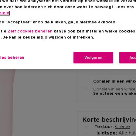
 we dat? We analyseren het verkeer op onze website en verzam
€ 64,00
ie over hoe iedereen zich door onze website beweegt. Lees ons
eleid
de “Accepteer” knop de klikken, ga je hiermee akkoord.
ptie
Zelf cookies beheren
kan je ook zelf instellen welke cookie
. Je kan je keuze altijd wijzigen of intrekken.
kies beheren
Weigeren
Acc
Levering aan huis
-
Op voorraad
Ophalen in een wink
Ophalen in een winkel 
Selecteer een winke
Korte beschrijvi
Crème
Textuur
Alle hu
Huidtype