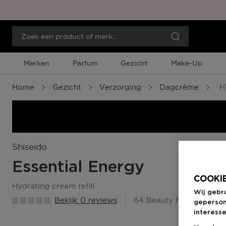
Merken
Parfum
Gezicht
Make-Up
Home
Gezicht
Verzorging
Dagcrème
H
Shiseido
Essential Energy
COOKIE
hydrating cream refill
Wij gebr
Bekijk 0 reviews
64 Beauty Member Pun
geperson
interesse