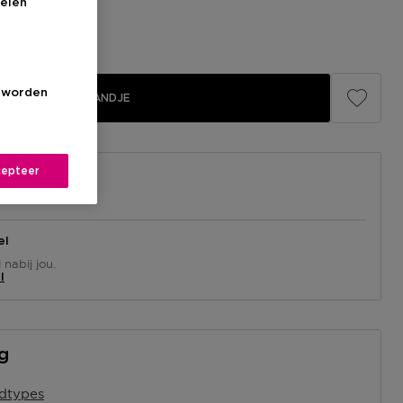
elen
s worden
IN WINKELMANDJE
epteer
el
nabij jou.
l
ng
idtypes