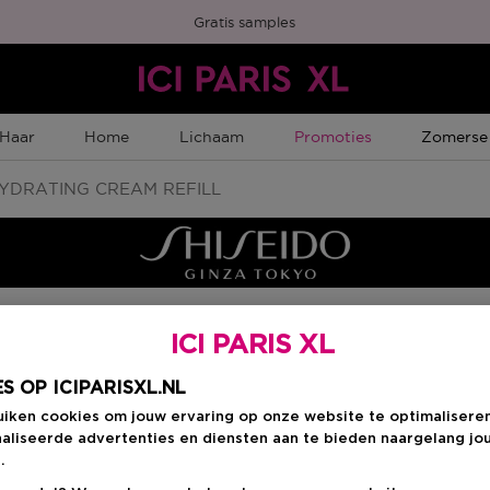
Gratis samples
Tijdelijke Promotie
Tijdelijk
Haar
Home
Lichaam
Promoties
Zomerse
YDRATING CREAM REFILL
ICI PARIS XL
Kies je formaat
:
5
S OP ICIPARISXL.NL
uiken cookies om jouw ervaring op onze website te optimalisere
50 ML
ten
aliseerde advertenties en diensten aan te bieden naargelang jo
€ 64,00
.