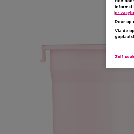
Hoe doen
informat
privacyb
Door op 
Via de o
geplaatst
Zelf coo