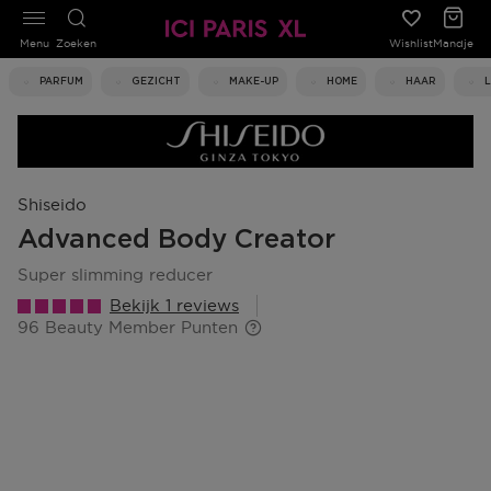
Menu
Zoeken
Wishlist
Mandje
PARFUM
GEZICHT
MAKE-UP
HOME
HAAR
Shiseido
Advanced Body Creator
super slimming reducer
Bekijk 1 reviews
96 Beauty Member Punten