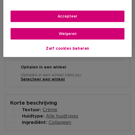
€ 96,00
Accepteer
IN WINKELMANDJE
Weigeren
Levering aan huis
Zelf cookies beheren
-
Op voorraad
Ophalen in een winkel
Ophalen in een winkel nabij jou.
Selecteer een winkel
Korte beschrijving
Crème
Textuur
Alle huidtypes
Huidtype
Collageen
Ingrediënt