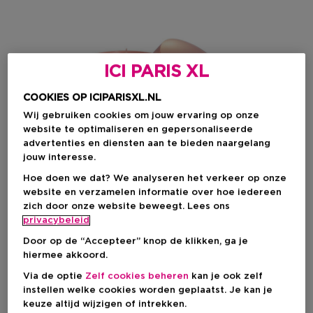
ICI PARIS XL
COOKIES OP ICIPARISXL.NL
Wij gebruiken cookies om jouw ervaring op onze
website te optimaliseren en gepersonaliseerde
advertenties en diensten aan te bieden naargelang
jouw interesse.
Hoe doen we dat? We analyseren het verkeer op onze
website en verzamelen informatie over hoe iedereen
Kies je formaat
zich door onze website beweegt. Lees ons
privacybeleid
200 ML
Op voorraad
Door op de “Accepteer” knop de klikken, ga je
hiermee akkoord.
200 ML
Via de optie
Zelf cookies beheren
kan je ook zelf
€ 96,00
instellen welke cookies worden geplaatst. Je kan je
keuze altijd wijzigen of intrekken.